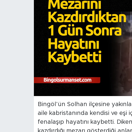
Spor
Yaşam
Sağlık
Eğitim
Ekonomi
Hava Durumu
Tavz Der
Bingöl’ün Solhan ilçesine yakınla
aile kabristanında kendisi ve eşi 
Bingöl Kaza Haberleri
fenalaşıp hayatını kaybetti. Dik
kazdırdığı mezarı gösterdiği anl