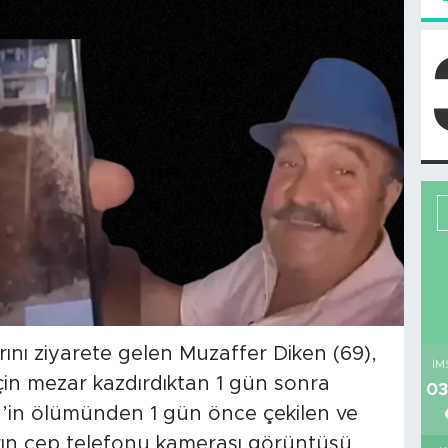
rını ziyarete gelen Muzaffer Diken (69),
İM
için mezar kazdırdıktan 1 gün sonra
03
en’in ölümünden 1 gün önce çekilen ve
arın cep telefonu kamerası görüntüsü