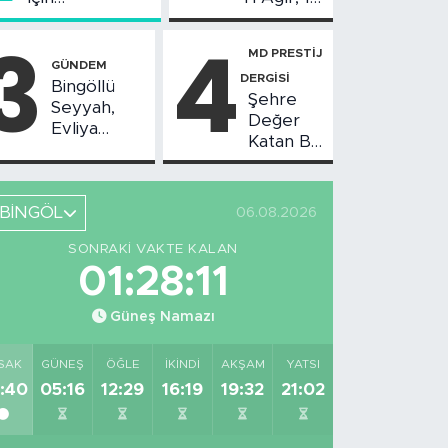
Değerlendirme
Yaralı
3
4
Toplantısı
MD PRESTİJ
Yapıldı
GÜNDEM
DERGİSİ
Bingöllü
Şehre
Seyyah,
Değer
Evliya
Katan Bir
Çelebi'nin
Birikim:
Bahsettiği
Burhan
Bingöl'deki
Arıkız
O Yeri
BİNGÖL
06.08.2026
Görüntüledi
SONRAKI VAKTE KALAN
01:28:11
Güneş Namazı
SAK
GÜNEŞ
ÖĞLE
İKINDI
AKŞAM
YATSI
:40
05:16
12:29
16:19
19:32
21:02