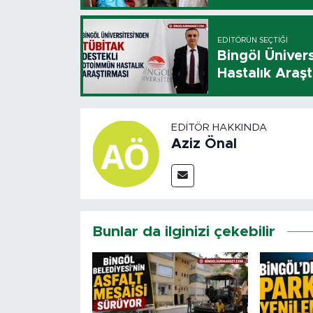
EDITÖRÜN SEÇTIĞI
Bingöl Üniver
Hastalık Araşt
EDITÖR HAKKINDA
Aziz Önal
Bunlar da ilginizi çekebilir