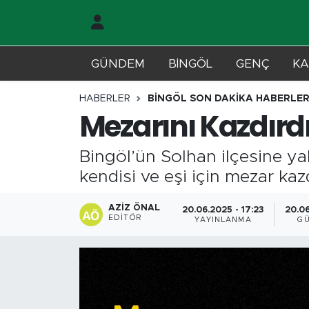
Gündem
Merkez Nöbetçi Eczaneler
GÜNDEM
BİNGÖL
GENÇ
KA
Genç
Merkez Hava Durumu
HABERLER
BİNGÖL SON DAKİKA HABERLER
Mezarını Kazdırd
Solhan
Merkez Trafik Yoğunluk Haritası
Bingöl’ün Solhan ilçesine yak
Karlıova
Süper Lig Puan Durumu ve Fikstür
kendisi ve eşi için mezar kaz
Adaklı-Kiğı
Tüm Manşetler
AZIZ ÖNAL
20.06.2025 - 17:23
20.06
EDITÖR
YAYINLANMA
G
Yayladere-Yedisu
Son Dakika Haberleri
MD Prestij Dergisi
Haber Arşivi
Siyaset