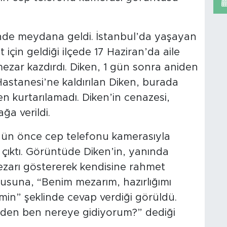
inde meydana geldi. İstanbul’da yaşayan
 için geldiği ilçede 17 Haziran’da aile
 mezar kazdırdı. Diken, 1 gün sonra aniden
Hastanesi’ne kaldırılan Diken, burada
 kurtarılamadı. Diken’in cenazesi,
ğa verildi.
gün önce cep telefonu kamerasıyla
çıktı. Görüntüde Diken’in, yanında
ezarı göstererek kendisine rahmet
rusuna, “Benim mezarım, hazırlığımı
imin” şeklinde cevap verdiği görüldü.
meden ben nereye gidiyorum?” dediği