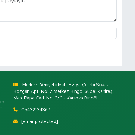
Merkez: YenişehirMah. Evliya Çelebi Sokak
Bozgan Apt. No: 7 Merkez Bingöl Şube: Kanireş
Mah. Pape Cad. No: 3/C - Karlıova Bingöl
om
."
05432134367
[email protected]