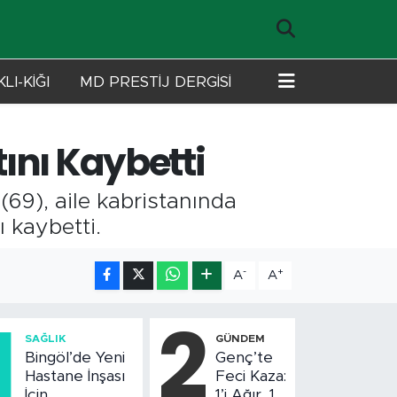
LI-KİĞI
MD PRESTİJ DERGİSİ
ını Kaybetti
(69), aile kabristanında
ı kaybetti.
-
+
A
A
1
2
SAĞLIK
GÜNDEM
Bingöl’de Yeni
Genç’te
Hastane İnşası
Feci Kaza:
İçin
1’i Ağır, 10