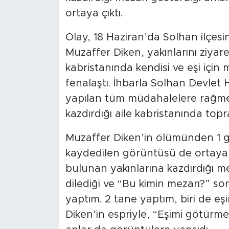
ortaya çıktı.
Olay, 18 Haziran’da Solhan ilçes
Muzaffer Diken, yakınlarını ziyaret
kabristanında kendisi ve eşi için
fenalaştı. İhbarla Solhan Devlet 
yapılan tüm müdahalelere rağmen
kazdırdığı aile kabristanında topra
Muzaffer Diken’in ölümünden 1 
kaydedilen görüntüsü de ortaya 
bulunan yakınlarına kazdırdığı m
dilediği ve “Bu kimin mezarı?” so
yaptım. 2 tane yaptım, biri de eş
Diken’in espriyle, “Eşimi götür