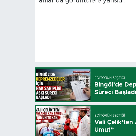
anlar da görüntülere yansıdı.
EDITÖRÜN SEÇTIĞI
Bingöl’de Dep
Süreci Başlad
EDITÖRÜN SEÇTIĞI
Vali Çelik’ten
Umut”