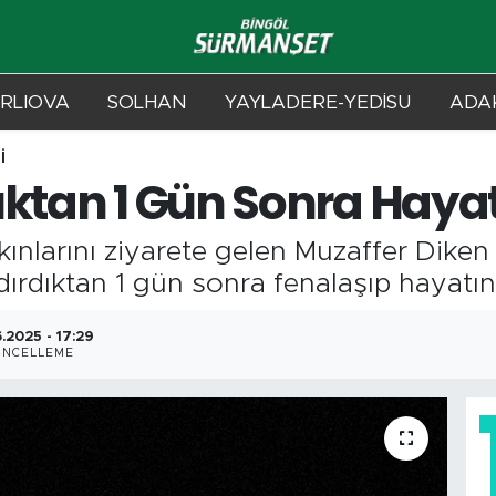
RLIOVA
SOLHAN
YAYLADERE-YEDİSU
ADAK
İ
ıktan 1 Gün Sonra Hayat
ınlarını ziyarete gelen Muzaffer Diken 
dırdıktan 1 gün sonra fenalaşıp hayatın
.2025 - 17:29
ÜNCELLEME