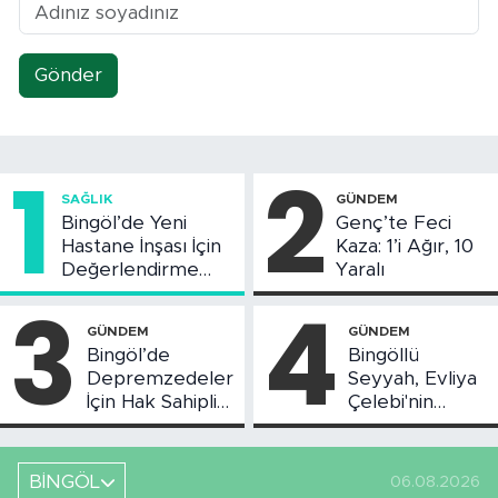
Gönder
1
2
SAĞLIK
GÜNDEM
Bingöl’de Yeni
Genç’te Feci
Hastane İnşası İçin
Kaza: 1’i Ağır, 10
Değerlendirme
Yaralı
Toplantısı Yapıldı
3
4
GÜNDEM
GÜNDEM
Bingöl’de
Bingöllü
Depremzedeler
Seyyah, Evliya
İçin Hak Sahipliği
Çelebi'nin
Askı Süreci
Bahsettiği
Başladı
Bingöl'deki O
Yeri
BİNGÖL
06.08.2026
Görüntüledi