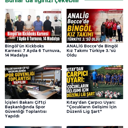
Bunlar da ilginizi çekebilir
Bingöl'ün Kickboks
ANALİG Bocce’de Bingöl
Karnesi: 7 Ayda 6 Turnuva,
Kız Takımı Türkiye 3.’sü
14 Madalya
Oldu
İçişleri Bakanı Çiftçi
Kıtay'dan Çarpıcı Uyarı:
Başkanlığında Spor
“Çocukların Gelişimi İçin
Güvenliği Toplantısı
Düzenli Lig Şart”
Yapıldı