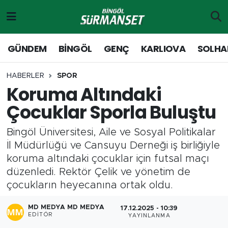
Gündem
Merkez Nöbetçi Eczaneler
GÜNDEM
BİNGÖL
GENÇ
KARLIOVA
SOLHA
Genç
Merkez Hava Durumu
HABERLER
SPOR
Koruma Altındaki
Solhan
Merkez Trafik Yoğunluk Haritası
Çocuklar Sporla Buluştu
Karlıova
Süper Lig Puan Durumu ve Fikstür
Bingöl Üniversitesi, Aile ve Sosyal Politikalar
Adaklı-Kiğı
Tüm Manşetler
İl Müdürlüğü ve Cansuyu Derneği iş birliğiyle
koruma altındaki çocuklar için futsal maçı
Yayladere-Yedisu
Son Dakika Haberleri
düzenledi. Rektör Çelik ve yönetim de
çocukların heyecanına ortak oldu.
MD Prestij Dergisi
Haber Arşivi
MD MEDYA MD MEDYA
17.12.2025 - 10:39
EDITÖR
YAYINLANMA
Siyaset