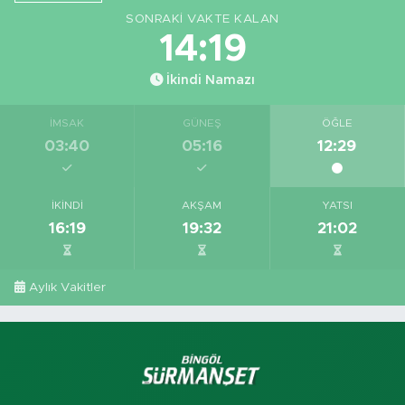
SONRAKI VAKTE KALAN
14:18
İkindi Namazı
İMSAK
GÜNEŞ
ÖĞLE
03:40
05:16
12:29
İKINDI
AKŞAM
YATSI
16:19
19:32
21:02
Aylık Vakitler