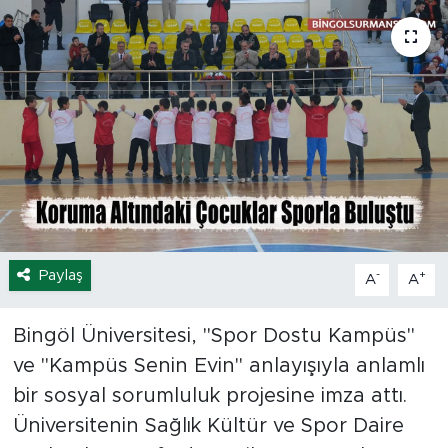
Spor
Yaşam
Sağlık
Eğitim
Ekonomi
Paylaş
-
+
A
A
Hava Durumu
Bingöl Üniversitesi, "Spor Dostu Kampüs"
Tavz Der
ve "Kampüs Senin Evin" anlayışıyla anlamlı
Bingöl Kaza Haberleri
bir sosyal sorumluluk projesine imza attı.
Üniversitenin Sağlık Kültür ve Spor Daire