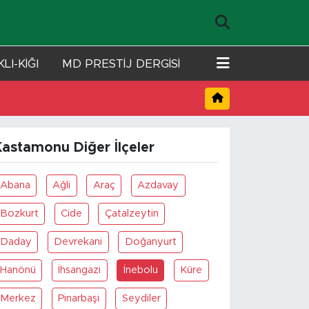
LI-KİĞI
MD PRESTİJ DERGİSİ
Kastamonu Diğer İlçeler
Abana
Ağli
Araç
Azdavay
Bozkurt
Cide
Çatalzeytin
Daday
Devrekani
Doğanyurt
Hanönü
İhsangazi
İnebolu
Küre
Merkez
Pinarbaşi
Seydiler