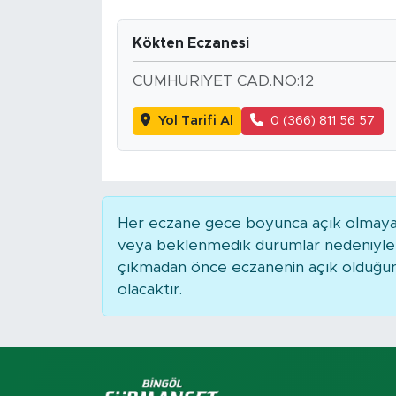
Spor
Kökten Eczanesi
Yaşam
CUMHURIYET CAD.NO:12
Yol Tarifi Al
0 (366) 811 56 57
Sağlık
Eğitim
Ekonomi
Her eczane gece boyunca açık olmayabili
veya beklenmedik durumlar nedeniyle 
Hava Durumu
çıkmadan önce eczanenin açık olduğunu t
olacaktır.
Tavz Der
Bingöl Kaza Haberleri