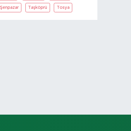
Şenpazar
Taşköprü
Tosya