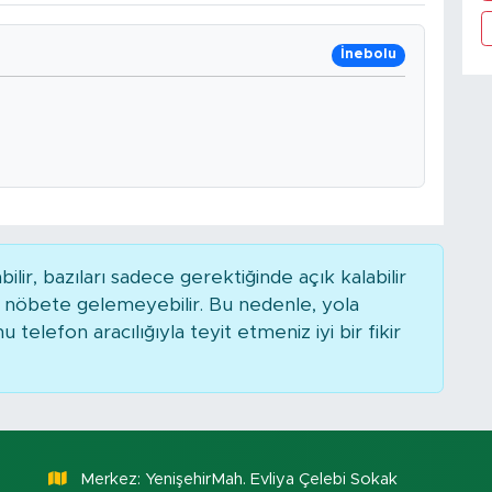
İnebolu
r, bazıları sadece gerektiğinde açık kalabilir
nöbete gelemeyebilir. Bu nedenle, yola
elefon aracılığıyla teyit etmeniz iyi bir fikir
Merkez: YenişehirMah. Evliya Çelebi Sokak