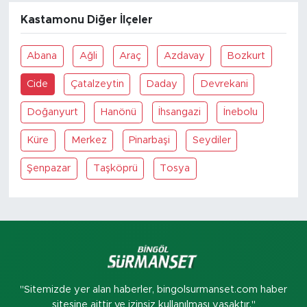
Kastamonu Diğer İlçeler
Abana
Ağli
Araç
Azdavay
Bozkurt
Cide
Çatalzeytin
Daday
Devrekani
Doğanyurt
Hanönü
İhsangazi
İnebolu
Küre
Merkez
Pinarbaşi
Seydiler
Şenpazar
Taşköprü
Tosya
"Sitemizde yer alan haberler, bingolsurmanset.com haber
sitesine aittir ve izinsiz kullanılması yasaktır."