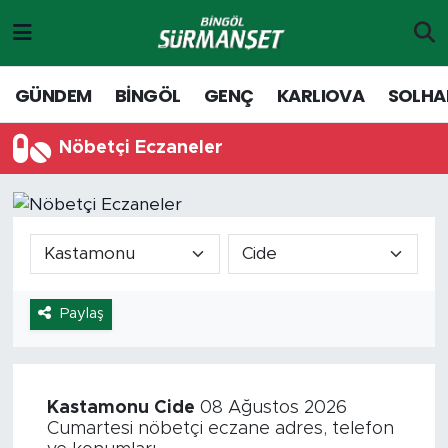
Gündem
Merkez Nöbetçi Eczaneler
GÜNDEM
BİNGÖL
GENÇ
KARLIOVA
SOLHA
Genç
Merkez Hava Durumu
Nöbetçi Eczaneler
Solhan
Merkez Trafik Yoğunluk Haritası
Karlıova
Süper Lig Puan Durumu ve Fikstür
Adaklı-Kiğı
Tüm Manşetler
Paylaş
Yayladere-Yedisu
Son Dakika Haberleri
MD Prestij Dergisi
Haber Arşivi
Kastamonu
Cide
08 Ağustos 2026
Cumartesi nöbetçi eczane adres, telefon
Siyaset