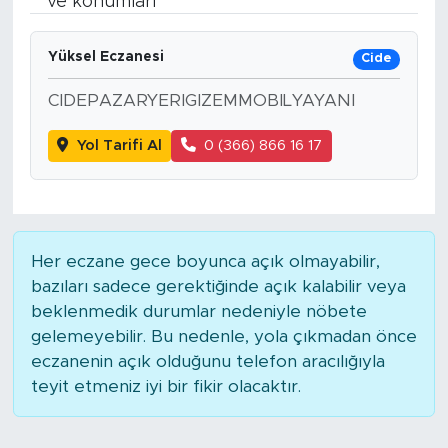
ve konumları
Spor
Yüksel Eczanesi
Cide
Yaşam
CIDEPAZARYERIGIZEMMOBILYAYANI
Sağlık
Yol Tarifi Al
0 (366) 866 16 17
Eğitim
Ekonomi
Her eczane gece boyunca açık olmayabilir,
bazıları sadece gerektiğinde açık kalabilir veya
Hava Durumu
beklenmedik durumlar nedeniyle nöbete
gelemeyebilir. Bu nedenle, yola çıkmadan önce
Tavz Der
eczanenin açık olduğunu telefon aracılığıyla
teyit etmeniz iyi bir fikir olacaktır.
Bingöl Kaza Haberleri