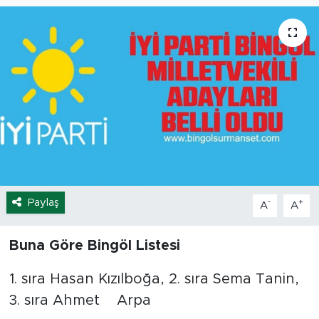
Spor
Yaşam
Sağlık
Eğitim
Ekonomi
Paylaş
-
+
A
A
Hava Durumu
Tavz Der
Buna Göre Bingöl Listesi
1. sıra Hasan Kızılboğa, 2. sıra Sema Tanin,
Bingöl Kaza Haberleri
3. sıra Ahmet Arpa