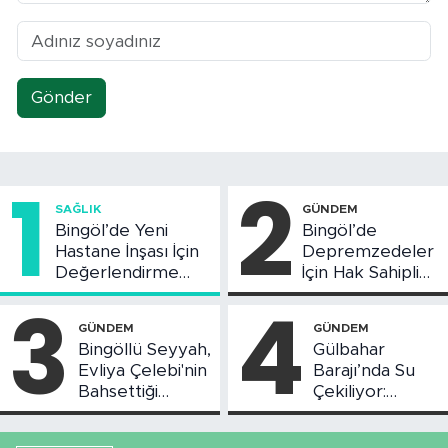
Gönder
1
2
SAĞLIK
GÜNDEM
Bingöl’de Yeni
Bingöl’de
Hastane İnşası İçin
Depremzedeler
Değerlendirme
İçin Hak Sahipliği
Toplantısı Yapıldı
Askı Süreci
3
4
Başladı
GÜNDEM
GÜNDEM
Bingöllü Seyyah,
Gülbahar
Evliya Çelebi'nin
Barajı’nda Su
Bahsettiği
Çekiliyor:
Bingöl'deki O
Piknikçi Sayısı
Yeri Görüntüledi
Azaldı