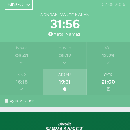
BİNGÖL
07.08.2026
SONRAKI VAKTE KALAN
31:56
Yatsı Namazı
İMSAK
GÜNEŞ
ÖĞLE
03:41
05:17
12:29
İKINDI
AKŞAM
YATSI
16:18
19:31
21:00
Aylık Vakitler