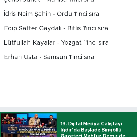
İdris Naim Şahin - Ordu 1'inci sıra
Edip Safter Gaydalı - Bitlis 1'inci sıra
Lütfullah Kayalar - Yozgat 1'inci sıra
Erhan Usta - Samsun 1'inci sıra
13. Dijital Medya Çalıştayı
Iğdır’da Başladı: Bingöllü
Gazeteci Mahfuz Demir de