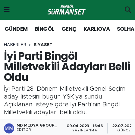
Gündem
Merkez Nöbetçi Eczaneler
GÜNDEM
BİNGÖL
GENÇ
KARLIOVA
SOLHA
Genç
Merkez Hava Durumu
HABERLER
SİYASET
İyi Parti Bingöl
Solhan
Merkez Trafik Yoğunluk Haritası
Milletvekili Adayları Belli
Karlıova
Süper Lig Puan Durumu ve Fikstür
Oldu
Adaklı-Kiğı
Tüm Manşetler
İyi Parti 28. Dönem Milletvekili Genel Seçimi
aday listesini bugün YSK'ya sundu.
Yayladere-Yedisu
Son Dakika Haberleri
Açıklanan listeye göre İyi Parti’nin Bingöl
Milletvekili adayları belli oldu.
MD Prestij Dergisi
Haber Arşivi
MD MEDYA GROUP_
09.04.2023 - 16:46
22.07.2024 
Siyaset
EDITÖR
YAYINLANMA
GÜNCEL