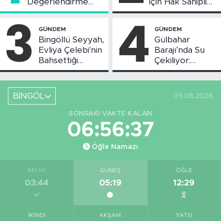
Değerlendirme
İçin Hak Sahipliği
Toplantısı Yapıldı
Askı Süreci
3
4
Başladı
GÜNDEM
GÜNDEM
Bingöllü Seyyah,
Gülbahar
Evliya Çelebi'nin
Barajı’nda Su
Bahsettiği
Çekiliyor:
Bingöl'deki O
Piknikçi Sayısı
Yeri Görüntüledi
Azaldı
BİNGÖL
09.08.2026
SONRAKI VAKTE KALAN
06:56:37
Öğle Namazı
İMSAK
GÜNEŞ
ÖĞLE
03:44
05:19
12:29
İKINDI
AKŞAM
YATSI