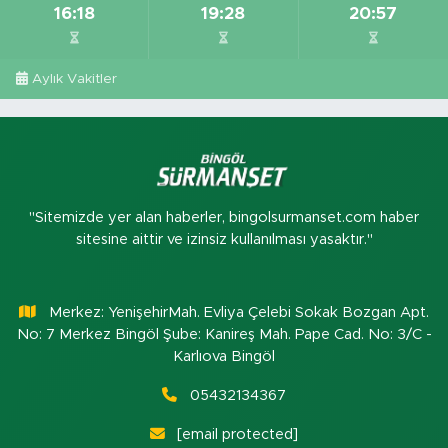
16:18
19:28
20:57
Aylık Vakitler
"Sitemizde yer alan haberler, bingolsurmanset.com haber
sitesine aittir ve izinsiz kullanılması yasaktır."
Merkez: YenişehirMah. Evliya Çelebi Sokak Bozgan Apt.
No: 7 Merkez Bingöl Şube: Kanireş Mah. Pape Cad. No: 3/C -
Karlıova Bingöl
05432134367
[email protected]