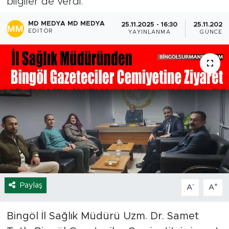
bilgiler de verdi.
Spor
MD MEDYA MD MEDYA
25.11.2025 - 16:30
25.11.2025 
EDITÖR
YAYINLANMA
GÜNCEL
Yaşam
Sağlık
Eğitim
Ekonomi
Hava Durumu
Tavz Der
Paylaş
-
+
A
A
Bingöl Kaza Haberleri
Bingöl İl Sağlık Müdürü Uzm. Dr. Samet