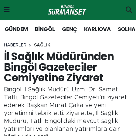
Gündem
Merkez Nöbetçi Eczaneler
GÜNDEM
BİNGÖL
GENÇ
KARLIOVA
SOLHA
Genç
Merkez Hava Durumu
HABERLER
SAĞLIK
İl Sağlık Müdüründen
Solhan
Merkez Trafik Yoğunluk Haritası
Bingöl Gazeteciler
Karlıova
Süper Lig Puan Durumu ve Fikstür
Cemiyetine Ziyaret
Adaklı-Kiğı
Tüm Manşetler
Bingöl İl Sağlık Müdürü Uzm. Dr. Samet
Tatlı, Bingöl Gazeteciler Cemiyeti’ni ziyaret
Yayladere-Yedisu
Son Dakika Haberleri
ederek Başkan Murat Çaka ve yeni
yönetimini tebrik etti. Ziyarette, İl Sağlık
MD Prestij Dergisi
Haber Arşivi
Müdürü, Tatlı Bingöl'deki mevcut sağlık
yatırımları ve planlanan yatırımlara dair
Siyaset