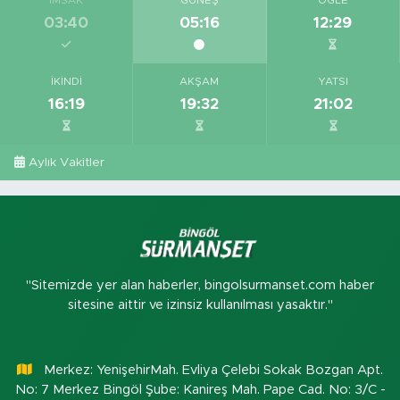
İMSAK
GÜNEŞ
ÖĞLE
03:40
05:16
12:29
İKINDI
AKŞAM
YATSI
16:19
19:32
21:02
Aylık Vakitler
"Sitemizde yer alan haberler, bingolsurmanset.com haber
sitesine aittir ve izinsiz kullanılması yasaktır."
Merkez: YenişehirMah. Evliya Çelebi Sokak Bozgan Apt.
No: 7 Merkez Bingöl Şube: Kanireş Mah. Pape Cad. No: 3/C -