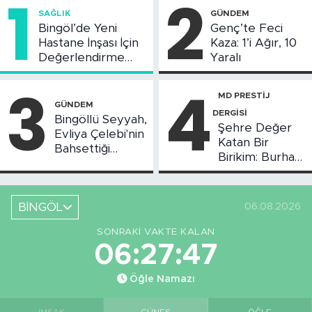
1
2
SAĞLIK
GÜNDEM
Bingöl’de Yeni
Genç’te Feci
Hastane İnşası İçin
Kaza: 1’i Ağır, 10
Değerlendirme
Yaralı
Toplantısı Yapıldı
3
4
MD PRESTİJ
GÜNDEM
DERGİSİ
Bingöllü Seyyah,
Şehre Değer
Evliya Çelebi'nin
Katan Bir
Bahsettiği
Birikim: Burhan
Bingöl'deki O
Arıkız
Yeri Görüntüledi
BİNGÖL
06.08.2026
SONRAKI VAKTE KALAN
06:27:47
Öğle Namazı