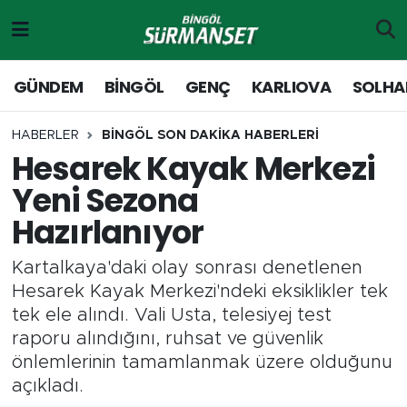
Gündem
Merkez Nöbetçi Eczaneler
GÜNDEM
BİNGÖL
GENÇ
KARLIOVA
SOLHA
Genç
Merkez Hava Durumu
HABERLER
BİNGÖL SON DAKİKA HABERLERİ
Hesarek Kayak Merkezi
Solhan
Merkez Trafik Yoğunluk Haritası
Yeni Sezona
Karlıova
Süper Lig Puan Durumu ve Fikstür
Hazırlanıyor
Adaklı-Kiğı
Tüm Manşetler
Kartalkaya'daki olay sonrası denetlenen
Hesarek Kayak Merkezi'ndeki eksiklikler tek
Yayladere-Yedisu
Son Dakika Haberleri
tek ele alındı. Vali Usta, telesiyej test
raporu alındığını, ruhsat ve güvenlik
MD Prestij Dergisi
Haber Arşivi
önlemlerinin tamamlanmak üzere olduğunu
açıkladı.
Siyaset