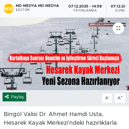
MD MEDYA MD MEDYA
07.12.2025 - 14:58
07.12.202
Spor
EDITÖR
YAYINLANMA
GÜNCE
Yaşam
Sağlık
Eğitim
Ekonomi
Hava Durumu
Paylaş
-
+
A
A
Tavz Der
Bingöl Kaza Haberleri
Bingöl Valisi Dr. Ahmet Hamdi Usta,
Hesarek Kayak Merkezi'ndeki hazırlıklarla