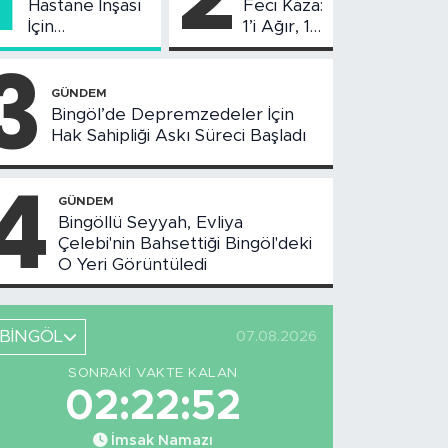
Hastane İnşası
Feci Kaza:
İçin
1’i Ağır, 10
Değerlendirme
Yaralı
3
Toplantısı
Yapıldı
GÜNDEM
Bingöl’de Depremzedeler İçin
Hak Sahipliği Askı Süreci Başladı
4
GÜNDEM
Bingöllü Seyyah, Evliya
Çelebi'nin Bahsettiği Bingöl'deki
O Yeri Görüntüledi
BİNGÖL
07.08.2026
SONRAKI VAKTE KALAN
02:22:51
İmsak Namazı