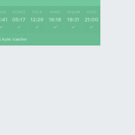
SAK
GÜNEŞ
ÖĞLE
İKINDI
AKŞAM
YATSI
:41
05:17
12:29
16:18
19:31
21:00
Aylık Vakitler