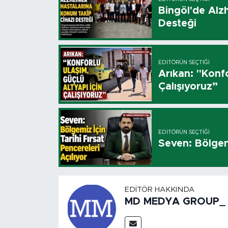
Bingöl'de Alz
Desteği
EDITÖRÜN SEÇTIĞI
Arıkan: "Konfo
Çalışıyoruz”
EDITÖRÜN SEÇTIĞI
Seven: Bölgemi
EDITÖR HAKKINDA
MD MEDYA GROUP_