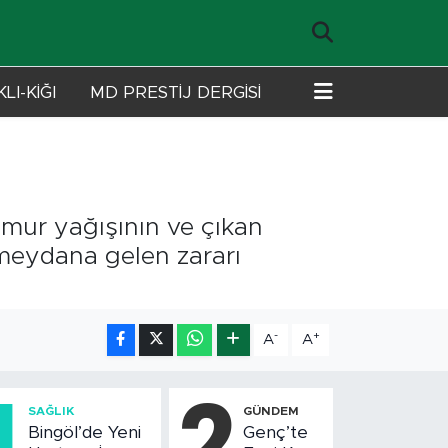
LI-KİĞI
MD PRESTİJ DERGİSİ
mur yağışının ve çıkan
a meydana gelen zararı
-
+
A
A
1
2
SAĞLIK
GÜNDEM
Bingöl’de Yeni
Genç’te