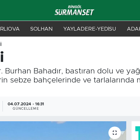
RLIOVA
SOLHAN
YAYLADERE-YEDİSU
ADAK
İ
i
. Burhan Bahadır, bastıran dolu ve yağ
lerin sebze bahçelerinde ve tarlalarınd
04.07.2024 - 16:31
GÜNCELLEME