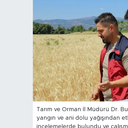
Spor
Yaşam
Sağlık
Eğitim
Ekonomi
Hava Durumu
Tavz Der
Tarım ve Orman İl Müdürü Dr. Burh
Bingöl Kaza Haberleri
yangın ve ani dolu yağışından etkil
incelemelerde bulundu ve çalışma