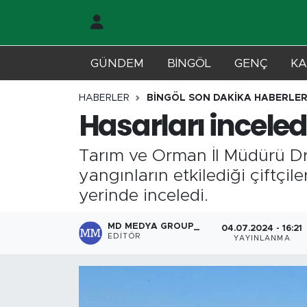
Gündem
Merkez Nöbetçi Eczaneler
GÜNDEM
BİNGÖL
GENÇ
KA
Genç
Merkez Hava Durumu
HABERLER
BİNGÖL SON DAKİKA HABERLER
Hasarları inceled
Solhan
Merkez Trafik Yoğunluk Haritası
Tarım ve Orman İl Müdürü Dr
Karlıova
Süper Lig Puan Durumu ve Fikstür
yangınların etkilediği çiftçi
Adaklı-Kiğı
Tüm Manşetler
yerinde inceledi.
Yayladere-Yedisu
Son Dakika Haberleri
MD MEDYA GROUP_
04.07.2024 - 16:21
EDITÖR
YAYINLANMA
MD Prestij Dergisi
Haber Arşivi
Siyaset