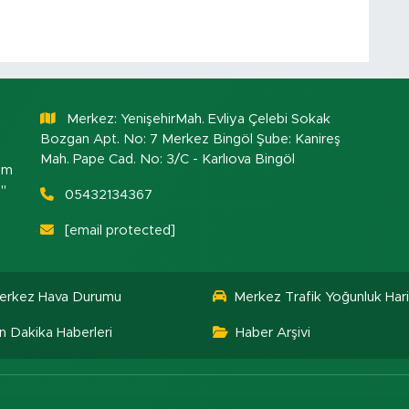
Merkez: YenişehirMah. Evliya Çelebi Sokak
Bozgan Apt. No: 7 Merkez Bingöl Şube: Kanireş
Mah. Pape Cad. No: 3/C - Karlıova Bingöl
om
."
05432134367
[email protected]
erkez Hava Durumu
Merkez Trafik Yoğunluk Hari
n Dakika Haberleri
Haber Arşivi