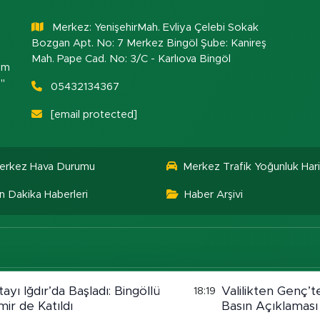
Merkez: YenişehirMah. Evliya Çelebi Sokak
Bozgan Apt. No: 7 Merkez Bingöl Şube: Kanireş
Mah. Pape Cad. No: 3/C - Karlıova Bingöl
om
."
05432134367
[email protected]
erkez Hava Durumu
Merkez Trafik Yoğunluk Hari
n Dakika Haberleri
Haber Arşivi
tayı Iğdır’da Başladı: Bingöllü
Valilikten Genç’te
18:19
ir de Katıldı
Basın Açıklaması