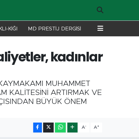
LI-KİĞI
MD PRESTİJ DERGİSİ
iyetler, kadınlar
Sİ KAYMAKAMI MUHAMMET
M KALİTESİNİ ARTIRMAK VE
AÇISINDAN BÜYÜK ÖNEM
-
+
A
A