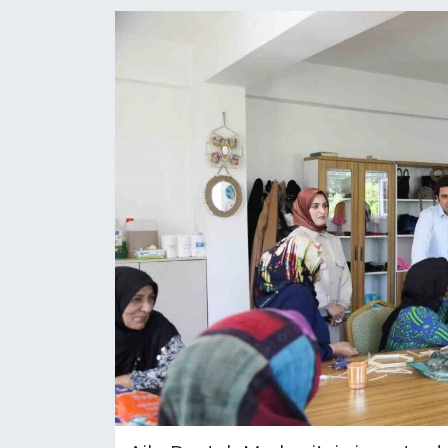
Spor
Yaşam
Sağlık
Eğitim
Ekonomi
Hava Durumu
Tavz Der
Bingöl Kaza Haberleri