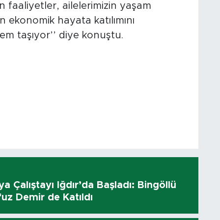
faaliyetler, ailelerimizin yaşam
zın ekonomik hayata katılımını
m taşıyor’’ diye konuştu.
dya Çalıştayı Iğdır’da Başladı: Bingöllü
uz Demir de Katıldı