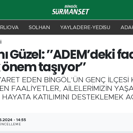
RLIOVA
SOLHAN
YAYLADERE-YEDİSU
ADAK
İ
üzel: ’’ADEM’deki faal
önem taşıyor’’
ZİYARET EDEN BİNGÖL’ÜN GENÇ İLÇE
 FAALİYETLER, AİLELERİMİZİN YAŞA
 HAYATA KATILIMINI DESTEKLEMEK 
6.2024 - 14:55
ÜNCELLEME