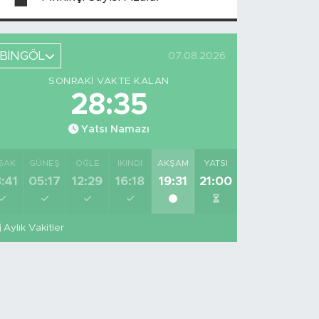
BİNGÖL
07.08.2026
SONRAKI VAKTE KALAN
28:34
Yatsı Namazı
SAK
GÜNEŞ
ÖĞLE
İKINDI
AKŞAM
YATSI
:41
05:17
12:29
16:18
19:31
21:00
Aylık Vakitler