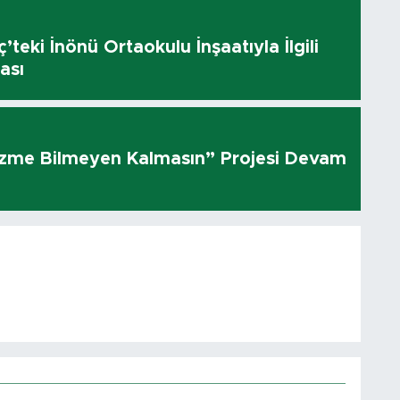
’teki İnönü Ortaokulu İnşaatıyla İlgili
ası
üzme Bilmeyen Kalmasın” Projesi Devam