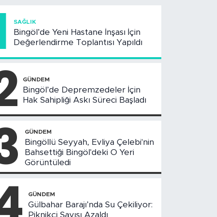
1
SAĞLIK
Bingöl’de Yeni Hastane İnşası İçin
Değerlendirme Toplantısı Yapıldı
2
GÜNDEM
Bingöl’de Depremzedeler İçin
Hak Sahipliği Askı Süreci Başladı
3
GÜNDEM
Bingöllü Seyyah, Evliya Çelebi'nin
Bahsettiği Bingöl'deki O Yeri
Görüntüledi
4
GÜNDEM
Gülbahar Barajı’nda Su Çekiliyor:
Piknikçi Sayısı Azaldı