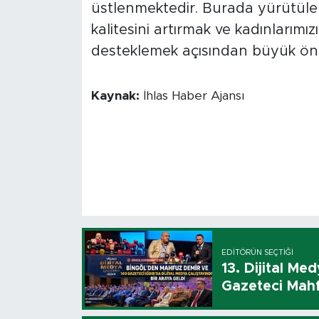
üstlenmektedir. Burada yürütülen 
kalitesini artırmak ve kadınlarımı
desteklemek açısından büyük öne
Kaynak:
İhlas Haber Ajansı
EDITÖRÜN SEÇTIĞI
13. Dijital Me
Gazeteci Mahf