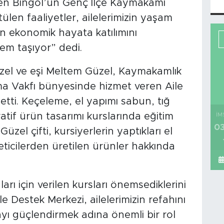
den Bingöl’ün Genç İlçe Kaymakamı
en faaliyetler, ailelerimizin yaşam
zın ekonomik hayata katılımını
m taşıyor” dedi.
 ve eşi Meltem Güzel, Kaymakamlık
a Vakfı bünyesinde hizmet veren Aile
tti. Keçeleme, el yapımı sabun, tığ
atif ürün tasarımı kurslarında eğitim
İM
03
zel çifti, kursiyerlerin yaptıkları el
eticilerden üretilen ürünler hakkında
arı için verilen kursları önemsediklerini
 Destek Merkezi, ailelerimizin refahını
ı güçlendirmek adına önemli bir rol