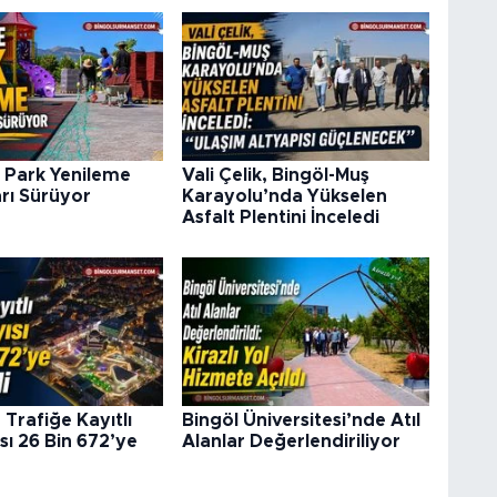
 Park Yenileme
Vali Çelik, Bingöl-Muş
rı Sürüyor
Karayolu’nda Yükselen
Asfalt Plentini İnceledi
 Trafiğe Kayıtlı
Bingöl Üniversitesi’nde Atıl
sı 26 Bin 672’ye
Alanlar Değerlendiriliyor