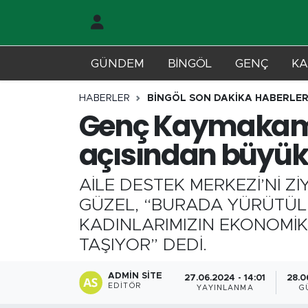
Gündem
Merkez Nöbetçi Eczaneler
GÜNDEM
BİNGÖL
GENÇ
KA
Genç
Merkez Hava Durumu
HABERLER
BİNGÖL SON DAKİKA HABERLER
Genç Kaymakamı G
Solhan
Merkez Trafik Yoğunluk Haritası
açısından büyük 
Karlıova
Süper Lig Puan Durumu ve Fikstür
AİLE DESTEK MERKEZİ’Nİ 
Adaklı-Kiğı
Tüm Manşetler
GÜZEL, “BURADA YÜRÜTÜLEN
KADINLARIMIZIN EKONOMİK
Yayladere-Yedisu
Son Dakika Haberleri
TAŞIYOR” DEDİ.
MD Prestij Dergisi
Haber Arşivi
ADMIN SITE
27.06.2024 - 14:01
28.0
EDITÖR
YAYINLANMA
G
Siyaset