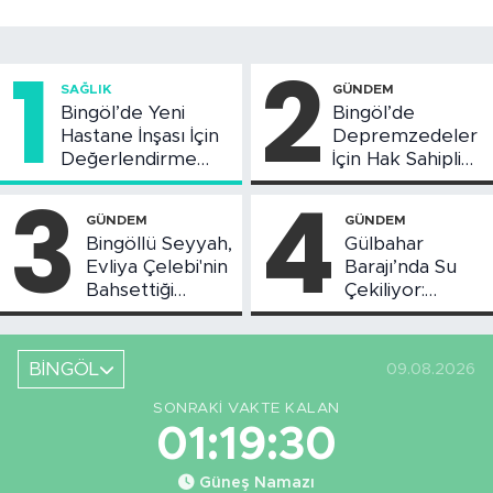
1
2
SAĞLIK
GÜNDEM
Bingöl’de Yeni
Bingöl’de
Hastane İnşası İçin
Depremzedeler
Değerlendirme
İçin Hak Sahipliği
Toplantısı Yapıldı
Askı Süreci
3
4
Başladı
GÜNDEM
GÜNDEM
Bingöllü Seyyah,
Gülbahar
Evliya Çelebi'nin
Barajı’nda Su
Bahsettiği
Çekiliyor:
Bingöl'deki O
Piknikçi Sayısı
Yeri Görüntüledi
Azaldı
BİNGÖL
09.08.2026
SONRAKI VAKTE KALAN
01:19:29
Güneş Namazı