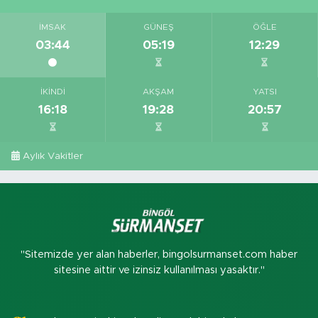
İMSAK
GÜNEŞ
ÖĞLE
03:44
05:19
12:29
İKINDI
AKŞAM
YATSI
16:18
19:28
20:57
Aylık Vakitler
"Sitemizde yer alan haberler, bingolsurmanset.com haber
sitesine aittir ve izinsiz kullanılması yasaktır."