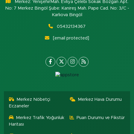
Merkez: YenişehirMah. Evliya Çelebi Sokak Bozgan Apt.
No: 7 Merkez Bingöl Şube: Kanireş Mah. Pape Cad. No: 3/C -
Karlıova Bingöl
05432134367
[email protected]
Merkez Nöbetçi
Merkez Hava Durumu
Eczaneler
Merkez Trafik Yoğunluk
Puan Durumu ve Fikstür
Haritası