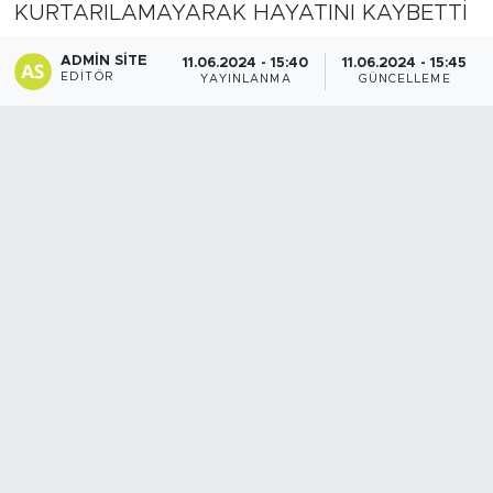
KURTARILAMAYARAK HAYATINI KAYBETTİ
Spor
ADMIN SITE
11.06.2024 - 15:40
11.06.2024 - 15:45
EDITÖR
YAYINLANMA
GÜNCELLEME
Yaşam
Sağlık
Eğitim
Ekonomi
Hava Durumu
Tavz Der
Bingöl Kaza Haberleri