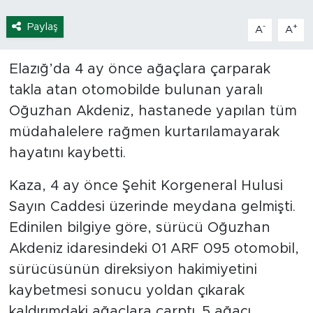
Paylaş
-
+
A
A
Elazığ’da 4 ay önce ağaçlara çarparak
takla atan otomobilde bulunan yaralı
Oğuzhan Akdeniz, hastanede yapılan tüm
müdahalelere rağmen kurtarılamayarak
hayatını kaybetti.
Kaza, 4 ay önce Şehit Korgeneral Hulusi
Sayın Caddesi üzerinde meydana gelmişti.
Edinilen bilgiye göre, sürücü Oğuzhan
Akdeniz idaresindeki 01 ARF 095 otomobil,
sürücüsünün direksiyon hakimiyetini
kaybetmesi sonucu yoldan çıkarak
kaldırımdaki ağaçlara çarptı. 5 ağacı