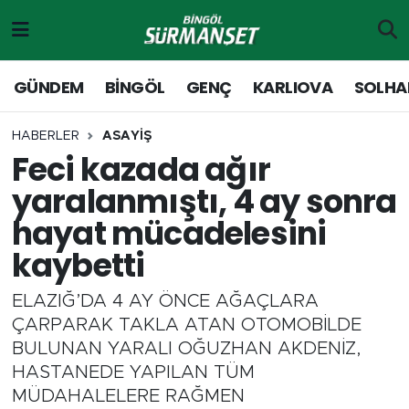
Gündem
Merkez Nöbetçi Eczaneler
GÜNDEM
BİNGÖL
GENÇ
KARLIOVA
SOLHA
Genç
Merkez Hava Durumu
HABERLER
ASAYİŞ
Feci kazada ağır
Solhan
Merkez Trafik Yoğunluk Haritası
yaralanmıştı, 4 ay sonra
Karlıova
Süper Lig Puan Durumu ve Fikstür
hayat mücadelesini
kaybetti
Adaklı-Kiğı
Tüm Manşetler
ELAZIĞ’DA 4 AY ÖNCE AĞAÇLARA
Yayladere-Yedisu
Son Dakika Haberleri
ÇARPARAK TAKLA ATAN OTOMOBİLDE
BULUNAN YARALI OĞUZHAN AKDENİZ,
MD Prestij Dergisi
Haber Arşivi
HASTANEDE YAPILAN TÜM
MÜDAHALELERE RAĞMEN
Siyaset