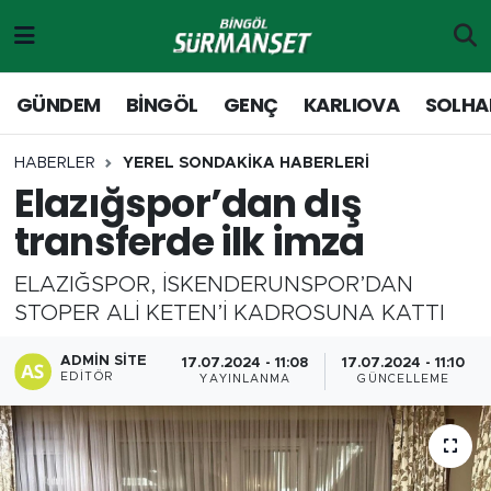
Gündem
Merkez Nöbetçi Eczaneler
GÜNDEM
BİNGÖL
GENÇ
KARLIOVA
SOLHA
Genç
Merkez Hava Durumu
HABERLER
YEREL SONDAKİKA HABERLERİ
Elazığspor’dan dış
Solhan
Merkez Trafik Yoğunluk Haritası
transferde ilk imza
Karlıova
Süper Lig Puan Durumu ve Fikstür
ELAZIĞSPOR, İSKENDERUNSPOR’DAN
Adaklı-Kiğı
Tüm Manşetler
STOPER ALİ KETEN’İ KADROSUNA KATTI
Yayladere-Yedisu
Son Dakika Haberleri
ADMIN SITE
17.07.2024 - 11:08
17.07.2024 - 11:10
EDITÖR
YAYINLANMA
GÜNCELLEME
MD Prestij Dergisi
Haber Arşivi
Siyaset