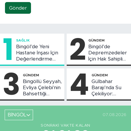
Gönder
1
2
SAĞLIK
GÜNDEM
Bingöl’de Yeni
Bingöl’de
Hastane İnşası İçin
Depremzedeler
Değerlendirme
İçin Hak Sahipliği
Toplantısı Yapıldı
Askı Süreci
3
4
Başladı
GÜNDEM
GÜNDEM
Bingöllü Seyyah,
Gülbahar
Evliya Çelebi'nin
Barajı’nda Su
Bahsettiği
Çekiliyor:
Bingöl'deki O
Piknikçi Sayısı
Yeri Görüntüledi
Azaldı
BİNGÖL
07.08.2026
SONRAKI VAKTE KALAN