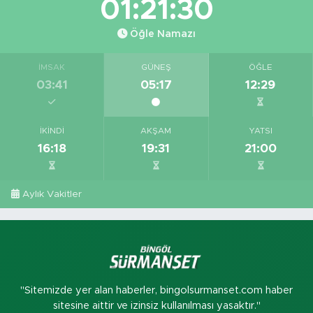
01:21:30
Öğle Namazı
İMSAK
GÜNEŞ
ÖĞLE
03:41
05:17
12:29
İKINDI
AKŞAM
YATSI
16:18
19:31
21:00
Aylık Vakitler
"Sitemizde yer alan haberler, bingolsurmanset.com haber
sitesine aittir ve izinsiz kullanılması yasaktır."