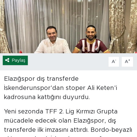
Spor
Yaşam
Sağlık
Eğitim
Paylaş
-
+
A
A
Ekonomi
Elazığspor dış transferde
İskenderunspor’dan stoper Ali Keten’i
Hava Durumu
kadrosuna kattığını duyurdu.
Tavz Der
Yeni sezonda TFF 2. Lig Kırmızı Grupta
Bingöl Kaza Haberleri
mücadele edecek olan Elazığspor, dış
transferde ilk imzasını attırdı. Bordo-beyazlı