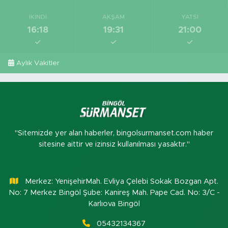
İKINDI
AKŞAM
YATSI
16:18
19:31
21:00
Aylık Vakitler
"Sitemizde yer alan haberler, bingolsurmanset.com haber
sitesine aittir ve izinsiz kullanılması yasaktır."
Merkez: YenişehirMah. Evliya Çelebi Sokak Bozgan Apt.
No: 7 Merkez Bingöl Şube: Kanireş Mah. Pape Cad. No: 3/C -
Karlıova Bingöl
05432134367