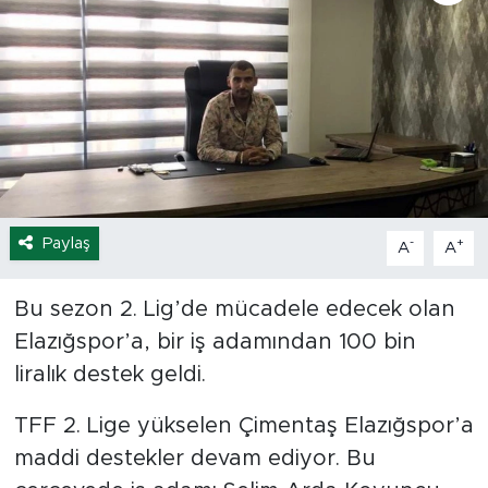
Spor
Yaşam
Sağlık
Eğitim
Paylaş
-
+
A
A
Ekonomi
Bu sezon 2. Lig’de mücadele edecek olan
Hava Durumu
Elazığspor’a, bir iş adamından 100 bin
Tavz Der
liralık destek geldi.
TFF 2. Lige yükselen Çimentaş Elazığspor’a
Bingöl Kaza Haberleri
maddi destekler devam ediyor. Bu