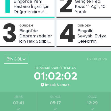
1
2
Bingöl’de Yeni
Genç’te Feci
Hastane İnşası İçin
Kaza: 1’i Ağır, 10
Değerlendirme
Yaralı
Toplantısı Yapıldı
3
4
GÜNDEM
GÜNDEM
Bingöl’de
Bingöllü
Depremzedeler
Seyyah, Evliya
İçin Hak Sahipliği
Çelebi'nin
Askı Süreci
Bahsettiği
Başladı
Bingöl'deki O
Yeri
BİNGÖL
07.08.2026
Görüntüledi
SONRAKI VAKTE KALAN
01:02:02
İmsak Namazı
İMSAK
GÜNEŞ
ÖĞLE
03:41
05:17
12:29