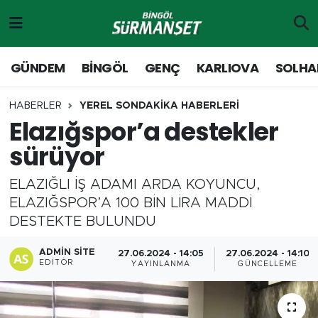
Gündem
Merkez Nöbetçi Eczaneler
GÜNDEM
BİNGÖL
GENÇ
KARLIOVA
SOLHA
Genç
Merkez Hava Durumu
HABERLER
YEREL SONDAKİKA HABERLERİ
Elazığspor’a destekler
Solhan
Merkez Trafik Yoğunluk Haritası
sürüyor
Karlıova
Süper Lig Puan Durumu ve Fikstür
ELAZIĞLI İŞ ADAMI ARDA KOYUNCU,
Adaklı-Kiğı
Tüm Manşetler
ELAZIĞSPOR’A 100 BİN LİRA MADDİ
DESTEKTE BULUNDU
Yayladere-Yedisu
Son Dakika Haberleri
ADMIN SITE
27.06.2024 - 14:05
27.06.2024 - 14:10
EDITÖR
YAYINLANMA
GÜNCELLEME
MD Prestij Dergisi
Haber Arşivi
Siyaset