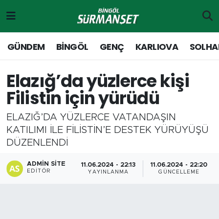
Gündem
Merkez Nöbetçi Eczaneler
GÜNDEM
BİNGÖL
GENÇ
KARLIOVA
SOLHA
Genç
Merkez Hava Durumu
Elazığ’da yüzlerce kişi
Solhan
Merkez Trafik Yoğunluk Haritası
Filistin için yürüdü
Karlıova
Süper Lig Puan Durumu ve Fikstür
ELAZIĞ’DA YÜZLERCE VATANDAŞIN
KATILIMI İLE FİLİSTİN’E DESTEK YÜRÜYÜŞÜ
Adaklı-Kiğı
Tüm Manşetler
DÜZENLENDİ
Yayladere-Yedisu
Son Dakika Haberleri
ADMIN SITE
11.06.2024 - 22:13
11.06.2024 - 22:20
EDITÖR
YAYINLANMA
GÜNCELLEME
MD Prestij Dergisi
Haber Arşivi
Siyaset