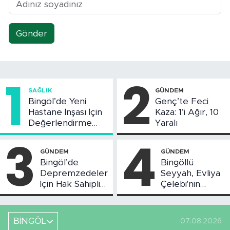
Gönder
1
2
SAĞLIK
GÜNDEM
Bingöl’de Yeni
Genç’te Feci
Hastane İnşası İçin
Kaza: 1’i Ağır, 10
Değerlendirme
Yaralı
Toplantısı Yapıldı
3
4
GÜNDEM
GÜNDEM
Bingöl’de
Bingöllü
Depremzedeler
Seyyah, Evliya
İçin Hak Sahipliği
Çelebi'nin
Askı Süreci
Bahsettiği
Başladı
Bingöl'deki O
Yeri
BİNGÖL
07.08.2026
Görüntüledi