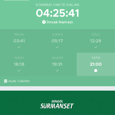
SONRAKI VAKTE KALAN
04:25:40
İmsak Namazı
İMSAK
GÜNEŞ
ÖĞLE
03:41
05:17
12:29
İKINDI
AKŞAM
YATSI
16:18
19:31
21:00
Aylık Vakitler