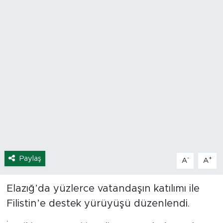
Spor
Yaşam
Sağlık
Eğitim
Ekonomi
Hava Durumu
Paylaş
-
+
A
A
Tavz Der
Elazığ’da yüzlerce vatandaşın katılımı ile
Bingöl Kaza Haberleri
Filistin’e destek yürüyüşü düzenlendi.