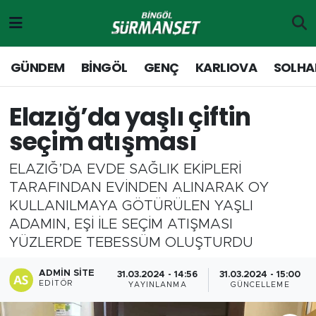
Gündem
Merkez Nöbetçi Eczaneler
GÜNDEM
BİNGÖL
GENÇ
KARLIOVA
SOLHA
Genç
Merkez Hava Durumu
Elazığ’da yaşlı çiftin
Solhan
Merkez Trafik Yoğunluk Haritası
seçim atışması
Karlıova
Süper Lig Puan Durumu ve Fikstür
ELAZIĞ’DA EVDE SAĞLIK EKİPLERİ
TARAFINDAN EVİNDEN ALINARAK OY
Adaklı-Kiğı
Tüm Manşetler
KULLANILMAYA GÖTÜRÜLEN YAŞLI
ADAMIN, EŞİ İLE SEÇİM ATIŞMASI
Yayladere-Yedisu
Son Dakika Haberleri
YÜZLERDE TEBESSÜM OLUŞTURDU
MD Prestij Dergisi
Haber Arşivi
ADMIN SITE
31.03.2024 - 14:56
31.03.2024 - 15:00
EDITÖR
YAYINLANMA
GÜNCELLEME
Siyaset