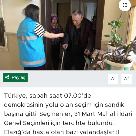
Spor
Yaşam
Sağlık
Eğitim
Ekonomi
Paylaş
-
+
A
A
Hava Durumu
Türkiye, sabah saat 07.00’de
Tavz Der
demokrasinin yolu olan seçim için sandık
başına gitti. Seçmenler, 31 Mart Mahalli İdari
Bingöl Kaza Haberleri
Genel Seçimleri için tercihte bulundu.
Elazığ’da hasta olan bazı vatandaşlar İl