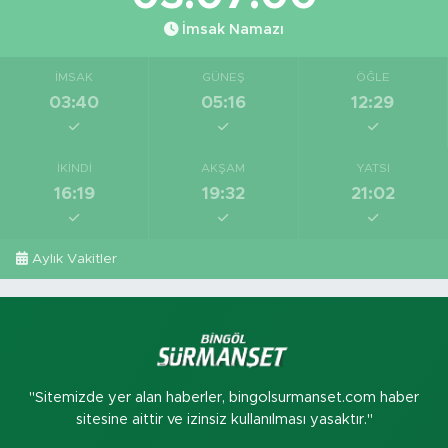
İmsak Namazı
İMSAK
GÜNEŞ
ÖĞLE
03:40
05:16
12:29
İKINDI
AKŞAM
YATSI
16:19
19:32
21:02
Aylık Vakitler
"Sitemizde yer alan haberler, bingolsurmanset.com haber
sitesine aittir ve izinsiz kullanılması yasaktır."