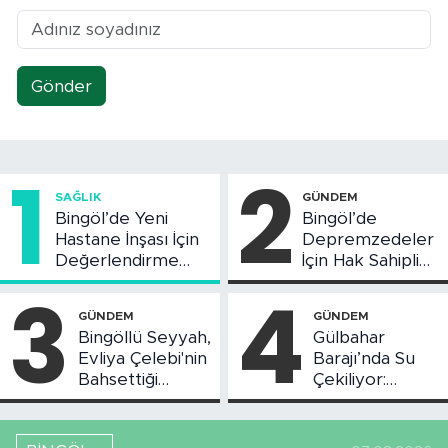
Gönder
1
2
SAĞLIK
GÜNDEM
Bingöl’de Yeni
Bingöl’de
Hastane İnşası İçin
Depremzedeler
Değerlendirme
İçin Hak Sahipliği
Toplantısı Yapıldı
Askı Süreci
3
4
Başladı
GÜNDEM
GÜNDEM
Bingöllü Seyyah,
Gülbahar
Evliya Çelebi'nin
Barajı’nda Su
Bahsettiği
Çekiliyor:
Bingöl'deki O
Piknikçi Sayısı
Yeri Görüntüledi
Azaldı