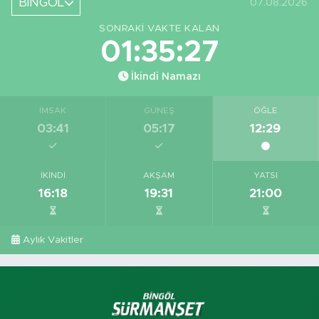
BİNGÖL
07.08.2026
SONRAKI VAKTE KALAN
01:35:27
İkindi Namazı
İMSAK
GÜNEŞ
ÖĞLE
03:41
05:17
12:29
İKINDI
AKŞAM
YATSI
16:18
19:31
21:00
Aylık Vakitler