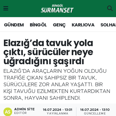
Gündem
Merkez Nöbetçi Eczaneler
GÜNDEM
BİNGÖL
GENÇ
KARLIOVA
SOLHA
Genç
Merkez Hava Durumu
Elazığ’da tavuk yola
Solhan
Merkez Trafik Yoğunluk Haritası
çıktı, sürücüler neye
uğradığını şaşırdı
Karlıova
Süper Lig Puan Durumu ve Fikstür
ELAZIĞ’DA ARAÇLARIN YOĞUN OLDUĞU
Adaklı-Kiğı
Tüm Manşetler
TRAFİĞE ÇIKAN SAHİPSİZ BİR TAVUK,
SÜRÜCÜLERE ZOR ANLAR YAŞATTI. BİR
Yayladere-Yedisu
Son Dakika Haberleri
KİŞİ TAVUĞU EZİLMEKTEN KURTARDIKTAN
SONRA, HAYVANI SAHİPLENDİ.
MD Prestij Dergisi
Haber Arşivi
ADMIN SITE
16.07.2024 - 13:01
16.07.2024 - 13:10
Siyaset
EDITÖR
YAYINLANMA
GÜNCELLEME