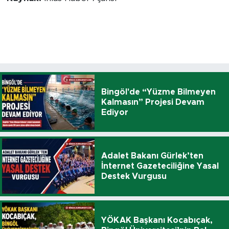
Bingöl'de “Yüzme Bilmeyen
Kalmasın” Projesi Devam
Ediyor
Adalet Bakanı Gürlek’ten
İnternet Gazeteciliğine Yasal
Destek Vurgusu
YÖKAK Başkanı Kocabıçak,