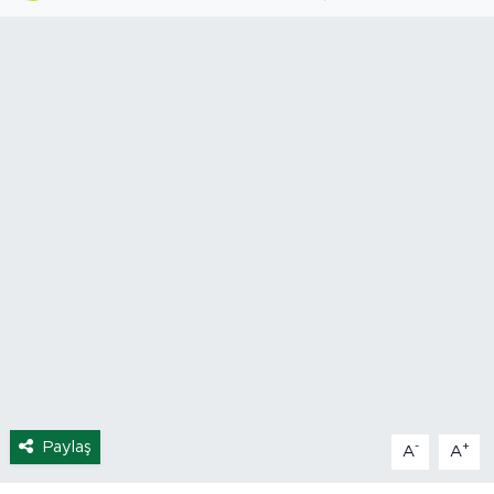
Spor
Yaşam
Sağlık
Eğitim
Ekonomi
Hava Durumu
Tavz Der
Bingöl Kaza Haberleri
Paylaş
-
+
A
A