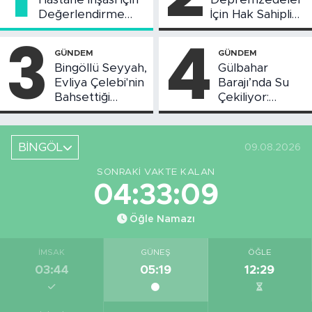
Değerlendirme
İçin Hak Sahipliği
Toplantısı Yapıldı
Askı Süreci
3
4
Başladı
GÜNDEM
GÜNDEM
Bingöllü Seyyah,
Gülbahar
Evliya Çelebi'nin
Barajı’nda Su
Bahsettiği
Çekiliyor:
Bingöl'deki O
Piknikçi Sayısı
Yeri Görüntüledi
Azaldı
BİNGÖL
09.08.2026
SONRAKI VAKTE KALAN
04:33:08
Öğle Namazı
İMSAK
GÜNEŞ
ÖĞLE
03:44
05:19
12:29