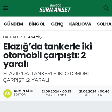
Gündem
Merkez Nöbetçi Eczaneler
GÜNDEM
BİNGÖL
GENÇ
KARLIOVA
SOLHA
Genç
Merkez Hava Durumu
HABERLER
ASAYİŞ
Elazığ’da tankerle iki
Solhan
Merkez Trafik Yoğunluk Haritası
otomobil çarpıştı: 2
Karlıova
Süper Lig Puan Durumu ve Fikstür
yaralı
Adaklı-Kiğı
Tüm Manşetler
ELAZIĞ’DA TANKERLE İKİ OTOMOBİL
ÇARPIŞTI:2 YARALI
Yayladere-Yedisu
Son Dakika Haberleri
ADMIN SITE
21.06.2024 - 00:35
21.06.2024 - 00:40
MD Prestij Dergisi
Haber Arşivi
EDITÖR
YAYINLANMA
GÜNCELLEME
Siyaset