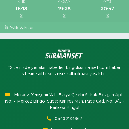
İKINDI
AKŞAM
YATSI
16:18
19:28
20:57
Aylık Vakitler
"Sitemizde yer alan haberler, bingolsurmanset.com haber
sitesine aittir ve izinsiz kullanılması yasaktır."
Merkez: YenişehirMah. Evliya Çelebi Sokak Bozgan Apt.
No: 7 Merkez Bingöl Şube: Kanireş Mah. Pape Cad. No: 3/C -
Karlıova Bingöl
05432134367