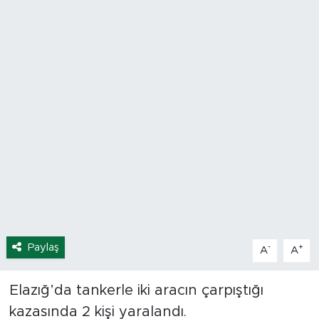
Spor
Yaşam
Sağlık
Eğitim
Ekonomi
Hava Durumu
Tavz Der
Paylaş
-
+
A
A
Bingöl Kaza Haberleri
Elazığ’da tankerle iki aracın çarpıştığı
kazasında 2 kişi yaralandı.