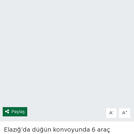
Spor
Yaşam
Sağlık
Eğitim
Ekonomi
Hava Durumu
Tavz Der
Paylaş
-
+
A
A
Bingöl Kaza Haberleri
Elazığ’da düğün konvoyunda 6 araç