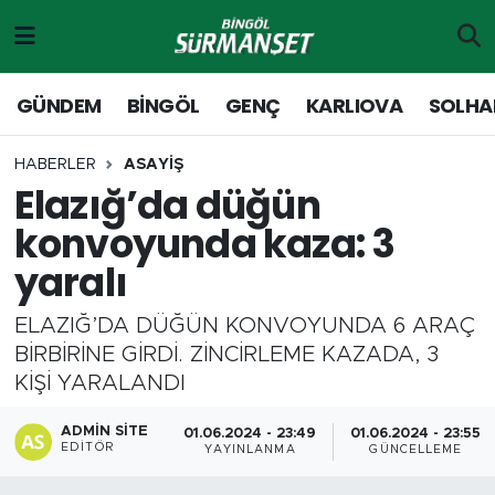
Gündem
Merkez Nöbetçi Eczaneler
GÜNDEM
BİNGÖL
GENÇ
KARLIOVA
SOLHA
Genç
Merkez Hava Durumu
HABERLER
ASAYİŞ
Elazığ’da düğün
Solhan
Merkez Trafik Yoğunluk Haritası
konvoyunda kaza: 3
Karlıova
Süper Lig Puan Durumu ve Fikstür
yaralı
Adaklı-Kiğı
Tüm Manşetler
ELAZIĞ’DA DÜĞÜN KONVOYUNDA 6 ARAÇ
BİRBİRİNE GİRDİ. ZİNCİRLEME KAZADA, 3
Yayladere-Yedisu
Son Dakika Haberleri
KİŞİ YARALANDI
MD Prestij Dergisi
Haber Arşivi
ADMIN SITE
01.06.2024 - 23:49
01.06.2024 - 23:55
EDITÖR
YAYINLANMA
GÜNCELLEME
Siyaset