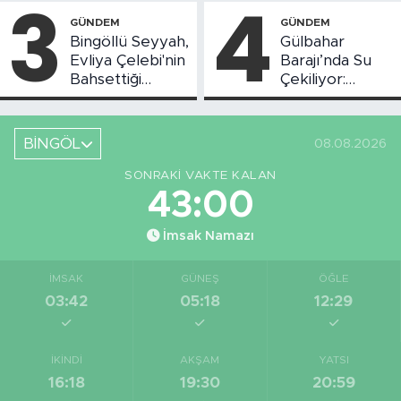
3
4
Başladı
GÜNDEM
GÜNDEM
Bingöllü Seyyah,
Gülbahar
Evliya Çelebi'nin
Barajı’nda Su
Bahsettiği
Çekiliyor:
Bingöl'deki O
Piknikçi Sayısı
Yeri Görüntüledi
Azaldı
BİNGÖL
08.08.2026
SONRAKI VAKTE KALAN
42:59
İmsak Namazı
İMSAK
GÜNEŞ
ÖĞLE
03:42
05:18
12:29
İKINDI
AKŞAM
YATSI
16:18
19:30
20:59