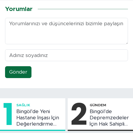
Yorumlar
Gönder
1
2
SAĞLIK
GÜNDEM
Bingöl’de Yeni
Bingöl’de
Hastane İnşası İçin
Depremzedeler
Değerlendirme
İçin Hak Sahipliği
Toplantısı Yapıldı
Askı Süreci