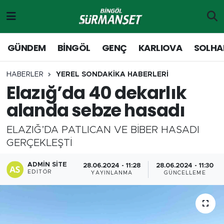
Gündem
Merkez Nöbetçi Eczaneler
GÜNDEM
BİNGÖL
GENÇ
KARLIOVA
SOLHA
Genç
Merkez Hava Durumu
HABERLER
YEREL SONDAKİKA HABERLERİ
Elazığ’da 40 dekarlık
Solhan
Merkez Trafik Yoğunluk Haritası
alanda sebze hasadı
Karlıova
Süper Lig Puan Durumu ve Fikstür
ELAZIĞ’DA PATLICAN VE BİBER HASADI
Adaklı-Kiğı
Tüm Manşetler
GERÇEKLEŞTİ
Yayladere-Yedisu
Son Dakika Haberleri
ADMIN SITE
28.06.2024 - 11:28
28.06.2024 - 11:30
EDITÖR
YAYINLANMA
GÜNCELLEME
MD Prestij Dergisi
Haber Arşivi
Siyaset