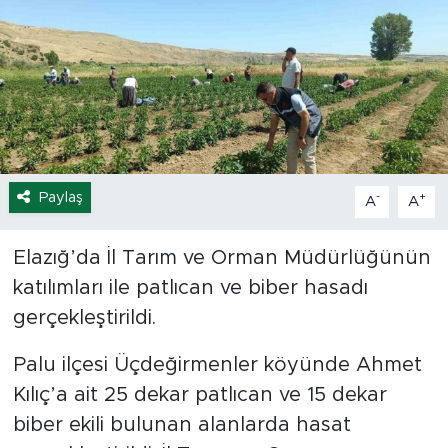
Spor
Yaşam
Sağlık
Eğitim
Paylaş
-
+
A
A
Ekonomi
Elazığ’da İl Tarım ve Orman Müdürlüğünün
katılımları ile patlıcan ve biber hasadı
Hava Durumu
gerçekleştirildi.
Tavz Der
Palu ilçesi Üçdeğirmenler köyünde Ahmet
Bingöl Kaza Haberleri
Kılıç’a ait 25 dekar patlıcan ve 15 dekar
biber ekili bulunan alanlarda hasat