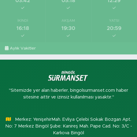
03:42
05:18
12:29
İKINDI
AKŞAM
YATSI
16:18
19:30
20:59
Aylık Vakitler
"Sitemizde yer alan haberler, bingolsurmanset.com haber
sitesine aittir ve izinsiz kullanılması yasaktır."
Merkez: YenişehirMah. Evliya Çelebi Sokak Bozgan Apt.
No: 7 Merkez Bingöl Şube: Kanireş Mah. Pape Cad. No: 3/C -
Karlıova Bingöl