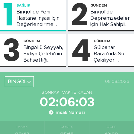
1
2
SAĞLIK
GÜNDEM
Bingöl’de Yeni
Bingöl’de
Hastane İnşası İçin
Depremzedeler
Değerlendirme
İçin Hak Sahipliği
Toplantısı Yapıldı
Askı Süreci
3
4
Başladı
GÜNDEM
GÜNDEM
Bingöllü Seyyah,
Gülbahar
Evliya Çelebi'nin
Barajı’nda Su
Bahsettiği
Çekiliyor:
Bingöl'deki O
Piknikçi Sayısı
Yeri Görüntüledi
Azaldı
BİNGÖL
08.08.2026
SONRAKI VAKTE KALAN
02:06:02
İmsak Namazı
İMSAK
GÜNEŞ
ÖĞLE