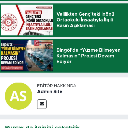
Valilikten Genç’teki İnönü
Ortaokulu İnşaatıyla İlgili
Basın Açıklaması
Bingöl'de “Yüzme Bilmeyen
Kalmasın” Projesi Devam
Ediyor
EDITÖR HAKKINDA
Admin Site
Bunlar da ilginizi çekebilir