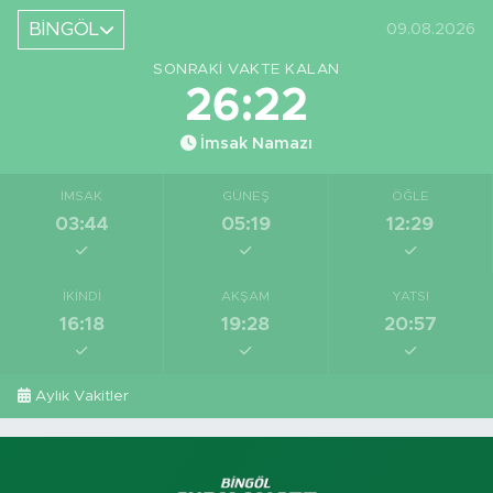
BİNGÖL
09.08.2026
SONRAKI VAKTE KALAN
26:22
İmsak Namazı
İMSAK
GÜNEŞ
ÖĞLE
03:44
05:19
12:29
İKINDI
AKŞAM
YATSI
16:18
19:28
20:57
Aylık Vakitler