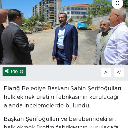
Spor
Yaşam
Sağlık
Eğitim
Ekonomi
Paylaş
-
+
A
A
Hava Durumu
Elazığ Belediye Başkanı Şahin Şerifoğulları,
halk ekmek üretim fabrikasının kurulacağı
Tavz Der
alanda incelemelerde bulundu.
Bingöl Kaza Haberleri
Başkan Şerifoğulları ve beraberindekiler,
halk ekmek üretim fabrikasının kurulacağı