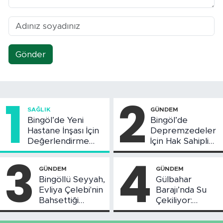
Gönder
1
2
SAĞLIK
GÜNDEM
Bingöl’de Yeni
Bingöl’de
Hastane İnşası İçin
Depremzedeler
Değerlendirme
İçin Hak Sahipliği
Toplantısı Yapıldı
Askı Süreci
3
4
Başladı
GÜNDEM
GÜNDEM
Bingöllü Seyyah,
Gülbahar
Evliya Çelebi'nin
Barajı’nda Su
Bahsettiği
Çekiliyor:
Bingöl'deki O
Piknikçi Sayısı
Yeri Görüntüledi
Azaldı