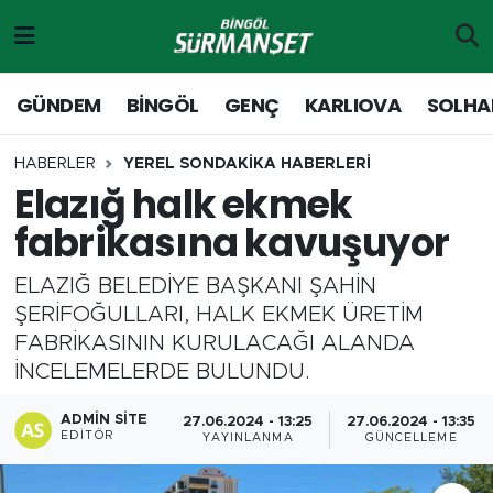
Gündem
Merkez Nöbetçi Eczaneler
GÜNDEM
BİNGÖL
GENÇ
KARLIOVA
SOLHA
Genç
Merkez Hava Durumu
HABERLER
YEREL SONDAKİKA HABERLERİ
Elazığ halk ekmek
Solhan
Merkez Trafik Yoğunluk Haritası
fabrikasına kavuşuyor
Karlıova
Süper Lig Puan Durumu ve Fikstür
ELAZIĞ BELEDİYE BAŞKANI ŞAHİN
Adaklı-Kiğı
Tüm Manşetler
ŞERİFOĞULLARI, HALK EKMEK ÜRETİM
FABRİKASININ KURULACAĞI ALANDA
Yayladere-Yedisu
Son Dakika Haberleri
İNCELEMELERDE BULUNDU.
MD Prestij Dergisi
Haber Arşivi
ADMIN SITE
27.06.2024 - 13:25
27.06.2024 - 13:35
EDITÖR
YAYINLANMA
GÜNCELLEME
Siyaset