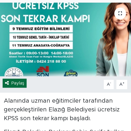
Spor
Yaşam
Sağlık
Eğitim
Ekonomi
Paylaş
-
+
A
A
Hava Durumu
Tavz Der
Alanında uzman eğitimciler tarafından
gerçekleştirilen Elazığ Belediyesi ücretsiz
Bingöl Kaza Haberleri
KPSS son tekrar kampı başladı.