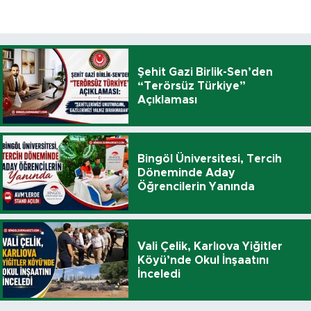
Şehit Gazi Birlik-Sen’den
“Terörsüz Türkiye”
Açıklaması
Bingöl Üniversitesi, Tercih
Döneminde Aday
Öğrencilerin Yanında
Vali Çelik, Karlıova Yiğitler
Köyü’nde Okul İnşaatını
İnceledi