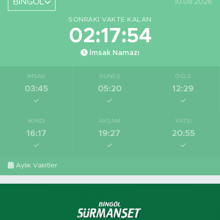
BİNGÖL
10.08.2026
SONRAKI VAKTE KALAN
02:17:53
İmsak Namazı
İMSAK
GÜNEŞ
ÖĞLE
03:45
05:20
12:29
İKINDI
AKŞAM
YATSI
16:17
19:27
20:55
Aylık Vakitler