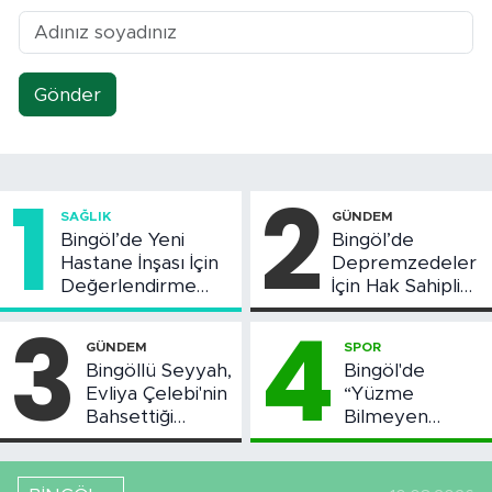
Gönder
1
2
SAĞLIK
GÜNDEM
Bingöl’de Yeni
Bingöl’de
Hastane İnşası İçin
Depremzedeler
Değerlendirme
İçin Hak Sahipliği
Toplantısı Yapıldı
Askı Süreci
3
4
Başladı
GÜNDEM
SPOR
Bingöllü Seyyah,
Bingöl'de
Evliya Çelebi'nin
“Yüzme
Bahsettiği
Bilmeyen
Bingöl'deki O
Kalmasın”
Yeri Görüntüledi
Projesi Devam
Ediyor