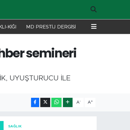
LI-KİĞI
MD PRESTİJ DERGİSİ
ehber semineri
İK, UYUŞTURUCU İLE
-
+
A
A
SAĞLIK