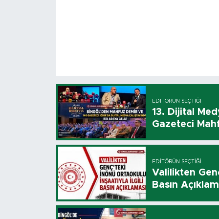
EDITÖRÜN SEÇTIĞI
13. Dijital Me
Gazeteci Mahf
EDITÖRÜN SEÇTIĞI
Valilikten Genç
Basın Açıklam