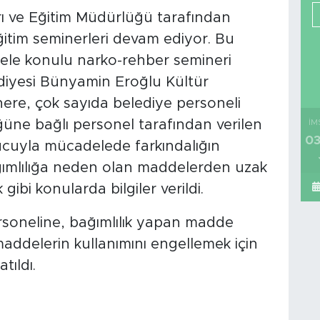
rı ve Eğitim Müdürlüğü tarafından
itim seminerleri devam ediyor. Bu
le konulu narko-rehber semineri
ediyesi Bünyamin Eroğlu Kültür
nere, çok sayıda belediye personeli
üğüne bağlı personel tarafından verilen
İM
03
ucuyla mücadelede farkındalığın
 bağımlılığa neden olan maddelerden uzak
gibi konularda bilgiler verildi.
rsoneline, bağımlılık yapan madde
 maddelerin kullanımını engellemek için
tıldı.