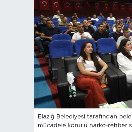
Spor
Yaşam
Sağlık
Eğitim
Ekonomi
Hava Durumu
Tavz Der
Bingöl Kaza Haberleri
Elazığ Belediyesi tarafından bele
mücadele konulu narko-rehber s