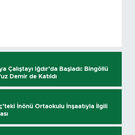
dya Çalıştayı Iğdır’da Başladı: Bingöllü
uz Demir de Katıldı
’teki İnönü Ortaokulu İnşaatıyla İlgili
ası