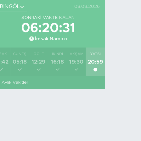
BİNGÖL
08.08.2026
SONRAKI VAKTE KALAN
06:20:31
İmsak Namazı
SAK
GÜNEŞ
ÖĞLE
İKINDI
AKŞAM
YATSI
:42
05:18
12:29
16:18
19:30
20:59
Aylık Vakitler