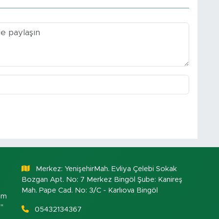
Merkez: YenişehirMah. Evliya Çelebi Sokak
Bozgan Apt. No: 7 Merkez Bingöl Şube: Kanireş
Mah. Pape Cad. No: 3/C - Karlıova Bingöl
om
."
05432134367