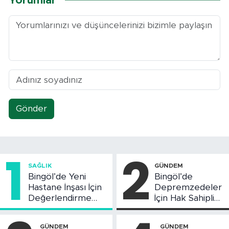
Yorumlar
Gönder
1
2
SAĞLIK
GÜNDEM
Bingöl’de Yeni
Bingöl’de
Hastane İnşası İçin
Depremzedeler
Değerlendirme
İçin Hak Sahipliği
Toplantısı Yapıldı
Askı Süreci
Başladı
GÜNDEM
GÜNDEM