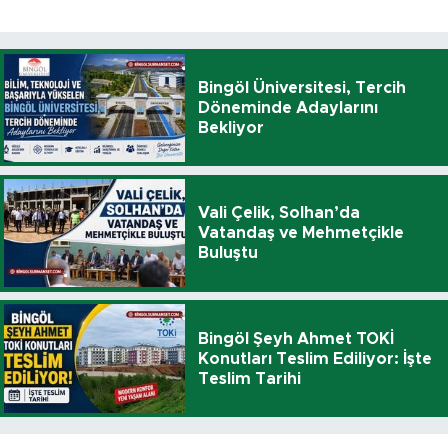
Bingöl Üniversitesi, Tercih
Döneminde Adaylarını
Bekliyor
Vali Çelik, Solhan’da
Vatandaş ve Mehmetçikle
Buluştu
Bingöl Şeyh Ahmet TOKİ
Konutları Teslim Ediliyor: İşte
Teslim Tarihi