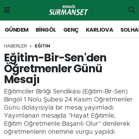
Gündem
Merkez Nöbetçi Eczaneler
GÜNDEM
BİNGÖL
GENÇ
KARLIOVA
SOLHA
Genç
Merkez Hava Durumu
HABERLER
EĞİTİM
Eğitim-Bir-Sen'den
Solhan
Merkez Trafik Yoğunluk Haritası
Öğretmenler Günü
Karlıova
Süper Lig Puan Durumu ve Fikstür
Mesajı
Adaklı-Kiğı
Tüm Manşetler
Eğitimciler Birliği Sendikası (Eğitim-Bir-Sen)
Bingöl 1 Nolu Şubesi 24 Kasım Öğretmenler
Yayladere-Yedisu
Son Dakika Haberleri
Günü dolayısıyla bir mesaj yayımladı.
Yayımlanan mesajda "Hayat Eğitimle,
MD Prestij Dergisi
Haber Arşivi
Eğitim Öğretmenle Başarılı Olur" denilerek
öğretmenlerin önemine vurgu yapıldı.
Siyaset