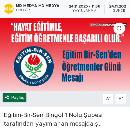
MD MEDYA MD MEDYA
24.11.2025 - 11:56
24.11.2025 
Spor
EDITÖR
YAYINLANMA
GÜNCELL
Yaşam
Sağlık
Eğitim
Ekonomi
Hava Durumu
Paylaş
-
+
A
A
Tavz Der
Bingöl Kaza Haberleri
Eğitim-Bir-Sen Bingöl 1 Nolu Şubesi
tarafından yayımlanan mesajda şu