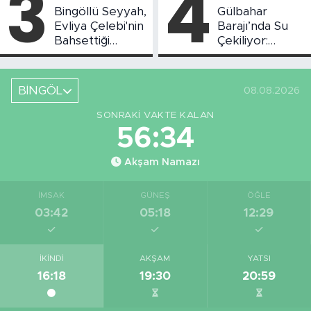
3
4
Bingöllü Seyyah,
Gülbahar
Evliya Çelebi'nin
Barajı’nda Su
Bahsettiği
Çekiliyor:
Bingöl'deki O
Piknikçi Sayısı
Yeri Görüntüledi
Azaldı
BİNGÖL
08.08.2026
SONRAKI VAKTE KALAN
56:34
Akşam Namazı
İMSAK
GÜNEŞ
ÖĞLE
03:42
05:18
12:29
İKINDI
AKŞAM
YATSI
16:18
19:30
20:59