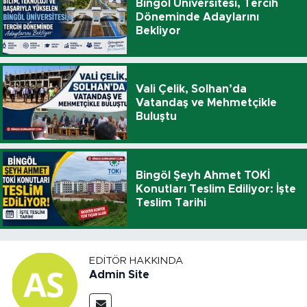
Bingöl Üniversitesi, Tercih
Döneminde Adaylarını
Bekliyor
Vali Çelik, Solhan’da
Vatandaş ve Mehmetçikle
Buluştu
Bingöl Şeyh Ahmet TOKİ
Konutları Teslim Ediliyor: İşte
Teslim Tarihi
EDITÖR HAKKINDA
Admin Site