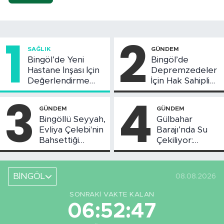
1
2
SAĞLIK
GÜNDEM
Bingöl’de Yeni
Bingöl’de
Hastane İnşası İçin
Depremzedeler
Değerlendirme
İçin Hak Sahipliği
Toplantısı Yapıldı
Askı Süreci
3
4
Başladı
GÜNDEM
GÜNDEM
Bingöllü Seyyah,
Gülbahar
Evliya Çelebi'nin
Barajı’nda Su
Bahsettiği
Çekiliyor:
Bingöl'deki O
Piknikçi Sayısı
Yeri Görüntüledi
Azaldı
BİNGÖL
08.08.2026
SONRAKI VAKTE KALAN
06:52:47