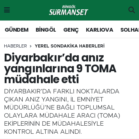
Gündem
Merkez Nöbetçi Eczaneler
GÜNDEM
BİNGÖL
GENÇ
KARLIOVA
SOLHA
Genç
Merkez Hava Durumu
HABERLER
YEREL SONDAKİKA HABERLERİ
Diyarbakır’da anız
Solhan
Merkez Trafik Yoğunluk Haritası
yangınlarına 9 TOMA
Karlıova
Süper Lig Puan Durumu ve Fikstür
müdahale etti
Adaklı-Kiğı
Tüm Manşetler
DİYARBAKIR’DA FARKLI NOKTALARDA
ÇIKAN ANIZ YANGINI, İL EMNİYET
Yayladere-Yedisu
Son Dakika Haberleri
MÜDÜRLÜĞÜ’NE BAĞLI TOPLUMSAL
OLAYLARA MÜDAHALE ARACI (TOMA)
MD Prestij Dergisi
Haber Arşivi
EKİPLERİNİN DE MÜDAHALESİYLE
KONTROL ALTINA ALINDI.
Siyaset