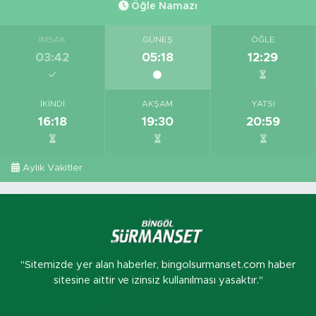
Öğle Namazı
İMSAK
GÜNEŞ
ÖĞLE
03:42
05:18
12:29
İKINDI
AKŞAM
YATSI
16:18
19:30
20:59
Aylık Vakitler
"Sitemizde yer alan haberler, bingolsurmanset.com haber
sitesine aittir ve izinsiz kullanılması yasaktır."