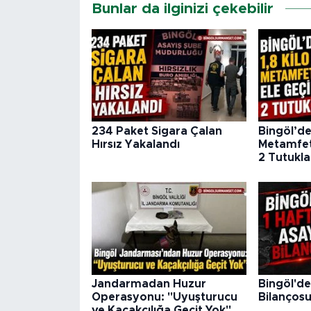
Bunlar da ilginizi çekebilir
234 Paket Sigara Çalan
Bingöl’de 
Hırsız Yakalandı
Metamfeta
2 Tutukl
Jandarmadan Huzur
Bingöl'de
Operasyonu: "Uyuşturucu
Bilanços
ve Kaçakçılığa Geçit Yok"