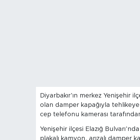
Spor
Yaşam
Sağlık
Eğitim
Ekonomi
Hava Durumu
Diyarbakır’ın merkez Yenişehir ilç
olan damper kapağıyla tehlikeye 
Tavz Der
cep telefonu kamerası tarafından
Bingöl Kaza Haberleri
Yenişehir ilçesi Elazığ Bulvarı’
plakalı kamyon, arızalı damper ka