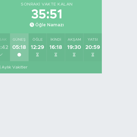
SONRAKI VAKTE KALAN
35:50
Öğle Namazı
SAK
GÜNEŞ
ÖĞLE
İKINDI
AKŞAM
YATSI
:42
05:18
12:29
16:18
19:30
20:59
Aylık Vakitler