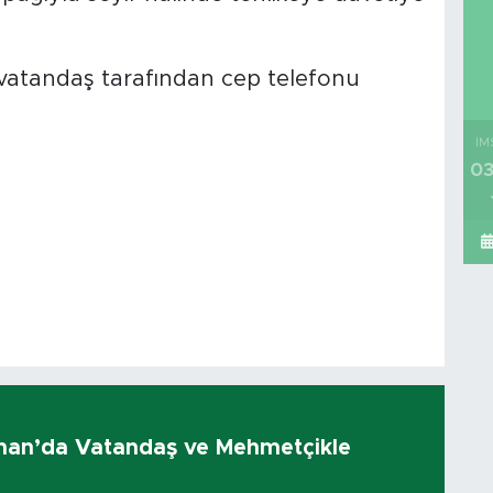
r vatandaş tarafından cep telefonu
İM
03
olhan’da Vatandaş ve Mehmetçikle