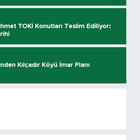
hmet TOKİ Konutları Teslim Ediliyor:
rihi
i’nden Kılçadır Köyü İmar Planı