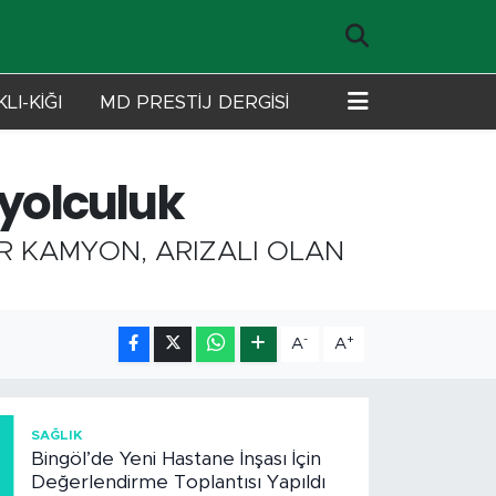
LI-KİĞI
MD PRESTİJ DERGİSİ
 yolculuk
BİR KAMYON, ARIZALI OLAN
-
+
A
A
1
SAĞLIK
Bingöl’de Yeni Hastane İnşası İçin
Değerlendirme Toplantısı Yapıldı