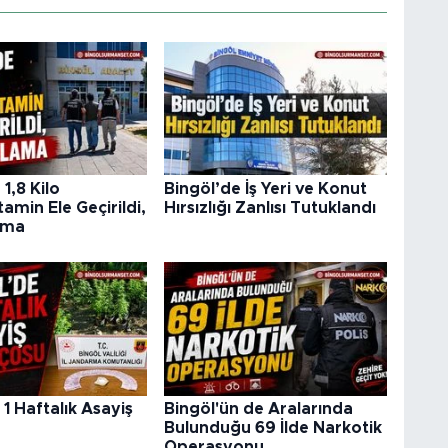
1,8 Kilo
Bingöl’de İş Yeri ve Konut
min Ele Geçirildi,
Hırsızlığı Zanlısı Tutuklandı
ama
 1 Haftalık Asayiş
Bingöl'ün de Aralarında
u
Bulunduğu 69 İlde Narkotik
Operasyonu