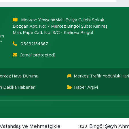
Merkez: YenişehirMah. Evliya Çelebi Sokak
Bozgan Apt. No: 7 Merkez Bingöl Şube: Kanireş
Mah. Pape Cad. No: 3/C - Karlıova Bingöl
om
."
05432134367
[email protected]
erkez Hava Durumu
Merkez Trafik Yoğunluk Hari
n Dakika Haberleri
Haber Arşivi
da Vatandaş ve Mehmetçikle
Bingöl Şeyh Ahme
11:28