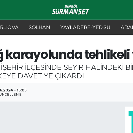
RLIOVA
SOLHAN
YAYLADERE-YEDİSU
ADAK
ğ karayolunda tehlikeli
İŞEHİR İLÇESİNDE SEYİR HALİNDEKİ 
EYE DAVETİYE ÇIKARDI
6.2024 - 15:05
ÜNCELLEME