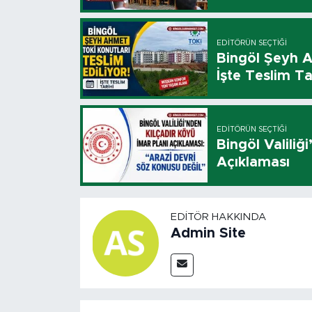
EDITÖRÜN SEÇTIĞI
Bingöl Şeyh A
İşte Teslim Ta
EDITÖRÜN SEÇTIĞI
Bingöl Valiliğ
Açıklaması
EDITÖR HAKKINDA
Admin Site