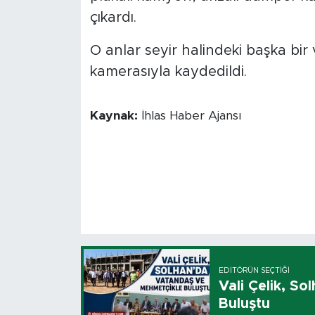
çıkardı.
O anlar seyir halindeki başka bi
kamerasıyla kaydedildi.
Kaynak:
İhlas Haber Ajansı
EDITÖRÜN SEÇTIĞI
Vali Çelik, S
Buluştu