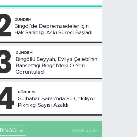
2
GÜNDEM
Bingöl’de Depremzedeler İçin
Hak Sahipliği Askı Süreci Başladı
3
GÜNDEM
Bingöllü Seyyah, Evliya Çelebi'nin
Bahsettiği Bingöl'deki O Yeri
Görüntüledi
4
GÜNDEM
Gülbahar Barajı’nda Su Çekiliyor:
Piknikçi Sayısı Azaldı
BİNGÖL
08.08.2026