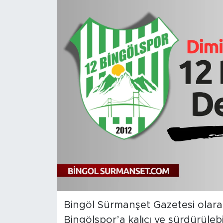
Spor
Yaşam
Sağlık
Eğitim
Ekonomi
Hava Durumu
Tavz Der
Bingöl Kaza Haberleri
Bingöl Sürmanşet Gazetesi olara
Bingölspor’a kalıcı ve sürdürüleb