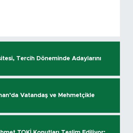
sitesi, Tercih Döneminde Adaylarını
olhan’da Vatandaş ve Mehmetçikle
hmet TOKİ Konutları Teslim Ediliyor: