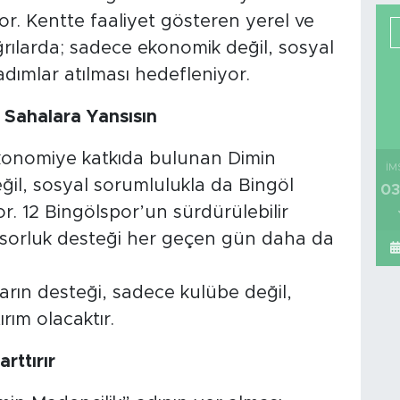
or. Kentte faaliyet gösteren yerel ve
ğrılarda; sadece ekonomik değil, sosyal
dımlar atılması hedefleniyor.
l Sahalara Yansısın
konomiye katkıda bulunan Dimin
İM
ğil, sosyal sorumlulukla da Bingöl
03
r. 12 Bingölspor’un sürdürülebilir
ponsorluk desteği her geçen gün daha da
ların desteği, sadece kulübe değil,
rım olacaktır.
rttırır