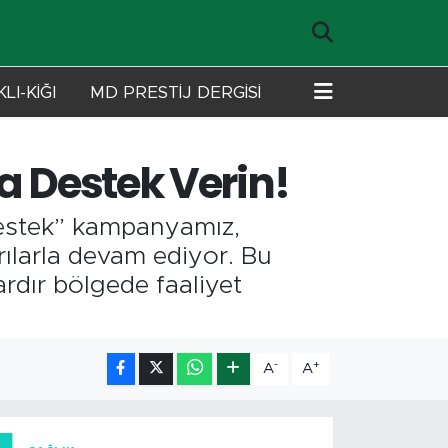
LI-KİĞI
MD PRESTİJ DERGİSİ
a Destek Verin!
Destek” kampanyamız,
rılarla devam ediyor. Bu
rdır bölgede faaliyet
-
+
A
A