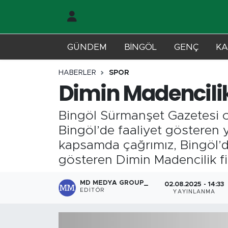
Gündem
Merkez Nöbetçi Eczaneler
GÜNDEM
BİNGÖL
GENÇ
KA
Genç
Merkez Hava Durumu
HABERLER
SPOR
Dimin Madencilik’
Solhan
Merkez Trafik Yoğunluk Haritası
Bingöl Sürmanşet Gazetesi o
Karlıova
Süper Lig Puan Durumu ve Fikstür
Bingöl’de faaliyet gösteren y
Adaklı-Kiğı
Tüm Manşetler
kapsamda çağrımız, Bingöl’de
gösteren Dimin Madencilik f
Yayladere-Yedisu
Son Dakika Haberleri
MD MEDYA GROUP_
02.08.2025 - 14:33
EDITÖR
YAYINLANMA
MD Prestij Dergisi
Haber Arşivi
Siyaset