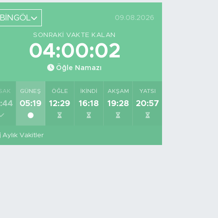
BİNGÖL
09.08.2026
SONRAKI VAKTE KALAN
04:00:01
Öğle Namazı
SAK
GÜNEŞ
ÖĞLE
İKINDI
AKŞAM
YATSI
:44
05:19
12:29
16:18
19:28
20:57
Aylık Vakitler