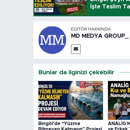
İşte Teslim Ta
EDITÖR HAKKINDA
MD MEDYA GROUP_
Bunlar da ilginizi çekebilir
Bingöl'de “Yüzme
ANALİG M
Bilmeyen Kalmasın” Projesi
ve Erkek 