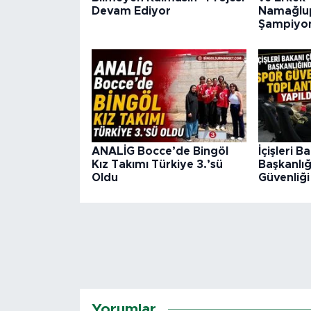
Devam Ediyor
Namağlu
Şampiyo
ANALİG Bocce’de Bingöl
İçişleri B
Kız Takımı Türkiye 3.’sü
Başkanlı
Oldu
Güvenliği
Yorumlar