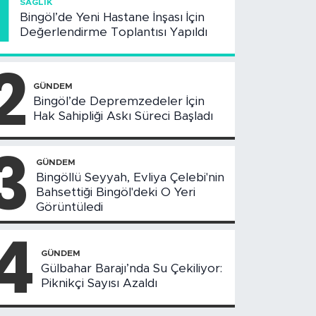
1
SAĞLIK
Bingöl’de Yeni Hastane İnşası İçin
Değerlendirme Toplantısı Yapıldı
2
GÜNDEM
Bingöl’de Depremzedeler İçin
Hak Sahipliği Askı Süreci Başladı
3
GÜNDEM
Bingöllü Seyyah, Evliya Çelebi'nin
Bahsettiği Bingöl'deki O Yeri
Görüntüledi
4
GÜNDEM
Gülbahar Barajı’nda Su Çekiliyor:
Piknikçi Sayısı Azaldı