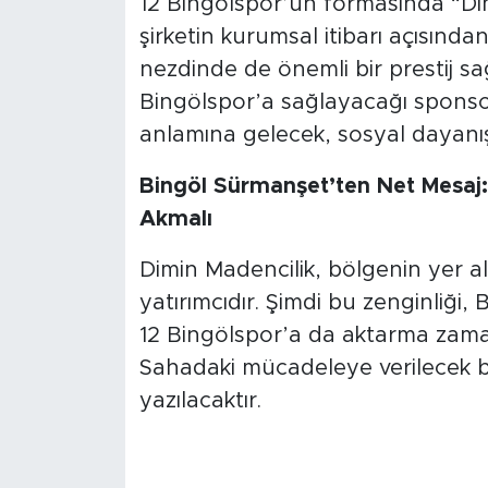
12 Bingölspor’un formasında “Dim
şirketin kurumsal itibarı açısında
nezdinde de önemli bir prestij sa
Bingölspor’a sağlayacağı sponso
anlamına gelecek, sosyal dayanış
Bingöl Sürmanşet’ten Net Mesaj:
Akmalı
Dimin Madencilik, bölgenin yer alt
yatırımcıdır. Şimdi bu zenginliği
12 Bingölspor’a da aktarma zama
Sahadaki mücadeleye verilecek bu 
yazılacaktır.