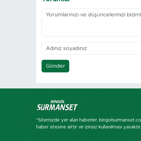
Gönder
"Sitemizde yer alan haberler, bingolsurmanset.c
haber sitesine aittir ve izinsiz kullanılması yasaktır