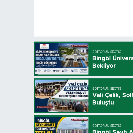
EDITÖRÜN SEÇTIĞI
Bingöl Üniver
Bekliyor
EDITÖRÜN SEÇTIĞI
Vali Çelik, S
Buluştu
EDITÖRÜN SEÇTIĞI
Bingöl Şeyh A