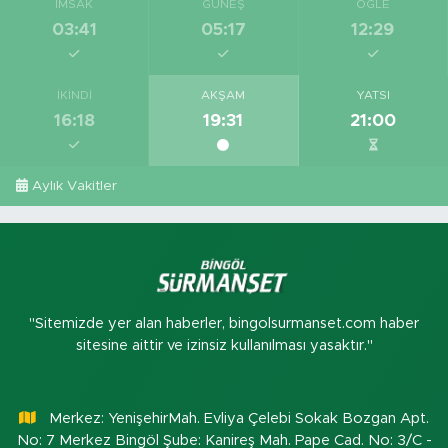
İMSAK
GÜNEŞ
ÖĞLE
03:41
05:17
12:29
İKINDI
AKŞAM
YATSI
16:18
19:31
21:00
Aylık Vakitler
"Sitemizde yer alan haberler, bingolsurmanset.com haber
sitesine aittir ve izinsiz kullanılması yasaktır."
Merkez: YenişehirMah. Evliya Çelebi Sokak Bozgan Apt.
No: 7 Merkez Bingöl Şube: Kanireş Mah. Pape Cad. No: 3/C -