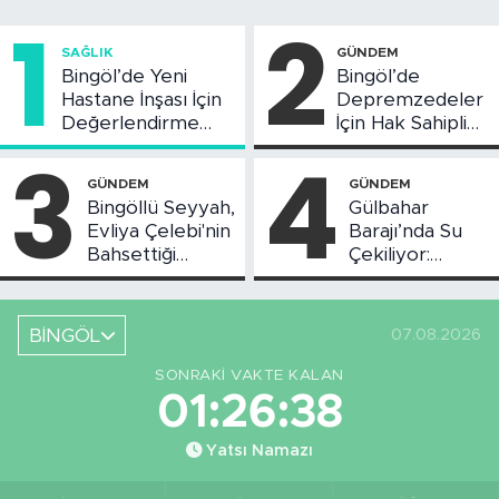
1
2
SAĞLIK
GÜNDEM
Bingöl’de Yeni
Bingöl’de
Hastane İnşası İçin
Depremzedeler
Değerlendirme
İçin Hak Sahipliği
Toplantısı Yapıldı
Askı Süreci
3
4
Başladı
GÜNDEM
GÜNDEM
Bingöllü Seyyah,
Gülbahar
Evliya Çelebi'nin
Barajı’nda Su
Bahsettiği
Çekiliyor:
Bingöl'deki O
Piknikçi Sayısı
Yeri Görüntüledi
Azaldı
BİNGÖL
07.08.2026
SONRAKI VAKTE KALAN
01:26:37
Yatsı Namazı