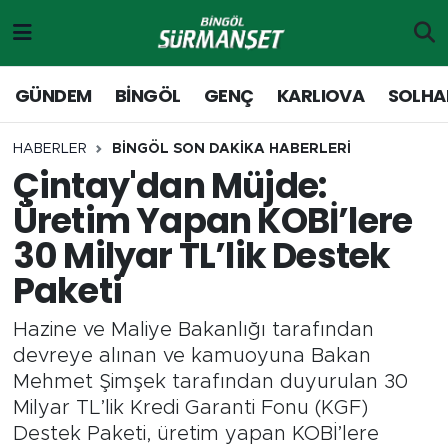
Gündem
Merkez Nöbetçi Eczaneler
GÜNDEM
BİNGÖL
GENÇ
KARLIOVA
SOLHA
Genç
Merkez Hava Durumu
HABERLER
BİNGÖL SON DAKİKA HABERLERİ
Çintay'dan Müjde:
Solhan
Merkez Trafik Yoğunluk Haritası
Üretim Yapan KOBİ’lere
Karlıova
Süper Lig Puan Durumu ve Fikstür
30 Milyar TL’lik Destek
Paketi
Adaklı-Kiğı
Tüm Manşetler
Hazine ve Maliye Bakanlığı tarafından
Yayladere-Yedisu
Son Dakika Haberleri
devreye alınan ve kamuoyuna Bakan
Mehmet Şimşek tarafından duyurulan 30
MD Prestij Dergisi
Haber Arşivi
Milyar TL’lik Kredi Garanti Fonu (KGF)
Destek Paketi, üretim yapan KOBİ’lere
Siyaset