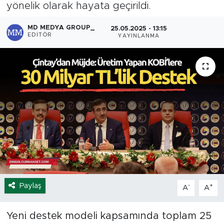
yönelik olarak hayata geçirildi.
Spor
MD MEDYA GROUP_
25.05.2025 - 13:15
EDITÖR
YAYINLANMA
Yaşam
Sağlık
Eğitim
Ekonomi
Hava Durumu
Tavz Der
Paylaş
-
+
A
A
Bingöl Kaza Haberleri
Yeni destek modeli kapsamında toplam 25