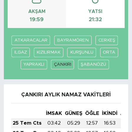
AKŞAM
YATSI
19:59
21:32
ATKARACALAR
BAYRAMÖREN
CERKEŞ
ILGAZ
KIZILIRMAK
KURŞUNLU
ORTA
YAPRAKLI
ÇANKIRI
ŞABANÖZÜ
ÇANKIRI AYLIK NAMAZ VAKITLERI
İMSAK
GÜNEŞ
ÖĞLE
İKINDI
AKŞ
25 Tem Cts
03:42
05:29
12:57
16:53
20: