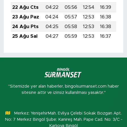
22 Ağu Cts
04:22
05:56
12:54
16:39
19:
23 Ağu Paz
04:24
05:57
12:53
16:38
19:
24 Ağu Pts
04:25
05:58
12:53
16:38
19:
25 Ağu Sal
04:27
05:59
12:53
16:37
19:
"Sitemizde yer alan haberler, bingolsurmanset.com haber
sitesine aittir ve izinsiz kullanılması yasaktır."
Merkez: YenişehirMah. Evliya Çelebi Sokak Bozgan Apt.
No: 7 Merkez Bingöl Şube: Kanireş Mah. Pape Cad. No: 3/C -
Karlıova Bingöl