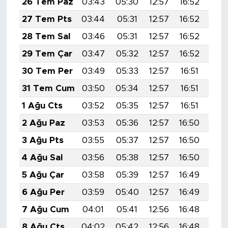
26 Tem Paz
03:43
05:30
12:57
16:52
20:
27 Tem Pts
03:44
05:31
12:57
16:52
20:
28 Tem Sal
03:46
05:31
12:57
16:52
20:
29 Tem Çar
03:47
05:32
12:57
16:52
20:
30 Tem Per
03:49
05:33
12:57
16:51
20:
31 Tem Cum
03:50
05:34
12:57
16:51
20:
1 Ağu Cts
03:52
05:35
12:57
16:51
20:
2 Ağu Paz
03:53
05:36
12:57
16:50
20:
3 Ağu Pts
03:55
05:37
12:57
16:50
20:
4 Ağu Sal
03:56
05:38
12:57
16:50
20:
5 Ağu Çar
03:58
05:39
12:57
16:49
20:
6 Ağu Per
03:59
05:40
12:57
16:49
20:
7 Ağu Cum
04:01
05:41
12:56
16:48
20:
8 Ağu Cts
04:02
05:42
12:56
16:48
20: