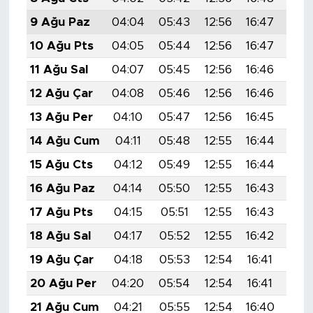
9 Ağu Paz
04:04
05:43
12:56
16:47
19:
10 Ağu Pts
04:05
05:44
12:56
16:47
19:
11 Ağu Sal
04:07
05:45
12:56
16:46
19:
12 Ağu Çar
04:08
05:46
12:56
16:46
19:
13 Ağu Per
04:10
05:47
12:56
16:45
19:
14 Ağu Cum
04:11
05:48
12:55
16:44
19:
15 Ağu Cts
04:12
05:49
12:55
16:44
19:
16 Ağu Paz
04:14
05:50
12:55
16:43
19:
17 Ağu Pts
04:15
05:51
12:55
16:43
19:
18 Ağu Sal
04:17
05:52
12:55
16:42
19:
19 Ağu Çar
04:18
05:53
12:54
16:41
19:
20 Ağu Per
04:20
05:54
12:54
16:41
19:
21 Ağu Cum
04:21
05:55
12:54
16:40
19: