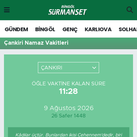
Gündem
Merkez Nöbetçi Eczaneler
GÜNDEM
BİNGÖL
GENÇ
KARLIOVA
SOLHA
Genç
Merkez Hava Durumu
Çankiri Namaz Vakitleri
Solhan
Merkez Trafik Yoğunluk Haritası
ÇANKIRI
Karlıova
Süper Lig Puan Durumu ve Fikstür
ÖĞLE VAKTINE KALAN SÜRE
Adaklı-Kiğı
Tüm Manşetler
11:28
Yayladere-Yedisu
Son Dakika Haberleri
9 Ağustos 2026
26 Safer 1448
MD Prestij Dergisi
Haber Arşivi
Siyaset
Kâdılar üçtür. Bunlardan ikisi Cehennem'dedir, biri