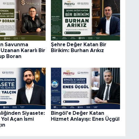
en Savunma
Şehre Değer Katan Bir
Uzanan Kararlı Bir
Birikim: Burhan Arıkız
kup Boran
liğinden Siyasete:
Bingöl’e Değer Katan
 Yol Açan İsmi
Hizmet Anlayışı: Enes Üçgül
çın