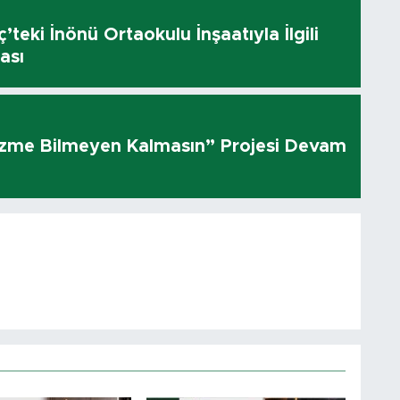
’teki İnönü Ortaokulu İnşaatıyla İlgili
ası
üzme Bilmeyen Kalmasın” Projesi Devam