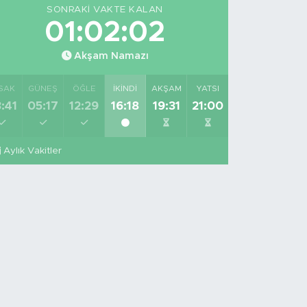
SONRAKI VAKTE KALAN
01:02:01
Akşam Namazı
SAK
GÜNEŞ
ÖĞLE
İKINDI
AKŞAM
YATSI
:41
05:17
12:29
16:18
19:31
21:00
Aylık Vakitler