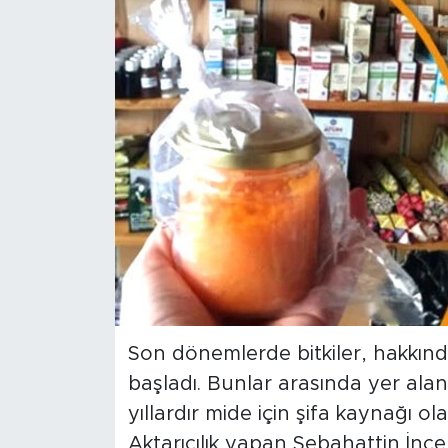
Spor
Yaşam
Sağlık
Eğitim
Ekonomi
Hava Durumu
Tavz Der
Son dönemlerde bitkiler, hakkınd
başladı. Bunlar arasında yer alan
Bingöl Kaza Haberleri
yıllardır mide için şifa kaynağı ol
Aktarıcılık yapan Sebahattin İnc