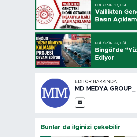
EDITÖRÜN SEÇTIĞI
Valilikten Genç
Basın Açıklam
EDITÖRÜN SEÇTIĞI
Bingöl'de “Y
Ediyor
EDITÖR HAKKINDA
MD MEDYA GROUP_
Bunlar da ilginizi çekebilir