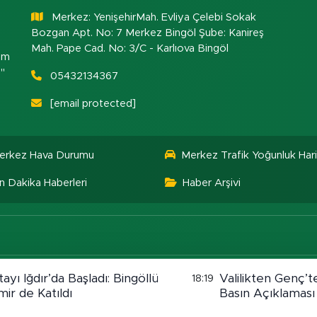
Merkez: YenişehirMah. Evliya Çelebi Sokak
Bozgan Apt. No: 7 Merkez Bingöl Şube: Kanireş
Mah. Pape Cad. No: 3/C - Karlıova Bingöl
om
."
05432134367
[email protected]
erkez Hava Durumu
Merkez Trafik Yoğunluk Hari
n Dakika Haberleri
Haber Arşivi
tayı Iğdır’da Başladı: Bingöllü
Valilikten Genç’te
18:19
ir de Katıldı
Basın Açıklaması