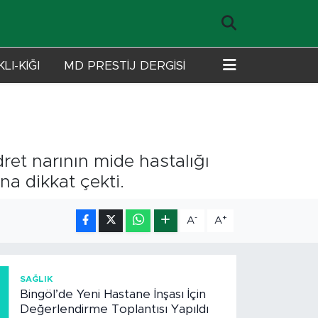
LI-KİĞI
MD PRESTİJ DERGİSİ
ret narının mide hastalığı
a dikkat çekti.
-
+
A
A
1
SAĞLIK
Bingöl’de Yeni Hastane İnşası İçin
Değerlendirme Toplantısı Yapıldı