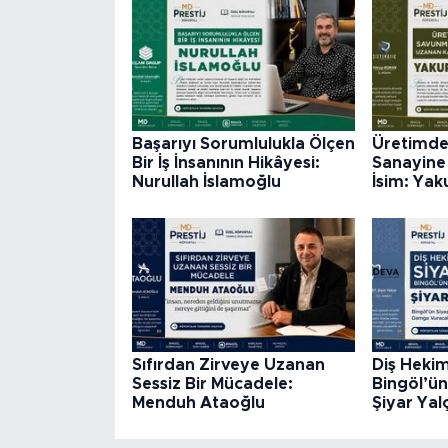
Başarıyı Sorumlulukla Ölçen
Üretimd
Bir İş İnsanının Hikâyesi:
Sanayine 
Nurullah İslamoğlu
İsim: Ya
Sıfırdan Zirveye Uzanan
Diş Hekim
Sessiz Bir Mücadele:
Bingöl’ün
Menduh Ataoğlu
Şiyar Yal