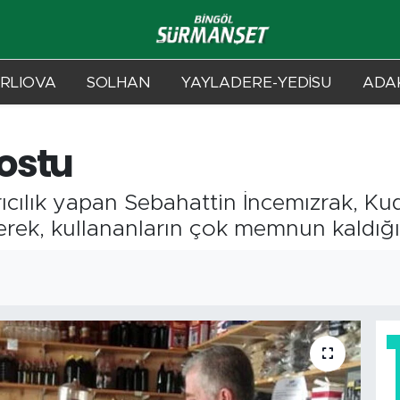
RLIOVA
SOLHAN
YAYLADERE-YEDİSU
ADAK
ostu
ıcılık yapan Sebahattin İncemızrak, Kud
erek, kullananların çok memnun kaldığın