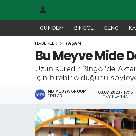
Gündem
Merkez Nöbetçi Eczaneler
GÜNDEM
BİNGÖL
GENÇ
KA
Genç
Merkez Hava Durumu
HABERLER
YAŞAM
Bu Meyve Mide D
Solhan
Merkez Trafik Yoğunluk Haritası
Uzun süredir Bingöl’de Aktar
Karlıova
Süper Lig Puan Durumu ve Fikstür
için birebir olduğunu söyley
Adaklı-Kiğı
Tüm Manşetler
MD MEDYA GROUP_
03.07.2023 - 17:15
EDITÖR
YAYINLANMA
Yayladere-Yedisu
Son Dakika Haberleri
MD Prestij Dergisi
Haber Arşivi
Siyaset