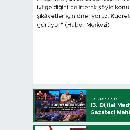
iyi geldiğini belirterek şöyle ko
şikâyetler için öneriyoruz. Kudre
görüyor” (Haber Merkezi)
EDITÖRÜN SEÇTIĞI
13. Dijital Me
Gazeteci Mahf