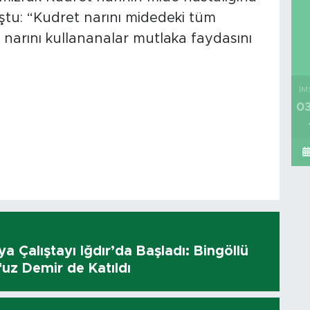
nuştu: “Kudret narını midedeki tüm
t narını kullananalar mutlaka faydasını
İM
03
dya Çalıştayı Iğdır’da Başladı: Bingöllü
uz Demir de Katıldı