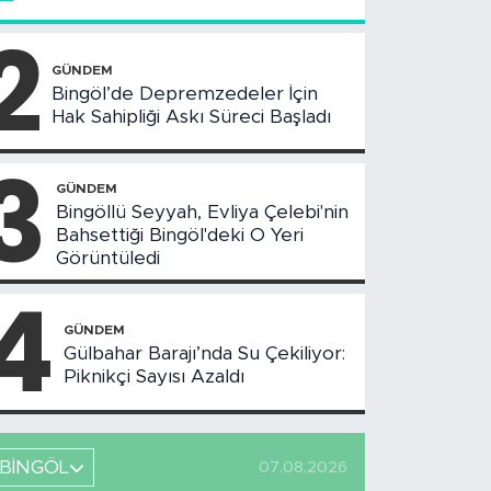
2
GÜNDEM
Bingöl’de Depremzedeler İçin
Hak Sahipliği Askı Süreci Başladı
3
GÜNDEM
Bingöllü Seyyah, Evliya Çelebi'nin
Bahsettiği Bingöl'deki O Yeri
Görüntüledi
4
GÜNDEM
Gülbahar Barajı’nda Su Çekiliyor:
Piknikçi Sayısı Azaldı
BİNGÖL
07.08.2026