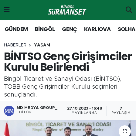
Gündem
Merkez Nöbetçi Eczaneler
GÜNDEM
BİNGÖL
GENÇ
KARLIOVA
SOLHA
Genç
Merkez Hava Durumu
HABERLER
YAŞAM
BİNTSO Genç Girişimciler
Solhan
Merkez Trafik Yoğunluk Haritası
Kurulu Belirlendi
Karlıova
Süper Lig Puan Durumu ve Fikstür
Bingöl Ticaret ve Sanayi Odası (BİNTSO),
Adaklı-Kiğı
Tüm Manşetler
TOBB Genç Girişimciler Kurulu seçimleri
sonuçlandı.
Yayladere-Yedisu
Son Dakika Haberleri
MD MEDYA GROUP_
27.10.2023 - 16:48
7
EDITÖR
YAYINLANMA
PAYLAŞIM
MD Prestij Dergisi
Haber Arşivi
Siyaset