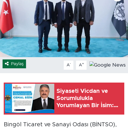
Spor
Yaşam
Sağlık
Eğitim
Paylaş
-
+
A
A
Ekonomi
Hava Durumu
Siyaseti Vicdan ve
Tavz Der
Sorumlulukla
Yorumlayan Bir İsim:
Bingöl Kaza Haberleri
Cemal Eğin
Bingöl Ticaret ve Sanayi Odası (BİNTSO),