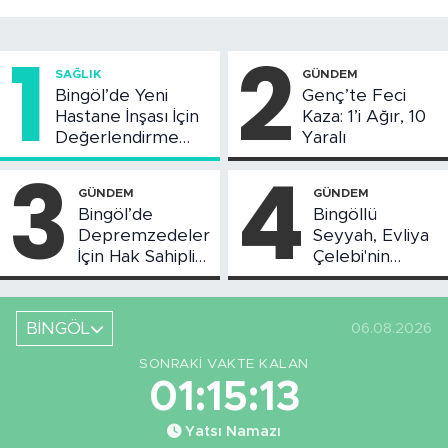
1
2
SAĞLIK
GÜNDEM
Bingöl’de Yeni
Genç’te Feci
Hastane İnşası İçin
Kaza: 1’i Ağır, 10
Değerlendirme
Yaralı
Toplantısı Yapıldı
3
4
GÜNDEM
GÜNDEM
Bingöl’de
Bingöllü
Depremzedeler
Seyyah, Evliya
İçin Hak Sahipliği
Çelebi'nin
Askı Süreci
Bahsettiği
Başladı
Bingöl'deki O
Yeri
BİNGÖL
06.08.2026
Görüntüledi
SONRAKI VAKTE KALAN
01:15:12
Yatsı Namazı