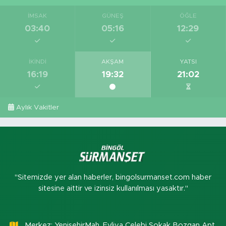
İMSAK
GÜNEŞ
ÖĞLE
03:40
05:16
12:29
İKINDI
AKŞAM
YATSI
16:19
19:32
21:02
Aylık Vakitler
"Sitemizde yer alan haberler, bingolsurmanset.com haber
sitesine aittir ve izinsiz kullanılması yasaktır."
Merkez: YenişehirMah. Evliya Çelebi Sokak Bozgan Apt.