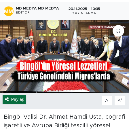
MD MEDYA MD MEDYA
20.11.2025 - 10:35
Spor
EDITÖR
YAYINLANMA
Yaşam
Sağlık
Eğitim
Ekonomi
Hava Durumu
Tavz Der
Paylaş
-
+
A
A
Bingöl Kaza Haberleri
Bingöl Valisi Dr. Ahmet Hamdi Usta, coğrafi
işaretli ve Avrupa Birliği tescilli yöresel