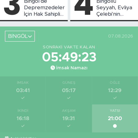
3
4
Bingöl’de
Bingöllü
Depremzedeler
Seyyah, Evliya
İçin Hak Sahipliği
Çelebi'nin
Askı Süreci
Bahsettiği
Başladı
Bingöl'deki O
Yeri
BİNGÖL
07.08.2026
Görüntüledi
SONRAKI VAKTE KALAN
05:49:22
İmsak Namazı
İMSAK
GÜNEŞ
ÖĞLE
03:41
05:17
12:29
İKINDI
AKŞAM
YATSI
16:18
19:31
21:00