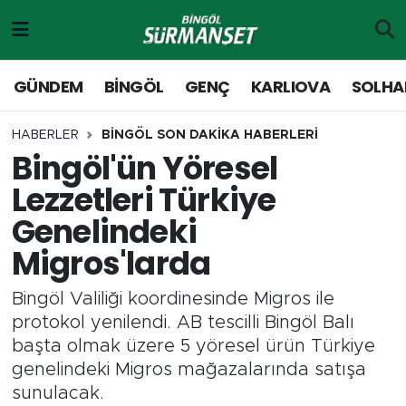
Gündem
Merkez Nöbetçi Eczaneler
GÜNDEM
BİNGÖL
GENÇ
KARLIOVA
SOLHA
Genç
Merkez Hava Durumu
HABERLER
BİNGÖL SON DAKİKA HABERLERİ
Bingöl'ün Yöresel
Solhan
Merkez Trafik Yoğunluk Haritası
Lezzetleri Türkiye
Karlıova
Süper Lig Puan Durumu ve Fikstür
Genelindeki
Migros'larda
Adaklı-Kiğı
Tüm Manşetler
Bingöl Valiliği koordinesinde Migros ile
Yayladere-Yedisu
Son Dakika Haberleri
protokol yenilendi. AB tescilli Bingöl Balı
başta olmak üzere 5 yöresel ürün Türkiye
MD Prestij Dergisi
Haber Arşivi
genelindeki Migros mağazalarında satışa
sunulacak.
Siyaset