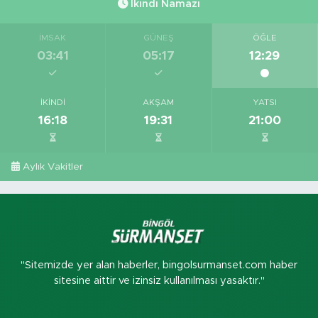
İkindi Namazı
İMSAK
GÜNEŞ
ÖĞLE
03:41
05:17
12:29
İKINDI
AKŞAM
YATSI
16:18
19:31
21:00
Aylık Vakitler
"Sitemizde yer alan haberler, bingolsurmanset.com haber
sitesine aittir ve izinsiz kullanılması yasaktır."