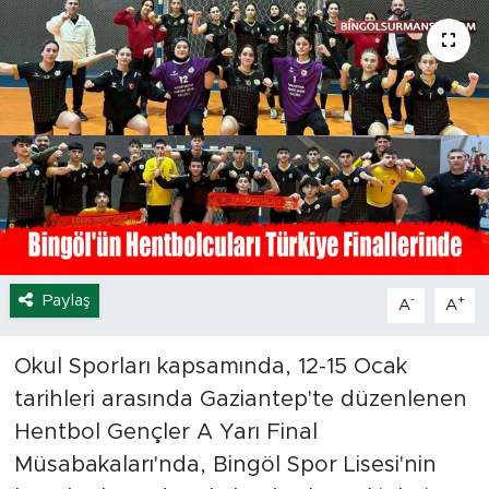
Spor
Yaşam
Sağlık
Eğitim
Ekonomi
Paylaş
-
+
A
A
Hava Durumu
Okul Sporları kapsamında, 12-15 Ocak
Tavz Der
tarihleri arasında Gaziantep'te düzenlenen
Bingöl Kaza Haberleri
Hentbol Gençler A Yarı Final
Müsabakaları'nda, Bingöl Spor Lisesi'nin