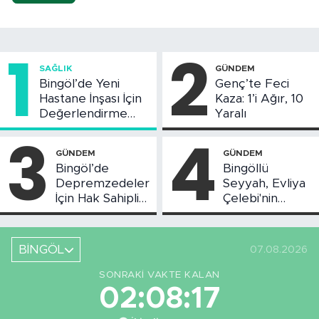
1
2
SAĞLIK
GÜNDEM
Bingöl’de Yeni
Genç’te Feci
Hastane İnşası İçin
Kaza: 1’i Ağır, 10
Değerlendirme
Yaralı
Toplantısı Yapıldı
3
4
GÜNDEM
GÜNDEM
Bingöl’de
Bingöllü
Depremzedeler
Seyyah, Evliya
İçin Hak Sahipliği
Çelebi'nin
Askı Süreci
Bahsettiği
Başladı
Bingöl'deki O
Yeri
BİNGÖL
07.08.2026
Görüntüledi
SONRAKI VAKTE KALAN
02:08:16