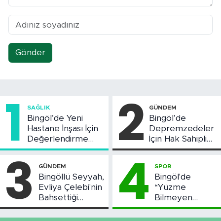
Gönder
1
2
SAĞLIK
GÜNDEM
Bingöl’de Yeni
Bingöl’de
Hastane İnşası İçin
Depremzedeler
Değerlendirme
İçin Hak Sahipliği
Toplantısı Yapıldı
Askı Süreci
3
4
Başladı
GÜNDEM
SPOR
Bingöllü Seyyah,
Bingöl'de
Evliya Çelebi'nin
“Yüzme
Bahsettiği
Bilmeyen
Bingöl'deki O
Kalmasın”
Yeri Görüntüledi
Projesi Devam