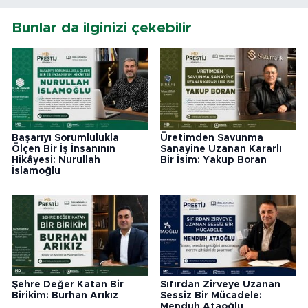
Bunlar da ilginizi çekebilir
Başarıyı Sorumlulukla
Üretimden Savunma
Ölçen Bir İş İnsanının
Sanayine Uzanan Kararlı
Hikâyesi: Nurullah
Bir İsim: Yakup Boran
İslamoğlu
Şehre Değer Katan Bir
Sıfırdan Zirveye Uzanan
Birikim: Burhan Arıkız
Sessiz Bir Mücadele:
Menduh Ataoğlu