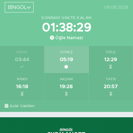
Ediyor
BİNGÖL
09.08.2026
SONRAKI VAKTE KALAN
01:38:28
Öğle Namazı
İMSAK
GÜNEŞ
ÖĞLE
03:44
05:19
12:29
İKINDI
AKŞAM
YATSI
16:18
19:28
20:57
Aylık Vakitler