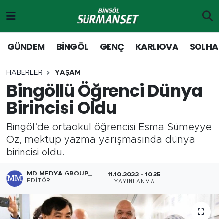
Gündem
Merkez Nöbetçi Eczaneler
GÜNDEM
BİNGÖL
GENÇ
KARLIOVA
SOLHA
Genç
Merkez Hava Durumu
HABERLER
YAŞAM
Bingöllü Öğrenci Dünya
Solhan
Merkez Trafik Yoğunluk Haritası
Birincisi Oldu
Karlıova
Süper Lig Puan Durumu ve Fikstür
Bingöl’de ortaokul öğrencisi Esma Sümeyye
Adaklı-Kiğı
Tüm Manşetler
Öz, mektup yazma yarışmasında dünya
birincisi oldu.
Yayladere-Yedisu
Son Dakika Haberleri
MD MEDYA GROUP_
11.10.2022 - 10:35
EDITÖR
YAYINLANMA
MD Prestij Dergisi
Haber Arşivi
Siyaset