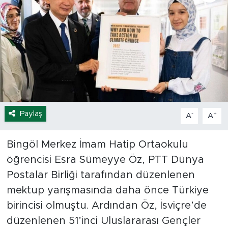
Spor
Yaşam
Sağlık
Eğitim
Paylaş
-
+
A
A
Ekonomi
Bingöl Merkez İmam Hatip Ortaokulu
Hava Durumu
öğrencisi Esra Sümeyye Öz, PTT Dünya
Tavz Der
Postalar Birliği tarafından düzenlenen
mektup yarışmasında daha önce Türkiye
Bingöl Kaza Haberleri
birincisi olmuştu. Ardından Öz, İsviçre’de
düzenlenen 51’inci Uluslararası Gençler