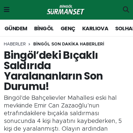
Gündem
Merkez Nöbetçi Eczaneler
GÜNDEM
BİNGÖL
GENÇ
KARLIOVA
SOLHA
Genç
Merkez Hava Durumu
HABERLER
BİNGÖL SON DAKİKA HABERLERİ
Bingöl’deki Bıçaklı
Solhan
Merkez Trafik Yoğunluk Haritası
Saldırıda
Karlıova
Süper Lig Puan Durumu ve Fikstür
Yaralananların Son
Durumu!
Adaklı-Kiğı
Tüm Manşetler
Bingöl'de Bahçelievler Mahallesi eski hal
Yayladere-Yedisu
Son Dakika Haberleri
mevkiinde Emir Can Zazaoğlu’nun
etrafındakilere bıçakla saldırması
MD Prestij Dergisi
Haber Arşivi
sonucunda 4 kişi hayatını kaybederken, 5
kişi de yaralanmıştı. Olayın ardından
Siyaset