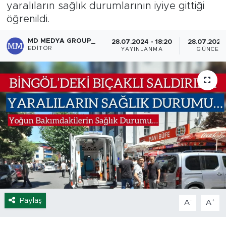
yaralıların sağlık durumlarının iyiye gittiği
Spor
öğrenildi.
MD MEDYA GROUP_
28.07.2024 - 18:20
28.07.2024 
Yaşam
EDITÖR
YAYINLANMA
GÜNCEL
Sağlık
Eğitim
Ekonomi
Hava Durumu
Tavz Der
Bingöl Kaza Haberleri
Paylaş
-
+
A
A