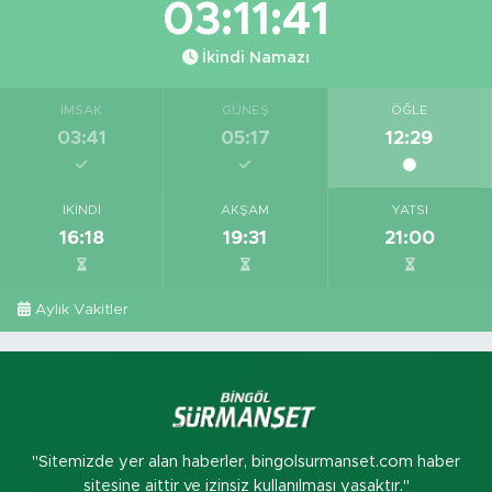
03:11:40
İkindi Namazı
İMSAK
GÜNEŞ
ÖĞLE
03:41
05:17
12:29
İKINDI
AKŞAM
YATSI
16:18
19:31
21:00
Aylık Vakitler
"Sitemizde yer alan haberler, bingolsurmanset.com haber
sitesine aittir ve izinsiz kullanılması yasaktır."