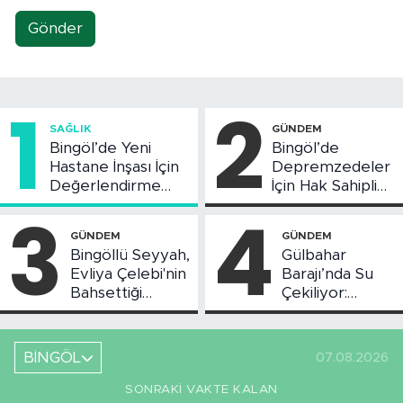
Gönder
1
2
SAĞLIK
GÜNDEM
Bingöl’de Yeni
Bingöl’de
Hastane İnşası İçin
Depremzedeler
Değerlendirme
İçin Hak Sahipliği
Toplantısı Yapıldı
Askı Süreci
3
4
Başladı
GÜNDEM
GÜNDEM
Bingöllü Seyyah,
Gülbahar
Evliya Çelebi'nin
Barajı’nda Su
Bahsettiği
Çekiliyor:
Bingöl'deki O
Piknikçi Sayısı
Yeri Görüntüledi
Azaldı
BİNGÖL
07.08.2026
SONRAKI VAKTE KALAN