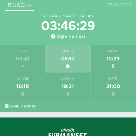
Yeri
BİNGÖL
07.08.2026
Görüntüledi
SONRAKI VAKTE KALAN
03:46:28
Öğle Namazı
İMSAK
GÜNEŞ
ÖĞLE
03:41
05:17
12:29
İKINDI
AKŞAM
YATSI
16:18
19:31
21:00
Aylık Vakitler