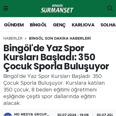
Gündem
Merkez Nöbetçi Eczaneler
GÜNDEM
BİNGÖL
GENÇ
KARLIOVA
SOLHA
Genç
Merkez Hava Durumu
HABERLER
BİNGÖL SON DAKİKA HABERLERİ
Bingöl'de Yaz Spor
Solhan
Merkez Trafik Yoğunluk Haritası
Kursları Başladı: 350
Karlıova
Süper Lig Puan Durumu ve Fikstür
Çocuk Sporla Buluşuyor
Adaklı-Kiğı
Tüm Manşetler
Bingöl'de Yaz Spor Kursları Başladı: 350
Çocuk Sporla Buluşuyor. Kurslara katılan
Yayladere-Yedisu
Son Dakika Haberleri
350 çocuk, 8 beden eğitimi öğretmeni
eşliğinde çeşitli spor dallarında eğitim
MD Prestij Dergisi
Haber Arşivi
alacak.
Siyaset
MD MEDYA GROUP_
30.07.2024 - 19:08
30.07.2024 