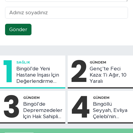
Gönder
1
2
SAĞLIK
GÜNDEM
Bingöl’de Yeni
Genç’te Feci
Hastane İnşası İçin
Kaza: 1’i Ağır, 10
Değerlendirme
Yaralı
Toplantısı Yapıldı
3
4
GÜNDEM
GÜNDEM
Bingöl’de
Bingöllü
Depremzedeler
Seyyah, Evliya
İçin Hak Sahipliği
Çelebi'nin
Askı Süreci
Bahsettiği
Başladı
Bingöl'deki O