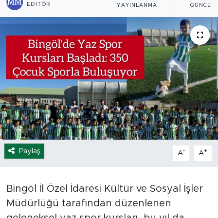
EDITÖR
YAYINLANMA
GÜNCEL
Spor
Yaşam
Sağlık
Eğitim
Ekonomi
Hava Durumu
Paylaş
-
+
A
A
Tavz Der
Bingöl İl Özel İdaresi Kültür ve Sosyal İşler
Bingöl Kaza Haberleri
Müdürlüğü tarafından düzenlenen
geleneksel yaz spor kursları, bu yıl da