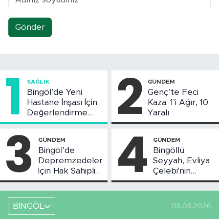
Gönder
1
2
SAĞLIK
GÜNDEM
Bingöl’de Yeni
Genç’te Feci
Hastane İnşası İçin
Kaza: 1’i Ağır, 10
Değerlendirme
Yaralı
Toplantısı Yapıldı
3
4
GÜNDEM
GÜNDEM
Bingöl’de
Bingöllü
Depremzedeler
Seyyah, Evliya
İçin Hak Sahipliği
Çelebi'nin
Askı Süreci
Bahsettiği
Başladı
Bingöl'deki O
Yeri
BİNGÖL
06.08.2026
Görüntüledi