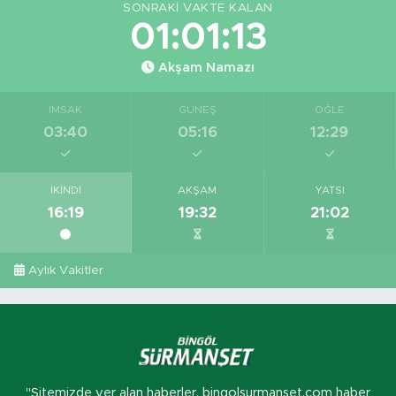
SONRAKI VAKTE KALAN
01:01:12
Akşam Namazı
İMSAK
GÜNEŞ
ÖĞLE
03:40
05:16
12:29
İKINDI
AKŞAM
YATSI
16:19
19:32
21:02
Aylık Vakitler
"Sitemizde yer alan haberler, bingolsurmanset.com haber