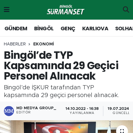
Gündem
Merkez Nöbetçi Eczaneler
GÜNDEM
BİNGÖL
GENÇ
KARLIOVA
SOLHA
Genç
Merkez Hava Durumu
HABERLER
EKONOMİ
Bingöl’de TYP
Solhan
Merkez Trafik Yoğunluk Haritası
Kapsamında 29 Geçici
Karlıova
Süper Lig Puan Durumu ve Fikstür
Personel Alınacak
Adaklı-Kiğı
Tüm Manşetler
Bingöl’de İŞKUR tarafından TYP
kapsamında 29 geçici personel alınacak.
Yayladere-Yedisu
Son Dakika Haberleri
MD MEDYA GROUP_
14.10.2022 - 16:38
19.07.2024 -
MD Prestij Dergisi
Haber Arşivi
EDITÖR
YAYINLANMA
GÜNCELLE
Siyaset