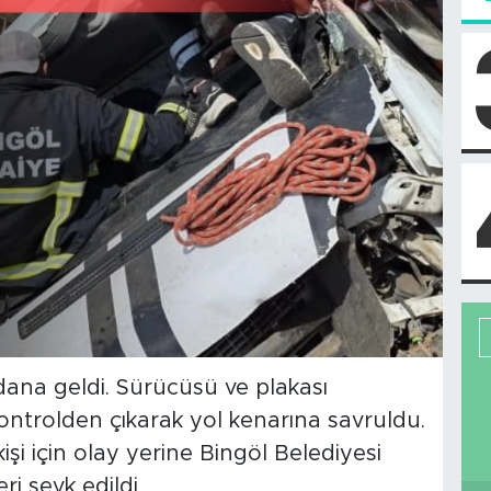
dana geldi. Sürücüsü ve plakası
ontrolden çıkarak yol kenarına savruldu.
şi için olay yerine Bingöl Belediyesi
i sevk edildi.