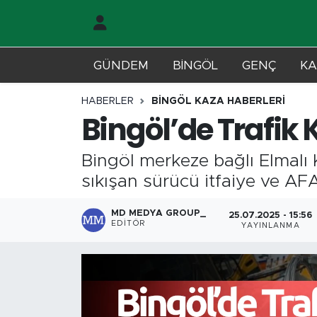
Gündem
Merkez Nöbetçi Eczaneler
GÜNDEM
BİNGÖL
GENÇ
KA
Genç
Merkez Hava Durumu
HABERLER
BİNGÖL KAZA HABERLERİ
Bingöl’de Trafik 
Solhan
Merkez Trafik Yoğunluk Haritası
Bingöl merkeze bağlı Elmalı Kö
Karlıova
Süper Lig Puan Durumu ve Fikstür
sıkışan sürücü itfaiye ve AFA
Adaklı-Kiğı
Tüm Manşetler
MD MEDYA GROUP_
25.07.2025 - 15:56
EDITÖR
YAYINLANMA
Yayladere-Yedisu
Son Dakika Haberleri
MD Prestij Dergisi
Haber Arşivi
Siyaset