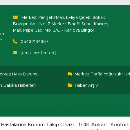
Merkez: YenişehirMah. Evliya Çelebi Sokak
Bozgan Apt. No: 7 Merkez Bingöl Şube: Kanireş
Mah. Pape Cad. No: 3/C - Karlıova Bingöl
om
."
05432134367
[email protected]
erkez Hava Durumu
Merkez Trafik Yoğunluk Hari
n Dakika Haberleri
Haber Arşivi
 Hastalarına Konum Takip Cihazı
Arıkan: "Konforlu
17:33