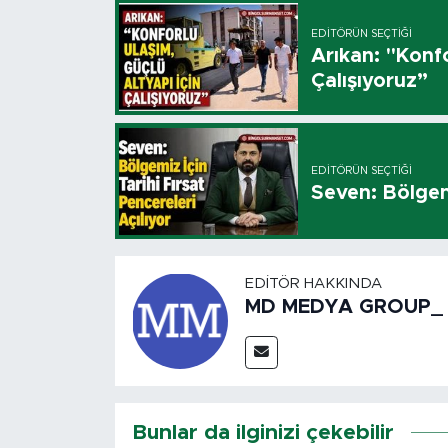
EDITÖRÜN SEÇTIĞI
Arıkan: "Konfo
Çalışıyoruz”
EDITÖRÜN SEÇTIĞI
Seven: Bölgemi
EDITÖR HAKKINDA
MD MEDYA GROUP_
Bunlar da ilginizi çekebilir