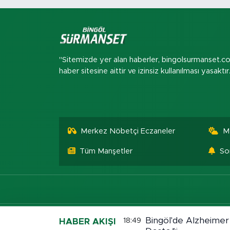
"Sitemizde yer alan haberler, bingolsurmanset.c
haber sitesine aittir ve izinsiz kullanılması yasaktır
Merkez Nöbetçi Eczaneler
M
Tüm Manşetler
So
Bingöl'de Alzheimer
18:49
HABER AKIŞI