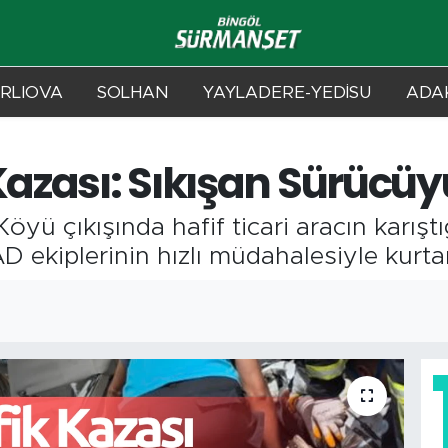
RLIOVA
SOLHAN
YAYLADERE-YEDİSU
ADAK
Kazası: Sıkışan Sürücüy
yü çıkışında hafif ticari aracın karıştı
D ekiplerinin hızlı müdahalesiyle kurtar