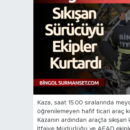
Spor
Yaşam
Sağlık
Eğitim
Ekonomi
Hava Durumu
Tavz Der
Kaza, saat 15.00 sıralarında mey
öğrenilemeyen hafif ticari araç k
Bingöl Kaza Haberleri
Kazanın ardından araçta sıkışan ki
İtfaiye Müdürlüğü ve AFAD ekipler