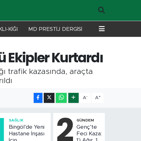
LI-KİĞI
MD PRESTİJ DERGİSİ
ü Ekipler Kurtardı
ğı trafik kazasında, araçta
ıldı
-
+
A
A
1
2
SAĞLIK
GÜNDEM
Bingöl’de Yeni
Genç’te
Hastane İnşası
Feci Kaza:
İçin
1’i Ağır, 10