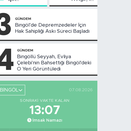
Değerlendirme
Yaralı
3
Toplantısı
Yapıldı
GÜNDEM
Bingöl’de Depremzedeler İçin
Hak Sahipliği Askı Süreci Başladı
4
GÜNDEM
Bingöllü Seyyah, Evliya
Çelebi'nin Bahsettiği Bingöl'deki
O Yeri Görüntüledi
BİNGÖL
07.08.2026
SONRAKI VAKTE KALAN
13:06
İmsak Namazı