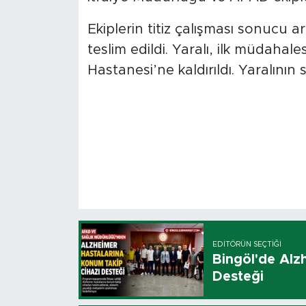
Ekiplerin titiz çalışması sonucu ar
teslim edildi. Yaralı, ilk müdahal
Hastanesi’ne kaldırıldı. Yaralının
EDITÖRÜN SEÇTIĞI
Bingöl'de Alz
Desteği