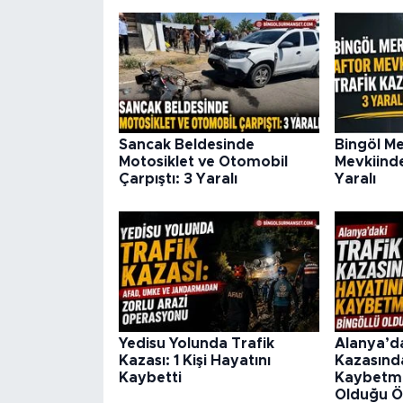
Sancak Beldesinde
Bingöl M
Motosiklet ve Otomobil
Mevkiinde
Çarpıştı: 3 Yaralı
Yaralı
Yedisu Yolunda Trafik
Alanya’da
Kazası: 1 Kişi Hayatını
Kazasınd
Kaybetti
Kaybetmiş
Olduğu Ö