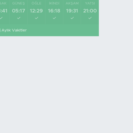
SAK
GÜNEŞ
ÖĞLE
İKINDI
AKŞAM
YATSI
:41
05:17
12:29
16:18
19:31
21:00
Aylık Vakitler