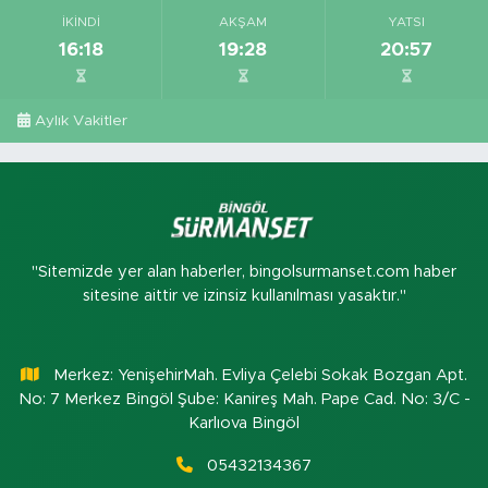
İKINDI
AKŞAM
YATSI
16:18
19:28
20:57
Aylık Vakitler
"Sitemizde yer alan haberler, bingolsurmanset.com haber
sitesine aittir ve izinsiz kullanılması yasaktır."
Merkez: YenişehirMah. Evliya Çelebi Sokak Bozgan Apt.
No: 7 Merkez Bingöl Şube: Kanireş Mah. Pape Cad. No: 3/C -
Karlıova Bingöl
05432134367