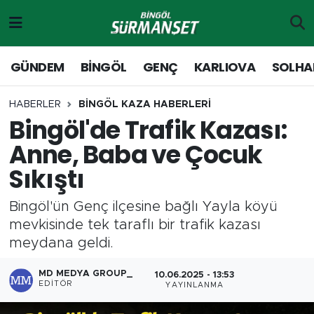
Gündem
Merkez Nöbetçi Eczaneler
GÜNDEM
BİNGÖL
GENÇ
KARLIOVA
SOLHA
Genç
Merkez Hava Durumu
HABERLER
BİNGÖL KAZA HABERLERİ
Bingöl'de Trafik Kazası:
Solhan
Merkez Trafik Yoğunluk Haritası
Anne, Baba ve Çocuk
Karlıova
Süper Lig Puan Durumu ve Fikstür
Sıkıştı
Adaklı-Kiğı
Tüm Manşetler
Bingöl'ün Genç ilçesine bağlı Yayla köyü
mevkisinde tek taraflı bir trafik kazası
Yayladere-Yedisu
Son Dakika Haberleri
meydana geldi.
MD Prestij Dergisi
Haber Arşivi
MD MEDYA GROUP_
10.06.2025 - 13:53
EDITÖR
YAYINLANMA
Siyaset