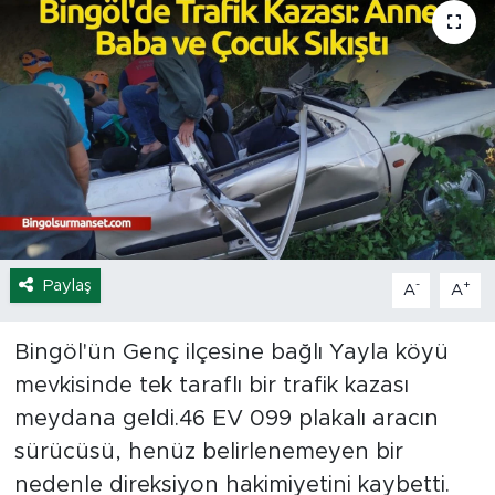
Spor
Yaşam
Sağlık
Eğitim
Ekonomi
Paylaş
-
+
A
A
Hava Durumu
Bingöl'ün Genç ilçesine bağlı Yayla köyü
Tavz Der
mevkisinde tek taraflı bir trafik kazası
meydana geldi.46 EV 099 plakalı aracın
Bingöl Kaza Haberleri
sürücüsü, henüz belirlenemeyen bir
nedenle direksiyon hakimiyetini kaybetti.