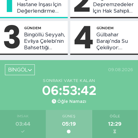
1
2
Hastane İnşası İçin
Depremzedeler
Değerlendirme
İçin Hak Sahipliği
Toplantısı Yapıldı
Askı Süreci
3
4
Başladı
GÜNDEM
GÜNDEM
Bingöllü Seyyah,
Gülbahar
Evliya Çelebi'nin
Barajı’nda Su
Bahsettiği
Çekiliyor:
Bingöl'deki O
Piknikçi Sayısı
Yeri Görüntüledi
Azaldı
BİNGÖL
09.08.2026
SONRAKI VAKTE KALAN
06:53:41
Öğle Namazı
İMSAK
GÜNEŞ
ÖĞLE
03:44
05:19
12:29