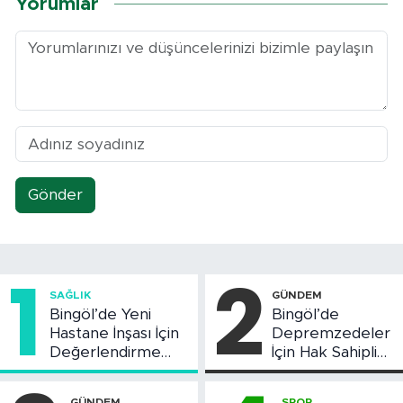
Yorumlar
Gönder
1
2
SAĞLIK
GÜNDEM
Bingöl’de Yeni
Bingöl’de
Hastane İnşası İçin
Depremzedeler
Değerlendirme
İçin Hak Sahipliği
Toplantısı Yapıldı
Askı Süreci
Başladı
GÜNDEM
SPOR