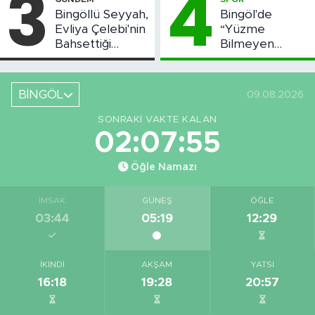
3
4
Bingöllü Seyyah,
Bingöl'de
Evliya Çelebi'nin
“Yüzme
Bahsettiği
Bilmeyen
Bingöl'deki O
Kalmasın”
Yeri Görüntüledi
Projesi Devam
Ediyor
BİNGÖL
09.08.2026
SONRAKI VAKTE KALAN
02:07:54
Öğle Namazı
İMSAK
GÜNEŞ
ÖĞLE
03:44
05:19
12:29
İKINDI
AKŞAM
YATSI
16:18
19:28
20:57