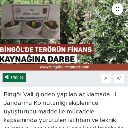
Spor
Yaşam
Sağlık
Eğitim
Ekonomi
Paylaş
-
+
A
A
Hava Durumu
Bingöl Valiliğinden yapılan açıklamada, İl
Tavz Der
Jandarma Komutanlığı ekiplerince
uyuşturucu madde ile mücadele
Bingöl Kaza Haberleri
kapsamında yürütülen istihbari ve teknik