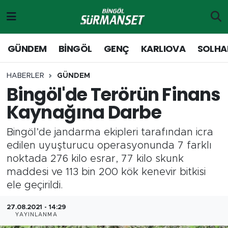
Gündem
Merkez Nöbetçi Eczaneler
GÜNDEM
BİNGÖL
GENÇ
KARLIOVA
SOLHA
Genç
Merkez Hava Durumu
HABERLER
GÜNDEM
Bingöl'de Terörün Finans
Solhan
Merkez Trafik Yoğunluk Haritası
Kaynağına Darbe
Karlıova
Süper Lig Puan Durumu ve Fikstür
Bingöl’de jandarma ekipleri tarafından icra
Adaklı-Kiğı
Tüm Manşetler
edilen uyuşturucu operasyonunda 7 farklı
noktada 276 kilo esrar, 77 kilo skunk
Yayladere-Yedisu
Son Dakika Haberleri
maddesi ve 113 bin 200 kök kenevir bitkisi
ele geçirildi.
MD Prestij Dergisi
Haber Arşivi
27.08.2021 - 14:29
YAYINLANMA
Siyaset