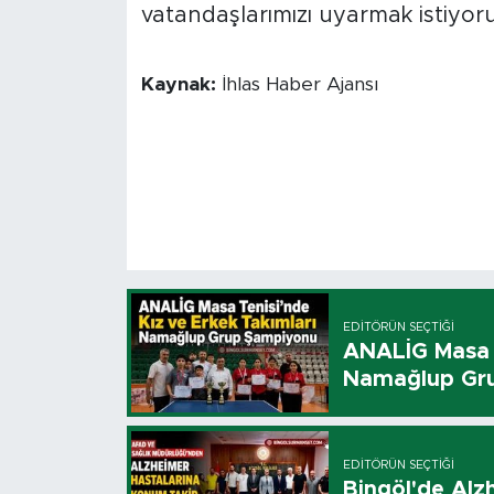
vatandaşlarımızı uyarmak istiyor
Kaynak:
İhlas Haber Ajansı
EDITÖRÜN SEÇTIĞI
ANALİG Masa T
Namağlup Gr
EDITÖRÜN SEÇTIĞI
Bingöl'de Alz