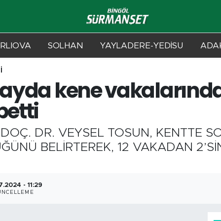
RLIOVA
SOLHAN
YAYLADERE-YEDİSU
ADAK
İ
 ayda kene vakalarında 
betti
 DOÇ. DR. VEYSEL TOSUN, KENTTE S
ÜNÜ BELİRTEREK, 12 VAKADAN 2’SİN
7.2024 - 11:29
ÜNCELLEME