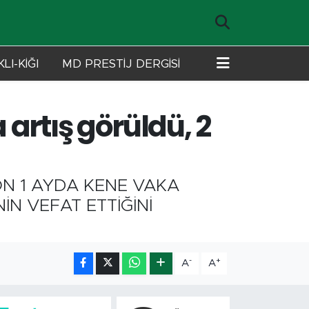
LI-KİĞI
MD PRESTİJ DERGİSİ
artış görüldü, 2
ON 1 AYDA KENE VAKA
İN VEFAT ETTİĞİNİ
-
+
A
A