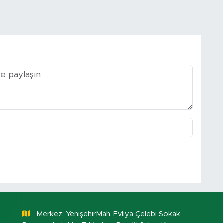
Merkez: YenişehirMah. Evliya Çelebi Sokak