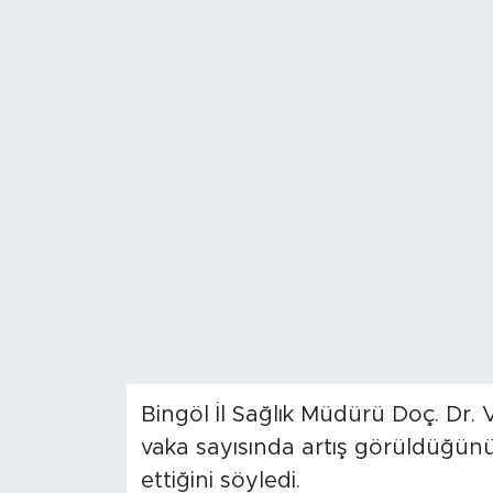
Spor
Yaşam
Sağlık
Eğitim
Ekonomi
Hava Durumu
Tavz Der
Bingöl İl Sağlık Müdürü Doç. Dr.
Bingöl Kaza Haberleri
vaka sayısında artış görüldüğünü 
ettiğini söyledi.