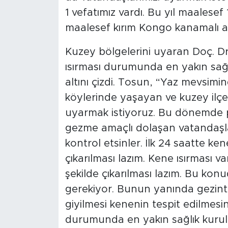
1 vefatımız vardı. Bu yıl maalese
maalesef kırım Kongo kanamalı at
Kuzey bölgelerini uyaran Doç. D
ısırması durumunda en yakın sağl
altını çizdi. Tosun, “Yaz mevsimi
köylerinde yaşayan ve kuzey ilçe
uyarmak istiyoruz. Bu dönemde pik
gezme amaçlı dolaşan vatandaşlar
kontrol etsinler. İlk 24 saatte k
çıkarılması lazım. Kene ısırması 
şekilde çıkarılması lazım. Bu kon
gerekiyor. Bunun yanında gezintiy
giyilmesi kenenin tespit edilmesi
durumunda en yakın sağlık kurul