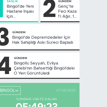
1
2
SAĞLIK
GÜNDEM
Bingöl’de Yeni
Genç’te
Hastane İnşası
Feci Kaza:
İçin
1’i Ağır, 10
Değerlendirme
Yaralı
3
Toplantısı
Yapıldı
GÜNDEM
Bingöl’de Depremzedeler İçin
Hak Sahipliği Askı Süreci Başladı
4
GÜNDEM
Bingöllü Seyyah, Evliya
Çelebi'nin Bahsettiği Bingöl'deki
O Yeri Görüntüledi
BİNGÖL
07.08.2026
SONRAKI VAKTE KALAN