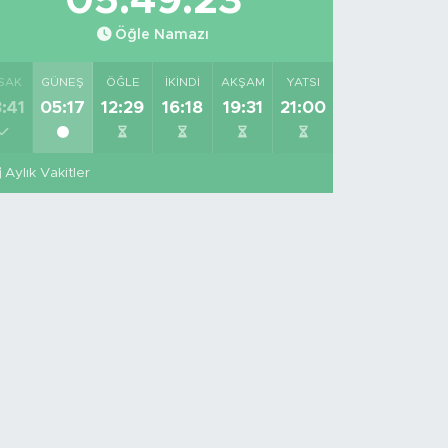
05:49:22
Öğle Namazı
SAK
GÜNEŞ
ÖĞLE
İKINDI
AKŞAM
YATSI
:41
05:17
12:29
16:18
19:31
21:00
Aylık Vakitler