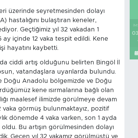
eri üzerinde seyretmesinden dolayı
) hastalığını bulaştıran keneler,
İM
yor. Geçtiğimiz yıl 32 vakadan 1
03
 ay içinde 12 vaka tespit edildi. Kene
şi hayatını kaybetti.
da ciddi artış olduğunu belirten Bingöl İl
osun, vatandaşlara uyarılarda bulundu.
nde Doğu Anadolu bölgemizde ve Doğu
rdüğümüz kene ısırmalarına bağlı olan
lığı maalesef ilimizde görülmeye devam
 12 vaka görmüş bulunmaktayız, pozitif
ylık dönemde 4 vaka varken, son 1 ayda
ış oldu. Bu artışın görülmesinden dolayı
dik. Geçen yıl 32 vakamız görülmüştü ve