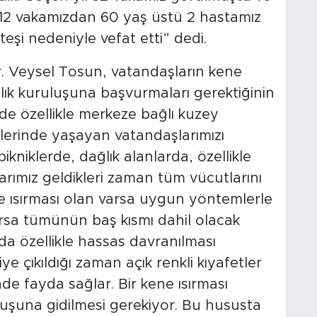
f 12 vakamızdan 60 yaş üstü 2 hastamız
eşi nedeniyle vefat etti” dedi.
r. Veysel Tosun, vatandaşların kene
ık kuruluşuna başvurmaları gerektiğinin
nde özellikle merkeze bağlı kuzey
lerinde yaşayan vatandaşlarımızı
niklerde, dağlık alanlarda, özellikle
ımız geldikleri zaman tüm vücutlarını
ene ısırması olan varsa uygun yöntemlerle
varsa tümünün baş kısmı dahil olacak
uda özellikle hassas davranılması
e çıkıldığı zaman açık renkli kıyafetler
nde fayda sağlar. Bir kene ısırması
uşuna gidilmesi gerekiyor. Bu hususta