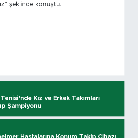
uz” şeklinde konuştu.
enisi’nde Kız ve Erkek Takımları
up Şampiyonu
heimer Hastalarına Konum Takip Cihazı