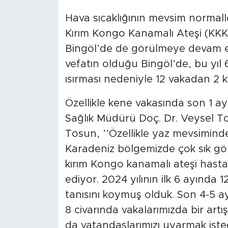
Hava sıcaklığının mevsim normall
Kırım Kongo Kanamalı Ateşi (KKKA
Bingöl’de de görülmeye devam edi
vefatın olduğu Bingöl’de, bu yıl 6
ısırması nedeniyle 12 vakadan 2 ki
Özellikle kene vakasında son 1 ay
Sağlık Müdürü Doç. Dr. Veysel T
Tosun, ’’Özellikle yaz mevsimi
Karadeniz bölgemizde çok sık gö
kırım Kongo kanamalı ateşi hasta
ediyor. 2024 yılının ilk 6 ayında
tanısını koymuş olduk. Son 4-5 a
8 civarında vakalarımızda bir art
da vatandaşlarımızı uyarmak iste