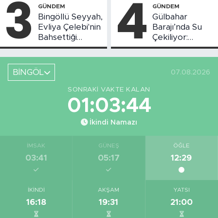
3
4
GÜNDEM
GÜNDEM
Bingöllü Seyyah,
Gülbahar
Evliya Çelebi'nin
Barajı’nda Su
Bahsettiği
Çekiliyor:
Bingöl'deki O
Piknikçi Sayısı
Yeri Görüntüledi
Azaldı
BİNGÖL
07.08.2026
SONRAKI VAKTE KALAN
01:03:43
İkindi Namazı
İMSAK
GÜNEŞ
ÖĞLE
03:41
05:17
12:29
İKINDI
AKŞAM
YATSI
16:18
19:31
21:00