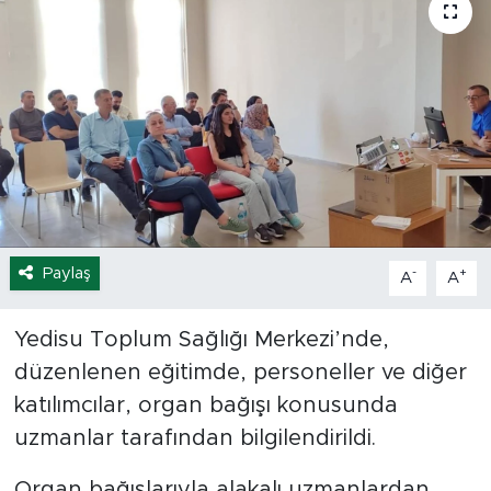
Spor
Yaşam
Sağlık
Eğitim
Ekonomi
Paylaş
-
+
A
A
Hava Durumu
Yedisu Toplum Sağlığı Merkezi’nde,
düzenlenen eğitimde, personeller ve diğer
Tavz Der
katılımcılar, organ bağışı konusunda
Bingöl Kaza Haberleri
uzmanlar tarafından bilgilendirildi.
Organ bağışlarıyla alakalı uzmanlardan