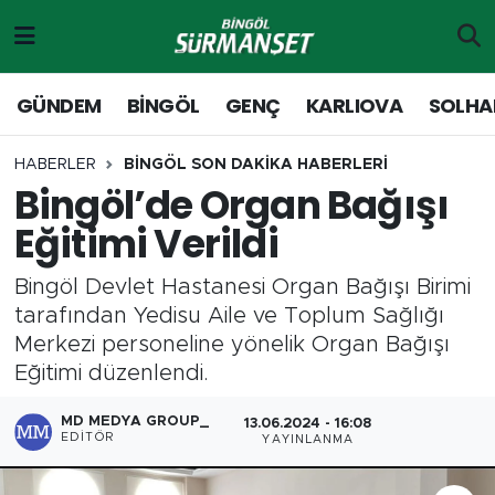
Gündem
Merkez Nöbetçi Eczaneler
GÜNDEM
BİNGÖL
GENÇ
KARLIOVA
SOLHA
Genç
Merkez Hava Durumu
HABERLER
BİNGÖL SON DAKİKA HABERLERİ
Bingöl’de Organ Bağışı
Solhan
Merkez Trafik Yoğunluk Haritası
Eğitimi Verildi
Karlıova
Süper Lig Puan Durumu ve Fikstür
Bingöl Devlet Hastanesi Organ Bağışı Birimi
Adaklı-Kiğı
Tüm Manşetler
tarafından Yedisu Aile ve Toplum Sağlığı
Merkezi personeline yönelik Organ Bağışı
Yayladere-Yedisu
Son Dakika Haberleri
Eğitimi düzenlendi.
MD Prestij Dergisi
Haber Arşivi
MD MEDYA GROUP_
13.06.2024 - 16:08
EDITÖR
YAYINLANMA
Siyaset