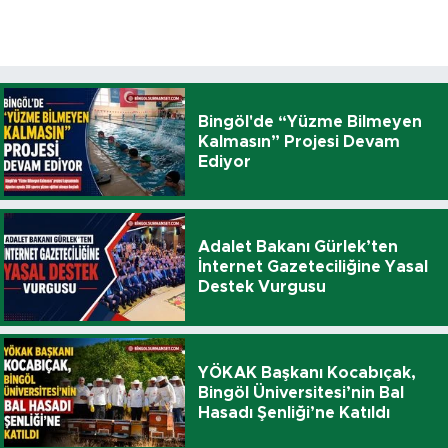
Bingöl'de “Yüzme Bilmeyen
Kalmasın” Projesi Devam
Ediyor
Adalet Bakanı Gürlek’ten
İnternet Gazeteciliğine Yasal
Destek Vurgusu
YÖKAK Başkanı Kocabıçak,
Bingöl Üniversitesi’nin Bal
Hasadı Şenliği’ne Katıldı