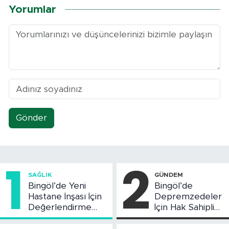
Yorumlar
Gönder
1
2
SAĞLIK
GÜNDEM
Bingöl’de Yeni
Bingöl’de
Hastane İnşası İçin
Depremzedeler
Değerlendirme
İçin Hak Sahipliği
Toplantısı Yapıldı
Askı Süreci
Başladı