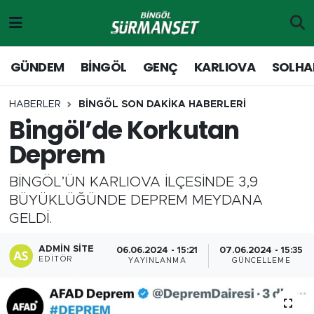
Gündem
Merkez Nöbetçi Eczaneler
GÜNDEM
BİNGÖL
GENÇ
KARLIOVA
SOLHA
Genç
Merkez Hava Durumu
HABERLER
BİNGÖL SON DAKİKA HABERLERİ
Bingöl’de Korkutan
Solhan
Merkez Trafik Yoğunluk Haritası
Deprem
Karlıova
Süper Lig Puan Durumu ve Fikstür
BİNGÖL’ÜN KARLIOVA İLÇESİNDE 3,9
Adaklı-Kiğı
Tüm Manşetler
BÜYÜKLÜĞÜNDE DEPREM MEYDANA
GELDİ.
Yayladere-Yedisu
Son Dakika Haberleri
ADMIN SITE
06.06.2024 - 15:21
07.06.2024 - 15:35
EDITÖR
YAYINLANMA
GÜNCELLEME
MD Prestij Dergisi
Haber Arşivi
Siyaset