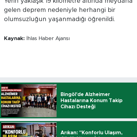
Yerin yaklaşık 19 kilometre altında meydana
gelen deprem nedeniyle herhangi bir
olumsuzluğun yaşanmadığı öğrenildi.
Kaynak:
İhlas Haber Ajansı
Bingöl'de Alzheimer
Hastalarına Konum Takip
Cihazı Desteği
Arıkan: "Konforlu Ulaşım,