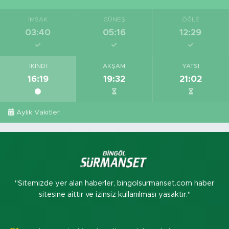
İMSAK
GÜNEŞ
ÖĞLE
03:40
05:16
12:29
İKINDI
AKŞAM
YATSI
16:19
19:32
21:02
Aylık Vakitler
"Sitemizde yer alan haberler, bingolsurmanset.com haber
sitesine aittir ve izinsiz kullanılması yasaktır."