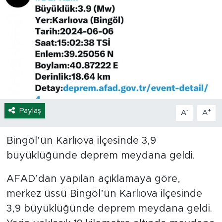
Spor
Yaşam
Sağlık
Eğitim
Paylaş
-
+
A
A
Ekonomi
Bingöl’ün Karlıova ilçesinde 3,9
Hava Durumu
büyüklüğünde deprem meydana geldi.
Tavz Der
AFAD’dan yapılan açıklamaya göre,
merkez üssü Bingöl’ün Karlıova ilçesinde
Bingöl Kaza Haberleri
3,9 büyüklüğünde deprem meydana geldi.