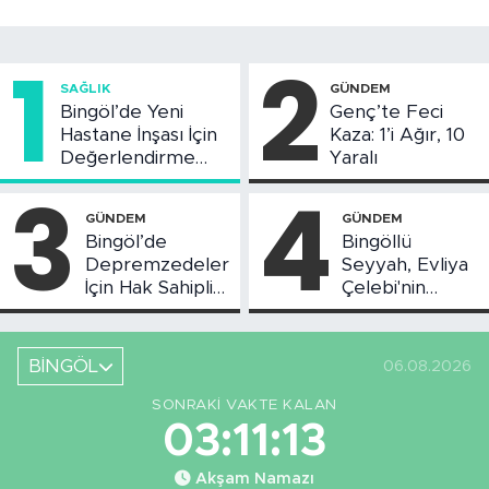
1
2
SAĞLIK
GÜNDEM
Bingöl’de Yeni
Genç’te Feci
Hastane İnşası İçin
Kaza: 1’i Ağır, 10
Değerlendirme
Yaralı
Toplantısı Yapıldı
3
4
GÜNDEM
GÜNDEM
Bingöl’de
Bingöllü
Depremzedeler
Seyyah, Evliya
İçin Hak Sahipliği
Çelebi'nin
Askı Süreci
Bahsettiği
Başladı
Bingöl'deki O
Yeri
BİNGÖL
06.08.2026
Görüntüledi
SONRAKI VAKTE KALAN
03:11:12
Akşam Namazı