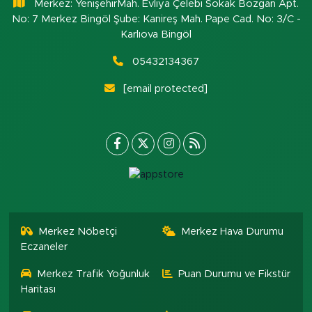
Merkez: YenişehirMah. Evliya Çelebi Sokak Bozgan Apt.
No: 7 Merkez Bingöl Şube: Kanireş Mah. Pape Cad. No: 3/C -
Karlıova Bingöl
05432134367
[email protected]
Merkez Nöbetçi
Merkez Hava Durumu
Eczaneler
Merkez Trafik Yoğunluk
Puan Durumu ve Fikstür
Haritası