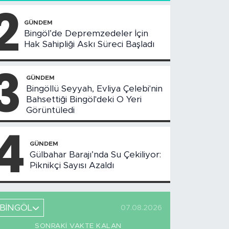
2
GÜNDEM
Bingöl’de Depremzedeler İçin
Hak Sahipliği Askı Süreci Başladı
3
GÜNDEM
Bingöllü Seyyah, Evliya Çelebi'nin
Bahsettiği Bingöl'deki O Yeri
Görüntüledi
4
GÜNDEM
Gülbahar Barajı’nda Su Çekiliyor:
Piknikçi Sayısı Azaldı
BİNGÖL
07.08.2026
SONRAKI VAKTE KALAN