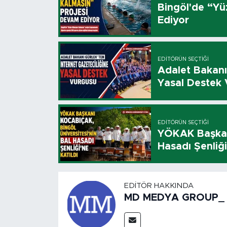
Bingöl'de “Y
Ediyor
EDITÖRÜN SEÇTIĞI
Adalet Bakanı
Yasal Destek
EDITÖRÜN SEÇTIĞI
YÖKAK Başkanı
Hasadı Şenliği
EDITÖR HAKKINDA
MD MEDYA GROUP_