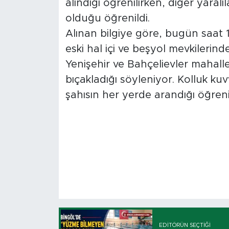
alındığı öğrenilirken, diğer yaral
olduğu öğrenildi.
Alınan bilgiye göre, bugün saat 1
eski hal içi ve beşyol mevkilerind
Yenişehir ve Bahçelievler mahall
bıçakladığı söyleniyor. Kolluk ku
şahısın her yerde arandığı öğrenil
EDITÖRÜN SEÇTIĞI