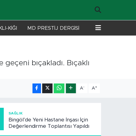
LI-KİĞI
MD PRESTİJ DERGİSİ
 geçeni bıçakladı. Bıçaklı
-
+
A
A
1
SAĞLIK
Bingöl’de Yeni Hastane İnşası İçin
Değerlendirme Toplantısı Yapıldı