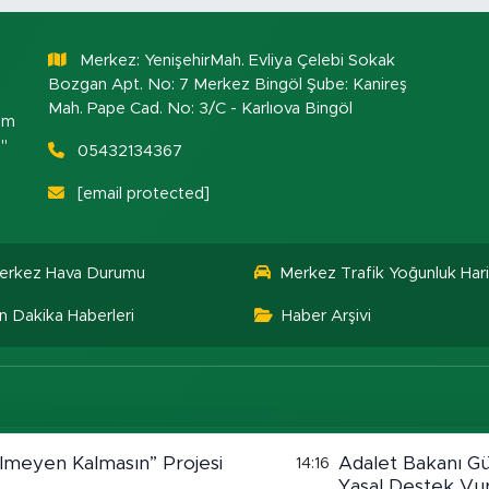
Merkez: YenişehirMah. Evliya Çelebi Sokak
Bozgan Apt. No: 7 Merkez Bingöl Şube: Kanireş
Mah. Pape Cad. No: 3/C - Karlıova Bingöl
om
."
05432134367
[email protected]
erkez Hava Durumu
Merkez Trafik Yoğunluk Hari
n Dakika Haberleri
Haber Arşivi
lmeyen Kalmasın” Projesi
Adalet Bakanı Gü
14:16
Yasal Destek Vu