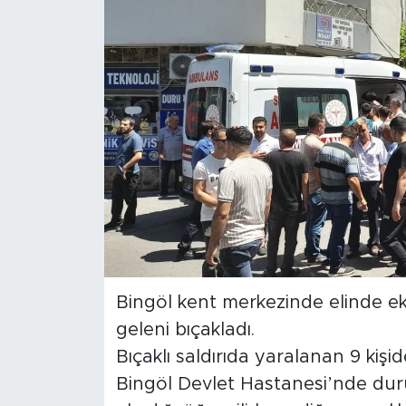
Spor
Yaşam
Sağlık
Eğitim
Ekonomi
Hava Durumu
Bingöl kent merkezinde elinde e
Tavz Der
geleni bıçakladı.
Bıçaklı saldırıda yaralanan 9 kişid
Bingöl Kaza Haberleri
Bingöl Devlet Hastanesi’nde duru