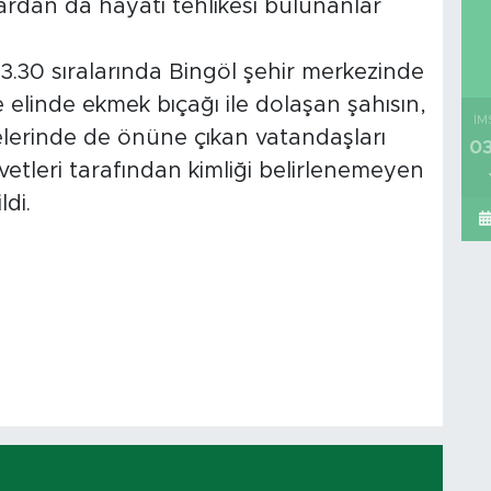
ılardan da hayati tehlikesi bulunanlar
3.30 sıralarında Bingöl şehir merkezinde
e elinde ekmek bıçağı ile dolaşan şahısın,
İM
elerinde de önüne çıkan vatandaşları
03
vvetleri tarafından kimliği belirlenemeyen
di.