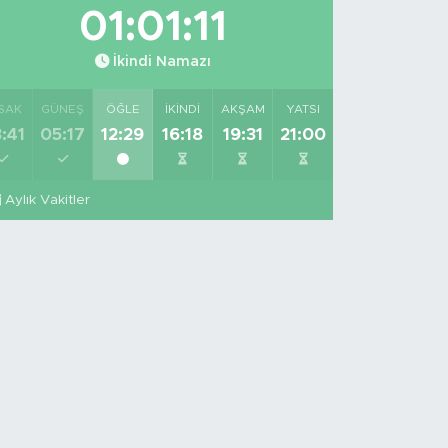
01:01:10
İkindi Namazı
SAK
GÜNEŞ
ÖĞLE
İKINDI
AKŞAM
YATSI
:41
05:17
12:29
16:18
19:31
21:00
Aylık Vakitler