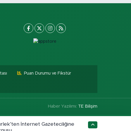
tası
Puan Durumu ve Fikstür
Haber Yazılımı:
TE Bilişim
rlek’ten İnternet Gazeteciliğine
rgusu