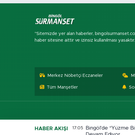
"Sitemizde yer alan haberler, bingolsurmanset.c
haber sitesine aittir ve izinsiz kullanılması yasaktır
Merkez Nöbetçi Eczaneler
M
Tüm Manşetler
So
Bingöl'de “Yüzme Bi
17:05
HABER AKIŞI
Devam Ediyor