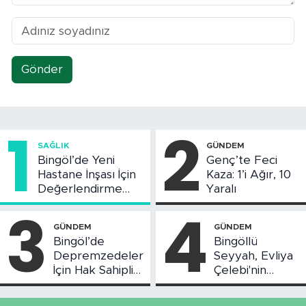
Gönder
1
2
SAĞLIK
GÜNDEM
Bingöl’de Yeni
Genç’te Feci
Hastane İnşası İçin
Kaza: 1’i Ağır, 10
Değerlendirme
Yaralı
Toplantısı Yapıldı
3
4
GÜNDEM
GÜNDEM
Bingöl’de
Bingöllü
Depremzedeler
Seyyah, Evliya
İçin Hak Sahipliği
Çelebi'nin
Askı Süreci
Bahsettiği
Başladı
Bingöl'deki O