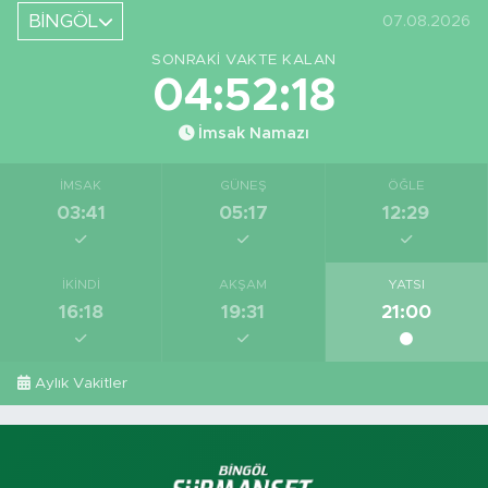
Yeri
BİNGÖL
07.08.2026
Görüntüledi
SONRAKI VAKTE KALAN
04:52:17
İmsak Namazı
İMSAK
GÜNEŞ
ÖĞLE
03:41
05:17
12:29
İKINDI
AKŞAM
YATSI
16:18
19:31
21:00
Aylık Vakitler