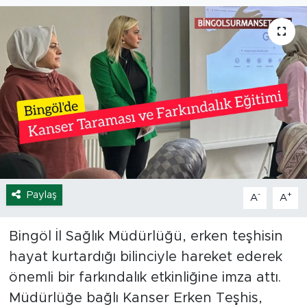
Spor
Yaşam
Sağlık
Eğitim
Ekonomi
Paylaş
-
+
A
A
Hava Durumu
Tavz Der
Bingöl İl Sağlık Müdürlüğü, erken teşhisin
hayat kurtardığı bilinciyle hareket ederek
Bingöl Kaza Haberleri
önemli bir farkındalık etkinliğine imza attı.
Müdürlüğe bağlı Kanser Erken Teşhis,