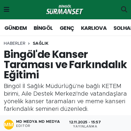
Gündem
Merkez Nöbetçi Eczaneler
GÜNDEM
BİNGÖL
GENÇ
KARLIOVA
SOLHA
Genç
Merkez Hava Durumu
HABERLER
SAĞLIK
Bingöl'de Kanser
Solhan
Merkez Trafik Yoğunluk Haritası
Taraması ve Farkındalık
Karlıova
Süper Lig Puan Durumu ve Fikstür
Eğitimi
Adaklı-Kiğı
Tüm Manşetler
Bingöl İl Sağlık Müdürlüğü'ne bağlı KETEM
birimi, Aile Destek Merkezi'nde vatandaşlara
Yayladere-Yedisu
Son Dakika Haberleri
yönelik kanser taramaları ve meme kanseri
farkındalık semineri düzenledi.
MD Prestij Dergisi
Haber Arşivi
MD MEDYA MD MEDYA
12.11.2025 - 15:57
Siyaset
EDITÖR
YAYINLANMA