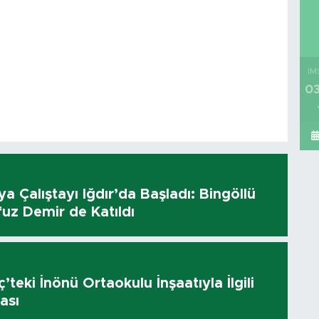
İM
03
dya Çalıştayı Iğdır’da Başladı: Bingöllü
uz Demir de Katıldı
’teki İnönü Ortaokulu İnşaatıyla İlgili
ası