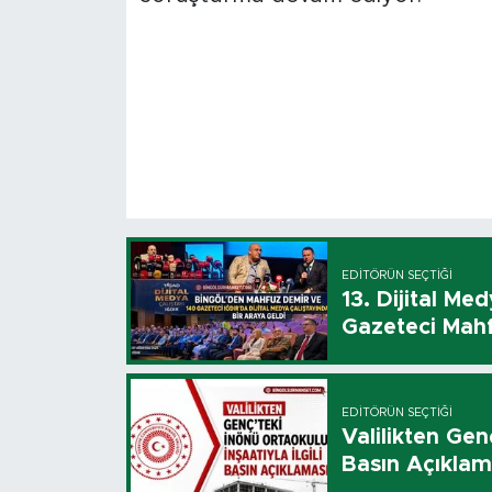
EDITÖRÜN SEÇTIĞI
13. Dijital Me
Gazeteci Mahf
EDITÖRÜN SEÇTIĞI
Valilikten Genç
Basın Açıklam