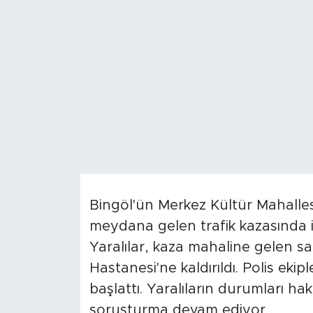
Spor
Yaşam
Sağlık
Eğitim
Ekonomi
Hava Durumu
Bingöl'ün Merkez Kültür Mahalles
meydana gelen trafik kazasında ik
Tavz Der
Yaralılar, kaza mahaline gelen sa
Hastanesi'ne kaldırıldı. Polis ekip
Bingöl Kaza Haberleri
başlattı. Yaralıların durumları hak
soruşturma devam ediyor.