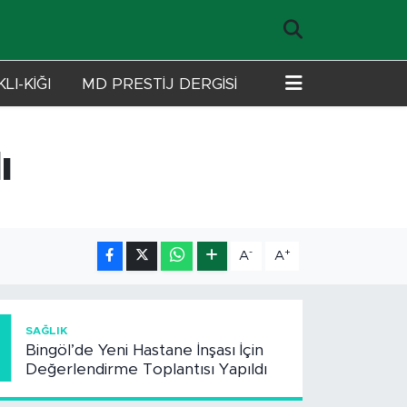
LI-KİĞI
MD PRESTİJ DERGİSİ
ı
-
+
A
A
1
SAĞLIK
Bingöl’de Yeni Hastane İnşası İçin
Değerlendirme Toplantısı Yapıldı