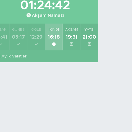
01:24:41
Akşam Namazı
SAK
GÜNEŞ
ÖĞLE
İKINDI
AKŞAM
YATSI
:41
05:17
12:29
16:18
19:31
21:00
Aylık Vakitler