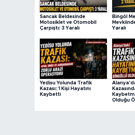
Sancak Beldesinde
Bingöl M
Motosiklet ve Otomobil
Mevkiinde
Çarpıştı: 3 Yaralı
Yaralı
Yedisu Yolunda Trafik
Alanya’da
Kazası: 1 Kişi Hayatını
Kazasınd
Kaybetti
Kaybetmiş
Olduğu Ö