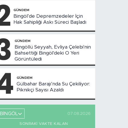
2
GÜNDEM
Bingöl’de Depremzedeler İçin
Hak Sahipliği Askı Süreci Başladı
3
GÜNDEM
Bingöllü Seyyah, Evliya Çelebi'nin
Bahsettiği Bingöl'deki O Yeri
Görüntüledi
4
GÜNDEM
Gülbahar Barajı’nda Su Çekiliyor:
Piknikçi Sayısı Azaldı
BİNGÖL
07.08.2026
SONRAKI VAKTE KALAN