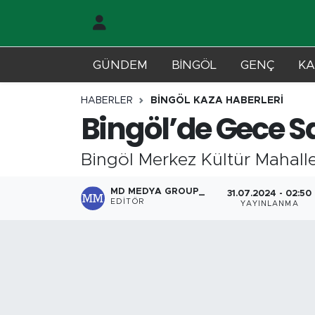
Gündem
Merkez Nöbetçi Eczaneler
GÜNDEM
BİNGÖL
GENÇ
KA
Genç
Merkez Hava Durumu
HABERLER
BİNGÖL KAZA HABERLERİ
Bingöl’de Gece Sa
Solhan
Merkez Trafik Yoğunluk Haritası
Bingöl Merkez Kültür Mahalle
Karlıova
Süper Lig Puan Durumu ve Fikstür
MD MEDYA GROUP_
31.07.2024 - 02:50
Adaklı-Kiğı
Tüm Manşetler
EDITÖR
YAYINLANMA
Yayladere-Yedisu
Son Dakika Haberleri
MD Prestij Dergisi
Haber Arşivi
Siyaset