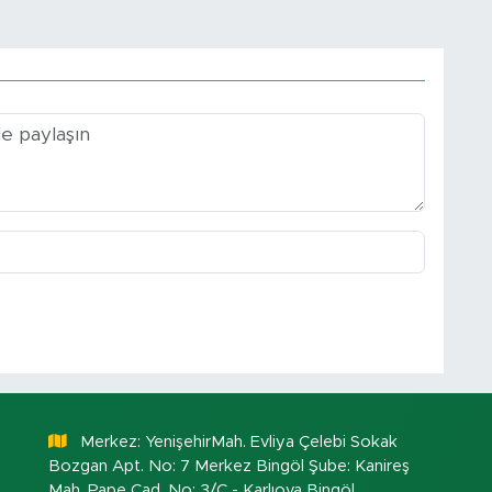
Merkez: YenişehirMah. Evliya Çelebi Sokak
Bozgan Apt. No: 7 Merkez Bingöl Şube: Kanireş
Mah. Pape Cad. No: 3/C - Karlıova Bingöl