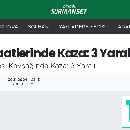
RLIOVA
SOLHAN
YAYLADERE-YEDİSU
ADAK
atlerinde Kaza: 3 Yaral
si Kavşağında Kaza: 3 Yaralı
09.11.2024 - 23:15
GÜNCELLEME