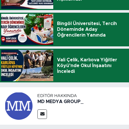
Bingöl Üniversitesi, Tercih
Döneminde Aday
Öğrencilerin Yanında
Vali Çelik, Karlıova Yiğitler
Köyü’nde Okul İnşaatını
İnceledi
EDITÖR HAKKINDA
MD MEDYA GROUP_