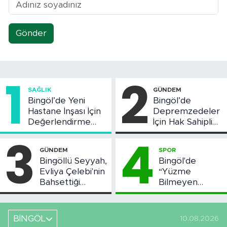
Gönder
1
2
SAĞLIK
GÜNDEM
Bingöl’de Yeni
Bingöl’de
Hastane İnşası İçin
Depremzedeler
Değerlendirme
İçin Hak Sahipliği
Toplantısı Yapıldı
Askı Süreci
3
4
Başladı
GÜNDEM
SPOR
Bingöllü Seyyah,
Bingöl'de
Evliya Çelebi'nin
“Yüzme
Bahsettiği
Bilmeyen
Bingöl'deki O
Kalmasın”
Yeri Görüntüledi
Projesi Devam
Ediyor
BİNGÖL
10.08.2026