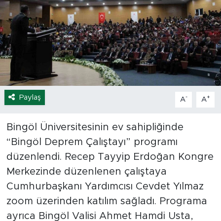
Spor
Yaşam
Sağlık
Eğitim
Paylaş
-
+
A
A
Ekonomi
Bingöl Üniversitesinin ev sahipliğinde
“Bingöl Deprem Çalıştayı” programı
Hava Durumu
düzenlendi. Recep Tayyip Erdoğan Kongre
Tavz Der
Merkezinde düzenlenen çalıştaya
Cumhurbaşkanı Yardımcısı Cevdet Yılmaz
Bingöl Kaza Haberleri
zoom üzerinden katılım sağladı. Programa
ayrıca Bingöl Valisi Ahmet Hamdi Usta,