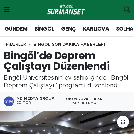
Gündem
Merkez Nöbetçi Eczaneler
GÜNDEM
BİNGÖL
GENÇ
KARLIOVA
SOLHA
Genç
Merkez Hava Durumu
HABERLER
BİNGÖL SON DAKİKA HABERLERİ
Bingöl’de Deprem
Solhan
Merkez Trafik Yoğunluk Haritası
Çalıştayı Düzenlendi
Karlıova
Süper Lig Puan Durumu ve Fikstür
Bingöl Üniversitesinin ev sahipliğinde “Bingöl
Adaklı-Kiğı
Tüm Manşetler
Deprem Çalıştayı” programı düzenlendi.
Yayladere-Yedisu
Son Dakika Haberleri
MD MEDYA GROUP_
06.05.2024 - 14:34
EDITÖR
YAYINLANMA
MD Prestij Dergisi
Haber Arşivi
Siyaset