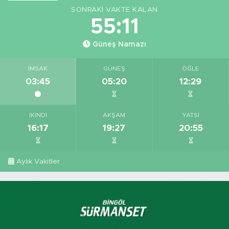
SONRAKI VAKTE KALAN
55:10
Güneş Namazı
İMSAK
GÜNEŞ
ÖĞLE
03:45
05:20
12:29
İKINDI
AKŞAM
YATSI
16:17
19:27
20:55
Aylık Vakitler