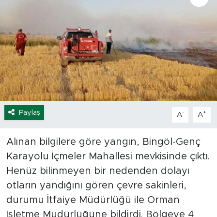
Spor
Yaşam
Sağlık
Eğitim
Paylaş
-
+
A
A
Ekonomi
Hava Durumu
Alınan bilgilere göre yangın, Bingöl-Genç
Karayolu İçmeler Mahallesi mevkisinde çıktı.
Tavz Der
Henüz bilinmeyen bir nedenden dolayı
otların yandığını gören çevre sakinleri,
Bingöl Kaza Haberleri
durumu İtfaiye Müdürlüğü ile Orman
İşletme Müdürlüğüne bildirdi. Bölgeye 4