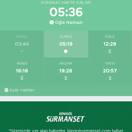
SONRAKI VAKTE KALAN
05:35
Öğle Namazı
İMSAK
GÜNEŞ
ÖĞLE
03:44
05:19
12:29
İKINDI
AKŞAM
YATSI
16:18
19:28
20:57
Aylık Vakitler
"Sitemizde yer alan haberler, bingolsurmanset.com haber