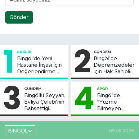
Gönder
1
2
SAĞLIK
GÜNDEM
Bingöl’de Yeni
Bingöl’de
Hastane İnşası İçin
Depremzedeler
Değerlendirme
İçin Hak Sahipliği
Toplantısı Yapıldı
Askı Süreci
3
4
Başladı
GÜNDEM
SPOR
Bingöllü Seyyah,
Bingöl'de
Evliya Çelebi'nin
“Yüzme
Bahsettiği
Bilmeyen
Bingöl'deki O
Kalmasın”
Yeri Görüntüledi
Projesi Devam
Ediyor
BİNGÖL
09.08.2026