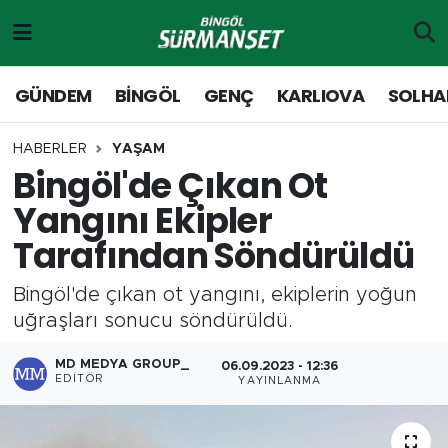
Gündem
Merkez Nöbetçi Eczaneler
GÜNDEM
BİNGÖL
GENÇ
KARLIOVA
SOLHA
Genç
Merkez Hava Durumu
HABERLER
YAŞAM
Bingöl'de Çıkan Ot
Solhan
Merkez Trafik Yoğunluk Haritası
Yangını Ekipler
Karlıova
Süper Lig Puan Durumu ve Fikstür
Tarafından Söndürüldü
Adaklı-Kiğı
Tüm Manşetler
Bingöl'de çıkan ot yangını, ekiplerin yoğun
uğraşları sonucu söndürüldü.
Yayladere-Yedisu
Son Dakika Haberleri
MD MEDYA GROUP_
06.09.2023 - 12:36
MD Prestij Dergisi
Haber Arşivi
EDITÖR
YAYINLANMA
Siyaset