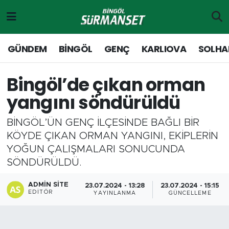
Gündem
Merkez Nöbetçi Eczaneler
GÜNDEM
BİNGÖL
GENÇ
KARLIOVA
SOLHA
Genç
Merkez Hava Durumu
Bingöl’de çıkan orman
Solhan
Merkez Trafik Yoğunluk Haritası
yangını söndürüldü
Karlıova
Süper Lig Puan Durumu ve Fikstür
BİNGÖL’ÜN GENÇ İLÇESİNDE BAĞLI BİR
KÖYDE ÇIKAN ORMAN YANGINI, EKİPLERİN
Adaklı-Kiğı
Tüm Manşetler
YOĞUN ÇALIŞMALARI SONUCUNDA
SÖNDÜRÜLDÜ.
Yayladere-Yedisu
Son Dakika Haberleri
ADMIN SITE
23.07.2024 - 13:28
23.07.2024 - 15:15
EDITÖR
MD Prestij Dergisi
Haber Arşivi
YAYINLANMA
GÜNCELLEME
Siyaset