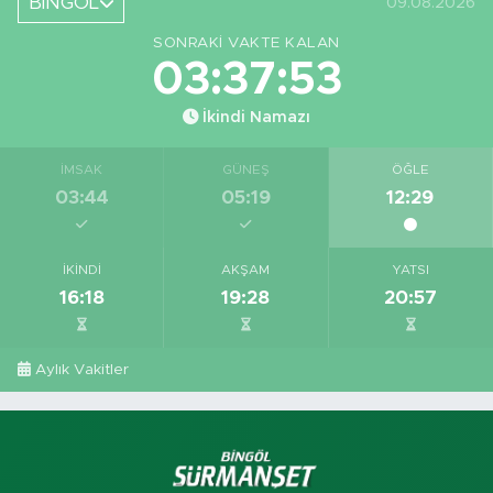
BİNGÖL
09.08.2026
SONRAKI VAKTE KALAN
03:37:52
İkindi Namazı
İMSAK
GÜNEŞ
ÖĞLE
03:44
05:19
12:29
İKINDI
AKŞAM
YATSI
16:18
19:28
20:57
Aylık Vakitler