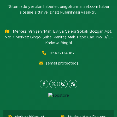
"Sitemizde yer alan haberler, bingolsurmanset.com haber
sitesine aittir ve izinsiz kullanılması yasaktır."
Merkez: YenişehirMah. Evliya Çelebi Sokak Bozgan Apt.
No: 7 Merkez Bingöl Şube: Kanireş Mah. Pape Cad. No: 3/C -
Karlıova Bingöl
05432134367
[email protected]
Merkez Nöbetçi
Merkez Hava Durumu