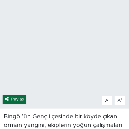
Spor
Yaşam
Sağlık
Eğitim
Ekonomi
Hava Durumu
Tavz Der
Paylaş
-
+
A
A
Bingöl Kaza Haberleri
Bingöl’ün Genç ilçesinde bir köyde çıkan
orman yangını, ekiplerin yoğun çalışmaları