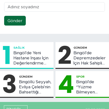
Gönder
1
2
SAĞLIK
GÜNDEM
Bingöl’de Yeni
Bingöl’de
Hastane İnşası İçin
Depremzedeler
Değerlendirme
İçin Hak Sahipliği
Toplantısı Yapıldı
Askı Süreci
3
4
Başladı
GÜNDEM
SPOR
Bingöllü Seyyah,
Bingöl'de
Evliya Çelebi'nin
“Yüzme
Bahsettiği
Bilmeyen
Bingöl'deki O
Kalmasın”
Yeri Görüntüledi
Projesi Devam
Ediyor