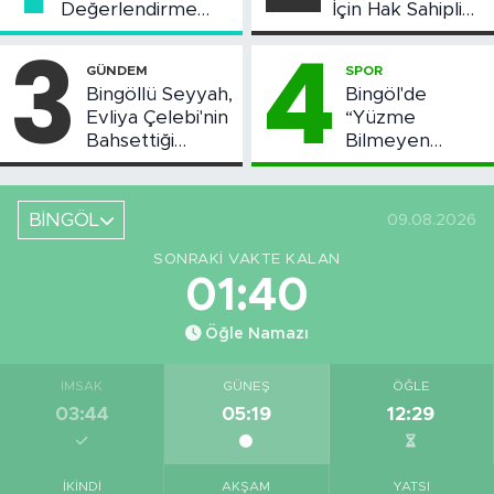
Değerlendirme
İçin Hak Sahipliği
Toplantısı Yapıldı
Askı Süreci
3
4
Başladı
GÜNDEM
SPOR
Bingöllü Seyyah,
Bingöl'de
Evliya Çelebi'nin
“Yüzme
Bahsettiği
Bilmeyen
Bingöl'deki O
Kalmasın”
Yeri Görüntüledi
Projesi Devam
Ediyor
BİNGÖL
09.08.2026
SONRAKI VAKTE KALAN
01:39
Öğle Namazı
İMSAK
GÜNEŞ
ÖĞLE
03:44
05:19
12:29
İKINDI
AKŞAM
YATSI