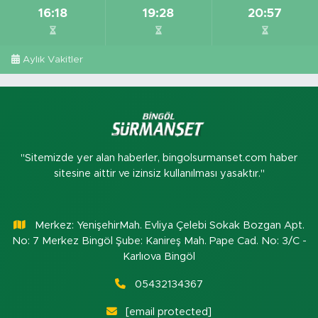
16:18
19:28
20:57
Aylık Vakitler
"Sitemizde yer alan haberler, bingolsurmanset.com haber
sitesine aittir ve izinsiz kullanılması yasaktır."
Merkez: YenişehirMah. Evliya Çelebi Sokak Bozgan Apt.
No: 7 Merkez Bingöl Şube: Kanireş Mah. Pape Cad. No: 3/C -
Karlıova Bingöl
05432134367
[email protected]