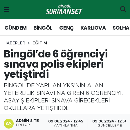
Gündem
Merkez Nöbetçi Eczaneler
GÜNDEM
BİNGÖL
GENÇ
KARLIOVA
SOLHA
Genç
Merkez Hava Durumu
HABERLER
EĞİTİM
Bingöl’de 6 öğrenciyi
Solhan
Merkez Trafik Yoğunluk Haritası
sınava polis ekipleri
Karlıova
Süper Lig Puan Durumu ve Fikstür
yetiştirdi
Adaklı-Kiğı
Tüm Manşetler
BİNGÖL’DE YAPILAN YKS’NİN ALAN
YETERLİLİK SINAVI’NA GİREN 6 ÖĞRENCİYİ,
Yayladere-Yedisu
Son Dakika Haberleri
ASAYİŞ EKİPLERİ SINAVA GİRECEKLERİ
OKULLARA YETİŞTİRDİ.
MD Prestij Dergisi
Haber Arşivi
ADMIN SITE
09.06.2024 - 12:45
09.06.2024 - 12:50
Siyaset
EDITÖR
YAYINLANMA
GÜNCELLEME