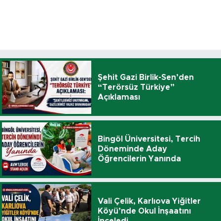
Şehit Gazi Birlik-Sen’den
“Terörsüz Türkiye”
Açıklaması
Bingöl Üniversitesi, Tercih
Döneminde Aday
Öğrencilerin Yanında
Vali Çelik, Karlıova Yiğitler
Köyü’nde Okul İnşaatını
İnceledi