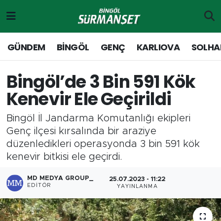
Gündem
Merkez Nöbetçi Eczaneler
GÜNDEM
BİNGÖL
GENÇ
KARLIOVA
SOLHA
Genç
Merkez Hava Durumu
Bingöl’de 3 Bin 591 Kök
Solhan
Merkez Trafik Yoğunluk Haritası
Kenevir Ele Geçirildi
Karlıova
Süper Lig Puan Durumu ve Fikstür
Bingöl İl Jandarma Komutanlığı ekipleri
Genç ilçesi kırsalında bir araziye
Adaklı-Kiğı
Tüm Manşetler
düzenledikleri operasyonda 3 bin 591 kök
kenevir bitkisi ele geçirdi.
Yayladere-Yedisu
Son Dakika Haberleri
MD MEDYA GROUP_
25.07.2023 - 11:22
EDITÖR
MD Prestij Dergisi
Haber Arşivi
YAYINLANMA
Siyaset