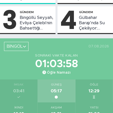
Toplantısı Yapıldı
Askı Süreci
3
4
Başladı
GÜNDEM
GÜNDEM
Bingöllü Seyyah,
Gülbahar
Evliya Çelebi'nin
Barajı’nda Su
Bahsettiği
Çekiliyor:
Bingöl'deki O
Piknikçi Sayısı
Yeri Görüntüledi
Azaldı
BİNGÖL
07.08.2026
SONRAKI VAKTE KALAN
01:03:58
Öğle Namazı
İMSAK
GÜNEŞ
ÖĞLE
03:41
05:17
12:29
İKINDI
AKŞAM
YATSI