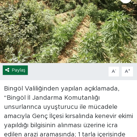
Spor
Yaşam
Sağlık
Eğitim
Paylaş
-
+
A
A
Ekonomi
Bingöl Valiliğinden yapılan açıklamada,
Hava Durumu
“Bingöl İl Jandarma Komutanlığı
Tavz Der
unsurlarınca uyuşturucu ile mücadele
amacıyla Genç İlçesi kırsalında kenevir ekimi
Bingöl Kaza Haberleri
yapıldığı bilgisinin alınması üzerine icra
edilen arazi aramasında; 1 tarla içerisinde