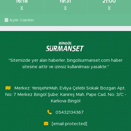
16:18
19:31
21:00
Aylık Vakitler
"Sitemizde yer alan haberler, bingolsurmanset.com haber
sitesine aittir ve izinsiz kullanılması yasaktır."
Merkez: YenişehirMah. Evliya Çelebi Sokak Bozgan Apt.
No: 7 Merkez Bingöl Şube: Kanireş Mah. Pape Cad. No: 3/C -
Karlıova Bingöl
05432134367
[email protected]