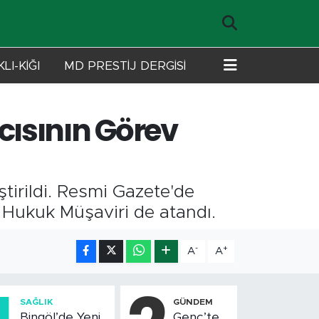
LI-KİĞI
MD PRESTİJ DERGİSİ
cısının Görev
ştirildi. Resmi Gazete'de
r Hukuk Müşaviri de atandı.
-
+
A
A
SAĞLIK
GÜNDEM
Bingöl’de Yeni
Genç’te