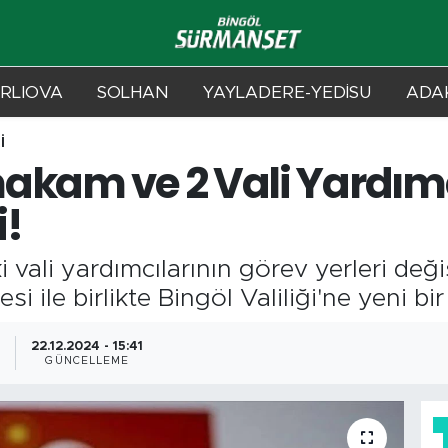
RLIOVA
SOLHAN
YAYLADERE-YEDİSU
ADAK
İ
akam ve 2 Vali Yardım
i!
 vali yardımcılarının görev yerleri deği
ile birlikte Bingöl Valiliği'ne yeni bi
0
22.12.2024 - 15:41
GÜNCELLEME