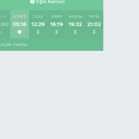
Öğle Namazı
SAK
GÜNEŞ
ÖĞLE
İKINDI
AKŞAM
YATSI
:40
05:16
12:29
16:19
19:32
21:02
Aylık Vakitler