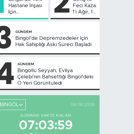
1
2
Hastane İnşası
Feci Kaza:
İçin
1’i Ağır, 10
Değerlendirme
Yaralı
3
Toplantısı
Yapıldı
GÜNDEM
Bingöl’de Depremzedeler İçin
Hak Sahipliği Askı Süreci Başladı
4
GÜNDEM
Bingöllü Seyyah, Evliya
Çelebi'nin Bahsettiği Bingöl'deki
O Yeri Görüntüledi
BİNGÖL
06.08.2026
SONRAKI VAKTE KALAN
07:03:58