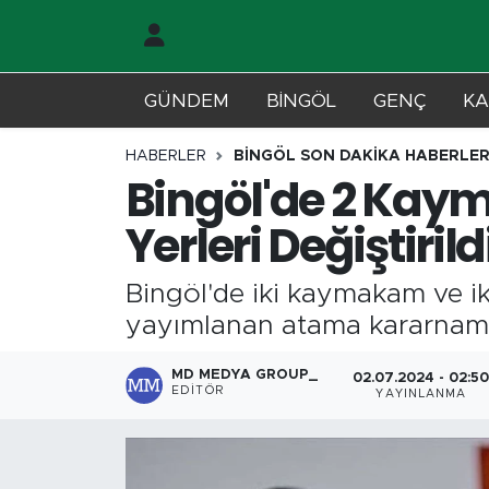
Gündem
Merkez Nöbetçi Eczaneler
GÜNDEM
BİNGÖL
GENÇ
KA
Genç
Merkez Hava Durumu
HABERLER
BİNGÖL SON DAKİKA HABERLER
Bingöl'de 2 Kaym
Solhan
Merkez Trafik Yoğunluk Haritası
Yerleri Değiştirild
Karlıova
Süper Lig Puan Durumu ve Fikstür
Bingöl'de iki kaymakam ve iki
Adaklı-Kiğı
Tüm Manşetler
yayımlanan atama kararnamesi 
Yayladere-Yedisu
Son Dakika Haberleri
MD MEDYA GROUP_
02.07.2024 - 02:5
EDITÖR
YAYINLANMA
MD Prestij Dergisi
Haber Arşivi
Siyaset