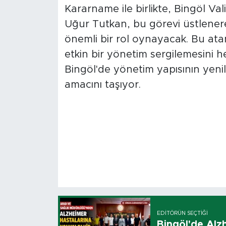
Kararname ile birlikte, Bingöl Val
Uğur Tutkan, bu görevi üstlenerek
önemli bir rol oynayacak. Bu ata
etkin bir yönetim sergilemesini he
Bingöl'de yönetim yapısının yenil
amacını taşıyor.
EDITÖRÜN SEÇTIĞI
Bingöl'de Alz