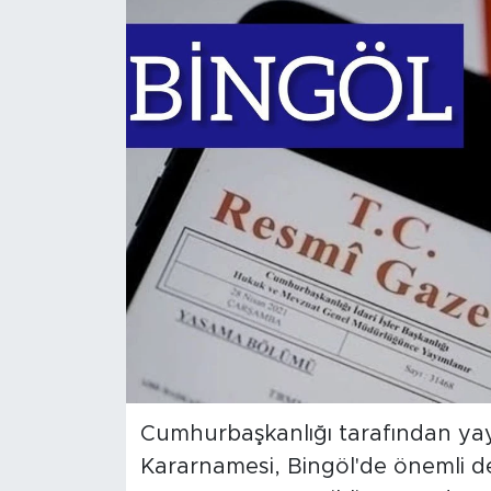
Spor
Yaşam
Sağlık
Eğitim
Ekonomi
Hava Durumu
Tavz Der
Bingöl Kaza Haberleri
Cumhurbaşkanlığı tarafından yay
Kararnamesi, Bingöl'de önemli değ