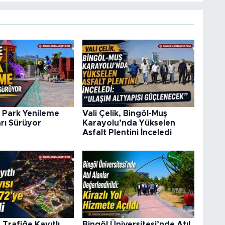
 Park Yenileme
Vali Çelik, Bingöl-Muş
rı Sürüyor
Karayolu’nda Yükselen
Asfalt Plentini İnceledi
 Trafiğe Kayıtlı
Bingöl Üniversitesi’nde Atıl