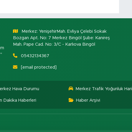
Merkez: YenişehirMah. Evliya Çelebi Sokak
Bozgan Apt. No: 7 Merkez Bingöl Şube: Kanireş
Mah. Pape Cad. No: 3/C - Karlıova Bingöl
om
."
05432134367
[email protected]
erkez Hava Durumu
Merkez Trafik Yoğunluk Hari
n Dakika Haberleri
Haber Arşivi