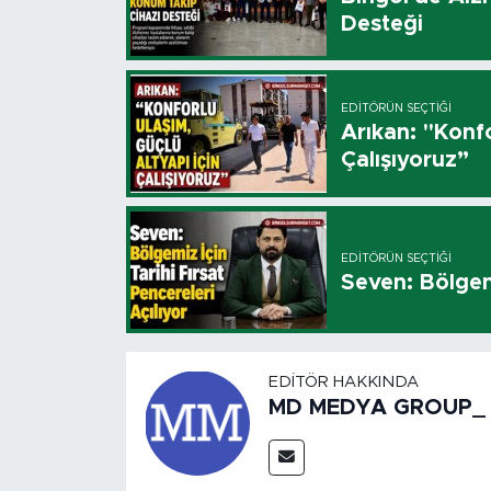
Desteği
EDITÖRÜN SEÇTIĞI
Arıkan: "Konfo
Çalışıyoruz”
EDITÖRÜN SEÇTIĞI
Seven: Bölgemi
EDITÖR HAKKINDA
MD MEDYA GROUP_