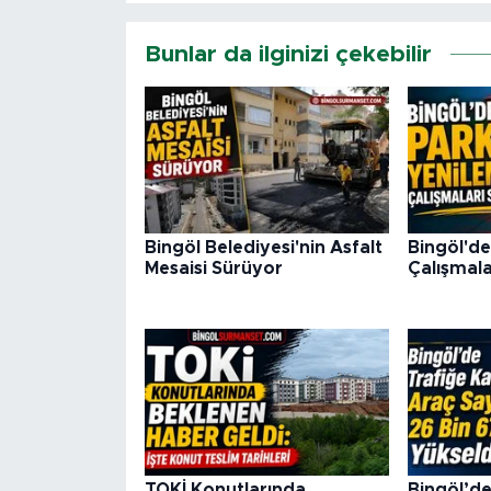
Bunlar da ilginizi çekebilir
Bingöl Belediyesi'nin Asfalt
Bingöl'de
Mesaisi Sürüyor
Çalışmala
TOKİ Konutlarında
Bingöl’de